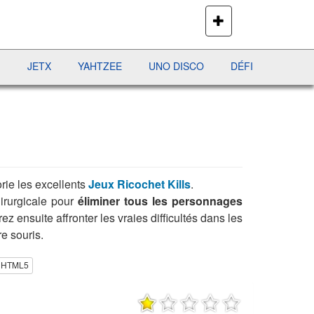
PLUS
DE
JEUX
JETX
YAHTZEE
UNO DISCO
DÉFI MAHJONG
RÉ
rie les excellents
Jeux Ricochet Kills
.
hirurgicale pour
éliminer tous les personnages
 ensuite affronter les vraies difficultés dans les
re souris.
x HTML5