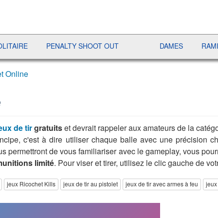
RE
PENALTY SHOOT OUT
DAMES
RAMI
et Online
e
eux de tir
gratuits
et devrait rappeler aux amateurs de la catégo
ncipe, c'est à dire utiliser chaque balle avec une précision c
s permettront de vous familiariser avec le gameplay, vous pourrez
nitions limité
. Pour viser et tirer, utilisez le clic gauche de vot
jeux Ricochet Kills
jeux de tir au pistolet
jeux de tir avec armes à feu
jeu