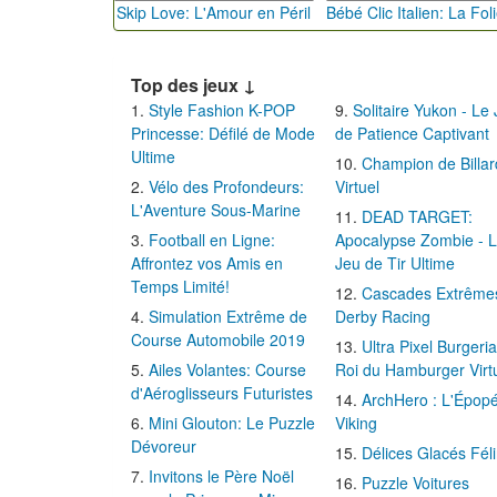
Skip Love: L'Amour en Péril
Top des jeux ↓
Style Fashion K-POP
Solitaire Yukon - Le
Princesse: Défilé de Mode
de Patience Captivant
Ultime
Champion de Billar
Vélo des Profondeurs:
Virtuel
L'Aventure Sous-Marine
DEAD TARGET:
Football en Ligne:
Apocalypse Zombie - 
Affrontez vos Amis en
Jeu de Tir Ultime
Temps Limité!
Cascades Extrême
Simulation Extrême de
Derby Racing
Course Automobile 2019
Ultra Pixel Burgeria
Ailes Volantes: Course
Roi du Hamburger Virt
d'Aéroglisseurs Futuristes
ArchHero : L'Épop
Mini Glouton: Le Puzzle
Viking
Dévoreur
Délices Glacés Fél
Invitons le Père Noël
Puzzle Voitures