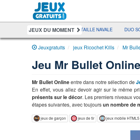
JEUX DU MOMENT
IT
SHERIFF POKER
BATAILLE NAVALE
DUO SOLITAI
Jeuxgratuits
jeux Ricochet Kills
Mr Bull
Jeu
Mr Bullet Onlin
Mr Bullet Online
entre dans notre sélection de
J
En effet, vous allez devoir agir sur le même pri
présents sur le décor
. Les premiers niveaux vou
étapes suivantes, avec toujours
un nombre de mu
jeux de garçon
jeux de tir
jeux mobile HTML5