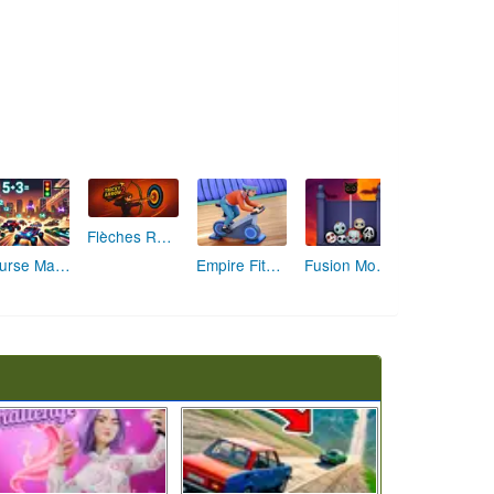
Flèches Rusées 2 : Visez Juste et Défiez la Rotation!
Course Mathématique: La Vitesse par les Chiffres
Empire Fitness - Simulateur de Salle de Sport
Fusion Monstrueuse d'Halloween