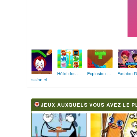
Hôtel des Animaux de Rêve
Explosion de Blocs de Sable
Dessine et Écrase : Le Jeu des Monstres
JEUX AUXQUELS VOUS AVEZ LE P