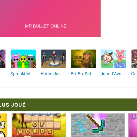
Fashion Rebelle: Style Grunge Chic
Sprunki Monster: Rythmes Musicaux Monstres
Héros des Terres Hostiles
Brr Brr Patapim: Le Défi Parkour Délirant
Jour d'Aventure: Puzzles en Plein Air
LUS JOUÉ