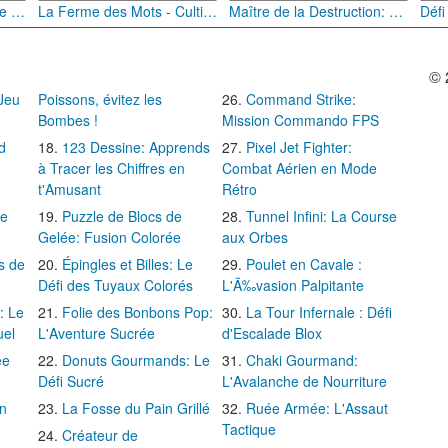
Bébé Clic Italien: La Folie des Petits Bambins
La Ferme des Mots - Cultivez votre Vocabulaire
Maître de la Destruction: Fusion de Pioches
© 
 Jeu
Poissons, évitez les
Command Strike:
Bombes !
Mission Commando FPS
d
123 Dessine: Apprends
Pixel Jet Fighter:
à Tracer les Chiffres en
Combat Aérien en Mode
t'Amusant
Rétro
Le
Puzzle de Blocs de
Tunnel Infini: La Course
Gelée: Fusion Colorée
aux Orbes
s de
Épingles et Billes: Le
Poulet en Cavale :
Défi des Tuyaux Colorés
L'Ã‰vasion Palpitante
: Le
Folie des Bonbons Pop:
La Tour Infernale : Défi
uel
L'Aventure Sucrée
d'Escalade Blox
ée
Donuts Gourmands: Le
Chaki Gourmand:
Défi Sucré
L'Avalanche de Nourriture
in
La Fosse du Pain Grillé
Ruée Armée: L'Assaut
Tactique
Créateur de