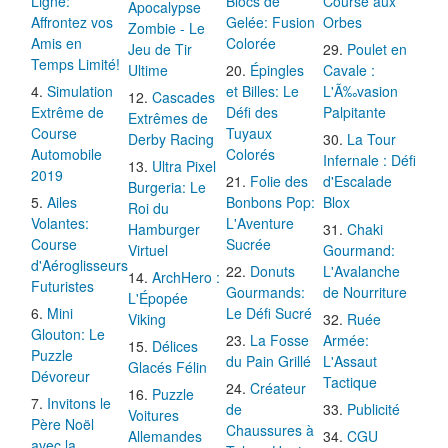
Ligne:
Blocs de
Course aux
Apocalypse
Affrontez vos
Gelée: Fusion
Orbes
Zombie - Le
Amis en
Colorée
Jeu de Tir
Poulet en
Temps Limité!
Ultime
Épingles
Cavale :
Simulation
et Billes: Le
L'Ã‰vasion
Cascades
Extrême de
Défi des
Palpitante
Extrêmes de
Course
Tuyaux
Derby Racing
La Tour
Automobile
Colorés
Infernale : Défi
Ultra Pixel
2019
Folie des
d'Escalade
Burgeria: Le
Ailes
Bonbons Pop:
Blox
Roi du
Volantes:
L'Aventure
Hamburger
Chaki
Course
Sucrée
Virtuel
Gourmand:
d'Aéroglisseurs
Donuts
L'Avalanche
ArchHero :
Futuristes
Gourmands:
de Nourriture
L'Épopée
Mini
Le Défi Sucré
Viking
Ruée
Glouton: Le
La Fosse
Armée:
Délices
Puzzle
du Pain Grillé
L'Assaut
Glacés Félin
Dévoreur
Tactique
Créateur
Puzzle
Invitons le
de
Publicité
Voitures
Père Noël
Chaussures à
Allemandes
CGU