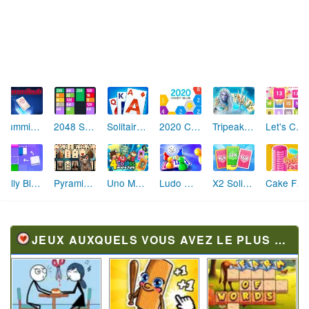
ABC Tiles
Merge Flow
Cards Match Puzzle
Skip Love: L'Amour en Péril
Bébé Clic Italien: La Folie des Petits Bambins
La Ferme des Mots - Cultivez votre Vocabulaire
Aboiement Stellaire : Aventure Canine
Fusée Chromatique: La Course des Couleurs
Tir Parfait
Maître de la Destruction: Fusion de Pioches
Défi de Mode: Star du Podium
Cascades Folles 3D
JEUX AUXQUELS VOUS AVEZ LE PLUS JOUÉ