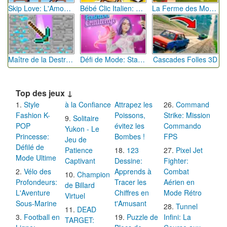
Skip Love: L'Amour en Péril
Bébé Clic Italien: La Folie des Petits Bambins
La Ferme des Mots - Cultivez votre Vocabulaire
Maître de la Destruction: Fusion de Pioches
Défi de Mode: Star du Podium
Cascades Folles 3D
Top des jeux ↓
Style
à la Confiance
Attrapez les
Command
Fashion K-
Poissons,
Strike: Mission
Solitaire
POP
évitez les
Commando
Yukon - Le
Princesse:
Bombes !
FPS
Jeu de
Défilé de
Patience
123
Pixel Jet
Mode Ultime
Captivant
Dessine:
Fighter:
Vélo des
Apprends à
Combat
Champion
Profondeurs:
Tracer les
Aérien en
de Billard
L'Aventure
Chiffres en
Mode Rétro
Virtuel
Sous-Marine
t'Amusant
Tunnel
DEAD
Football en
Puzzle de
Infini: La
TARGET: