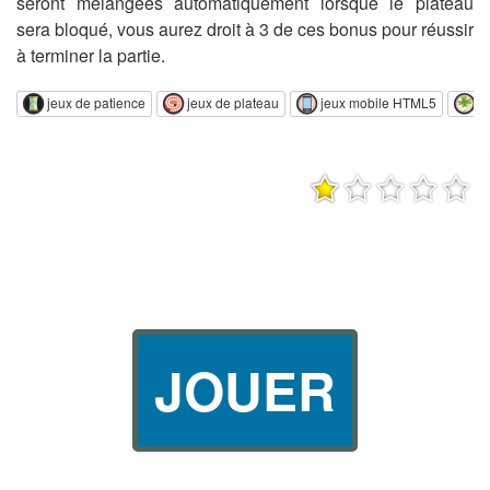
seront mélangées automatiquement lorsque le plateau
sera bloqué, vous aurez droit à 3 de ces bonus pour réussir
à terminer la partie.
jeux de patience
jeux de plateau
jeux mobile HTML5
j
JOUER