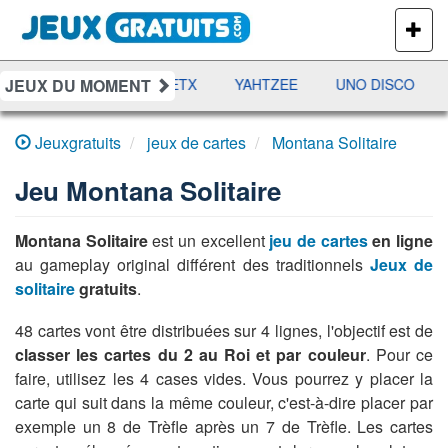
PLUS
DE
JEUX
JEUX DU MOMENT
DAMES
RAMI
JETX
YAHTZEE
UNO DISCO
Jeuxgratuits
jeux de cartes
Montana Solitaire
Jeu
Montana Solitaire
Montana Solitaire
est un excellent
jeu de cartes
en ligne
au gameplay original différent des traditionnels
Jeux de
solitaire
gratuits
.
48 cartes vont être distribuées sur 4 lignes, l'objectif est de
classer les cartes du 2 au Roi et par couleur
. Pour ce
faire, utilisez les 4 cases vides. Vous pourrez y placer la
carte qui suit dans la même couleur, c'est-à-dire placer par
exemple un 8 de Trèfle après un 7 de Trèfle. Les cartes