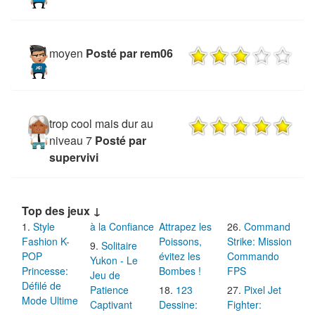
moyen
Posté par rem06
trop cool mais dur au
niveau 7
Posté par
supervivi
Top des jeux ↓
Style
à la Confiance
Attrapez les
Command
Fashion K-
Poissons,
Strike: Mission
Solitaire
POP
évitez les
Commando
Yukon - Le
Princesse:
Bombes !
FPS
Jeu de
Défilé de
Patience
123
Pixel Jet
Mode Ultime
Captivant
Dessine:
Fighter: