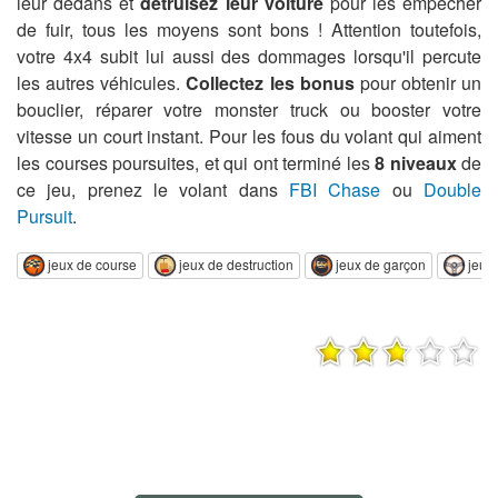
leur dedans et
détruisez leur voiture
pour les empêcher
de fuir, tous les moyens sont bons ! Attention toutefois,
votre 4x4 subit lui aussi des dommages lorsqu'il percute
les autres véhicules.
Collectez les bonus
pour obtenir un
bouclier, réparer votre monster truck ou booster votre
vitesse un court instant. Pour les fous du volant qui aiment
les courses poursuites, et qui ont terminé les
8 niveaux
de
ce jeu, prenez le volant dans
FBI Chase
ou
Double
Pursuit
.
jeux de course
jeux de destruction
jeux de garçon
jeux 