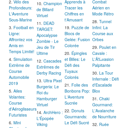
Vélo des
Apprends à
Combat
Champion
Profondeurs:
Tracer les
Aérien en
de Billard
L'Aventure
Chiffres en
Mode Rétro
Virtuel
Sous-Marine
t'Amusant
Tunnel
DEAD
Football en
Puzzle de
Infini: La
TARGET:
Ligne:
Blocs de
Course aux
Apocalypse
Affrontez vos
Gelée: Fusion
Orbes
Zombie - Le
Amis en
Colorée
Jeu de Tir
Poulet en
Temps Limité!
Ultime
Épingles
Cavale :
Simulation
et Billes: Le
L'Ã‰vasion
Cascades
Extrême de
Défi des
Palpitante
Extrêmes de
Course
Tuyaux
Derby Racing
La Tour
Automobile
Colorés
Infernale : Défi
Ultra Pixel
2019
Folie des
d'Escalade
Burgeria: Le
Ailes
Bonbons Pop:
Blox
Roi du
Volantes:
L'Aventure
Hamburger
Chaki
Course
Sucrée
Virtuel
Gourmand:
d'Aéroglisseurs
Donuts
L'Avalanche
ArchHero :
Futuristes
Gourmands:
de Nourriture
L'Épopée
Mini
Le Défi Sucré
Viking
Ruée