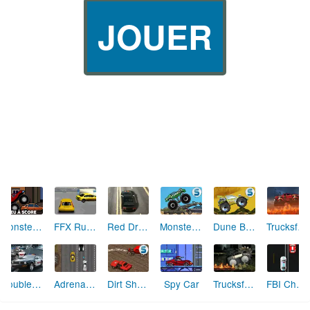
JOUER
Monster Truck
FFX Runner
Red Driver 3
Monster Truck Demolisher
Dune Buggy
Trucksformers
Double Pursuit
Adrenaline Supercars
Dirt Showdown
Spy Car
Trucksformers 2
FBI Chase