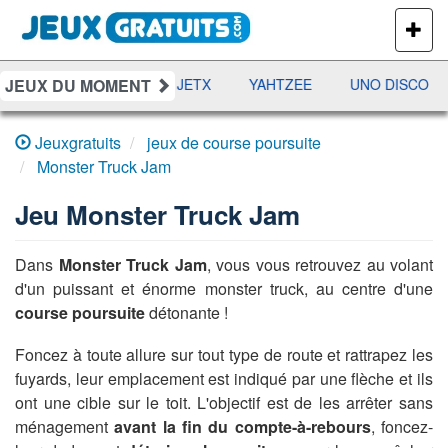
PLUS
DE
JEUX
JEUX DU MOMENT
DAMES
RAMI
JETX
YAHTZEE
UNO DISCO
Jeuxgratuits
jeux de course poursuite
Monster Truck Jam
Jeu
Monster Truck Jam
Dans
Monster Truck Jam
, vous vous retrouvez au volant
d'un puissant et énorme monster truck, au centre d'une
course poursuite
détonante !
Foncez à toute allure sur tout type de route et rattrapez les
fuyards, leur emplacement est indiqué par une flèche et ils
ont une cible sur le toit. L'objectif est de les arrêter sans
ménagement
avant la fin du compte-à-rebours
, foncez-