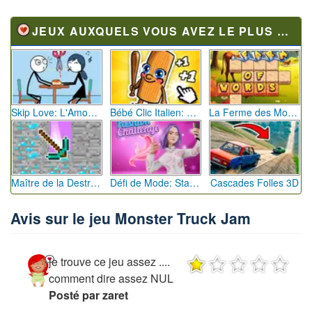
JEUX AUXQUELS VOUS AVEZ LE PLUS JOUÉ
Skip Love: L'Amour en Péril
Bébé Clic Italien: La Folie des Petits Bambins
La Ferme des Mots - Cultivez votre Vocabulaire
Maître de la Destruction: Fusion de Pioches
Défi de Mode: Star du Podium
Cascades Folles 3D
Avis sur le jeu Monster Truck Jam
je trouve ce jeu assez ....
comment dire assez NUL
Posté par zaret