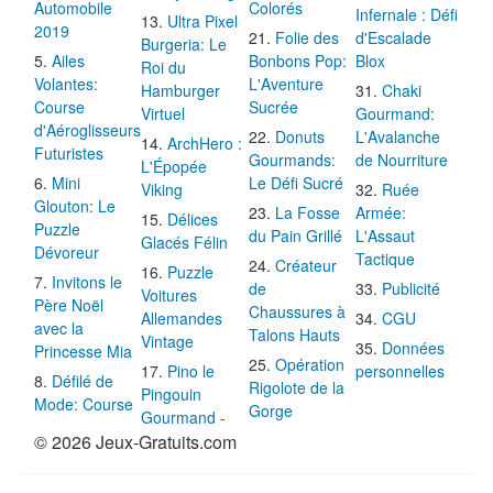
Automobile
Colorés
Infernale : Défi
Ultra Pixel
2019
Folie des
d'Escalade
Burgeria: Le
Ailes
Bonbons Pop:
Blox
Roi du
Volantes:
L'Aventure
Hamburger
Chaki
Course
Sucrée
Virtuel
Gourmand:
d'Aéroglisseurs
Donuts
L'Avalanche
ArchHero :
Futuristes
Gourmands:
de Nourriture
L'Épopée
Mini
Le Défi Sucré
Viking
Ruée
Glouton: Le
La Fosse
Armée:
Délices
Puzzle
du Pain Grillé
L'Assaut
Glacés Félin
Dévoreur
Tactique
Créateur
Puzzle
Invitons le
de
Publicité
Voitures
Père Noël
Chaussures à
Allemandes
CGU
avec la
Talons Hauts
Vintage
Données
Princesse Mia
Opération
Pino le
personnelles
Défilé de
Rigolote de la
Pingouin
Mode: Course
Gorge
Gourmand -
© 2026 Jeux-Gratuits.com