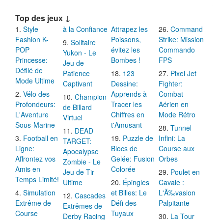
Top des jeux ↓
Style
à la Confiance
Attrapez les
Command
Fashion K-
Poissons,
Strike: Mission
Solitaire
POP
évitez les
Commando
Yukon - Le
Princesse:
Bombes !
FPS
Jeu de
Défilé de
Patience
123
Pixel Jet
Mode Ultime
Captivant
Dessine:
Fighter:
Vélo des
Apprends à
Combat
Champion
Profondeurs:
Tracer les
Aérien en
de Billard
L'Aventure
Chiffres en
Mode Rétro
Virtuel
Sous-Marine
t'Amusant
Tunnel
DEAD
Football en
Puzzle de
Infini: La
TARGET:
Ligne:
Blocs de
Course aux
Apocalypse
Affrontez vos
Gelée: Fusion
Orbes
Zombie - Le
Amis en
Colorée
Jeu de Tir
Poulet en
Temps Limité!
Ultime
Épingles
Cavale :
Simulation
et Billes: Le
L'Ã‰vasion
Cascades
Extrême de
Défi des
Palpitante
Extrêmes de
Course
Tuyaux
Derby Racing
La Tour