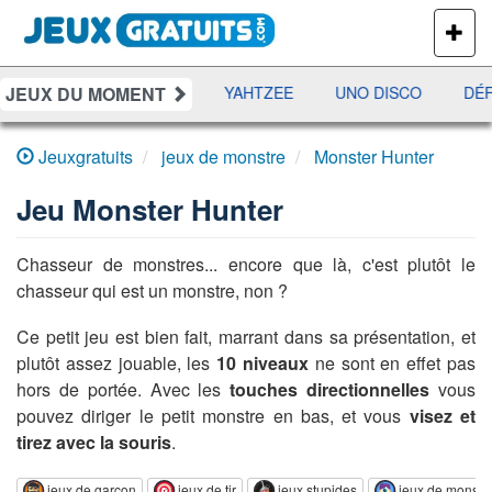
PLUS
DE
JEUX
JEUX DU MOMENT
ES
RAMI
JETX
YAHTZEE
UNO DISCO
DÉFI
Jeuxgratuits
jeux de monstre
Monster Hunter
Jeu
Monster Hunter
Chasseur de monstres... encore que là, c'est plutôt le
chasseur qui est un monstre, non ?
Ce petit jeu est bien fait, marrant dans sa présentation, et
plutôt assez jouable, les
10 niveaux
ne sont en effet pas
hors de portée. Avec les
touches directionnelles
vous
pouvez diriger le petit monstre en bas, et vous
visez et
tirez avec la souris
.
jeux de garçon
jeux de tir
jeux stupides
jeux de monstr