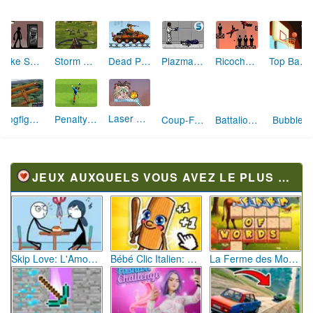
Ricochet Kills 2
Mike Shadow
Storm Ops 3
Dead Paradise 2
Plazma Burst
Top Basketball
Laser Cannon 2
Dogfight Simulation
Penalty Shootout 2010
Coup-Franc
Battalion Commander
BubbleZ
JEUX AUXQUELS VOUS AVEZ LE PLUS JOUÉ
Skip Love: L'Amour en Péril
Bébé Clic Italien: La Folie des Petits Bambins
La Ferme des Mots - Cultivez votre Vocabulaire