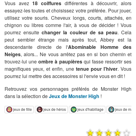
Vous avez
18 coiffures
différentes à découvrir, alors
essayez-les toutes et choisissez votre préférée. Pour jouer,
utilisez votre souris. Cheveux longs, courts, attachés, en
chignon ou libres comme l'air, à vous de décider ! Vous
pourrez ensuite
changer la couleur de sa peau
. Cela
peut sembler étrange mais après tout, Abbey est la
descendante directe de l'
Abominable Homme des
Neiges
, alors... Ne vous arrêtez pas en si bon chemin et
trouvez-lui une
ombre à paupières
qui fasse ressortir ses
magnifiques yeux, et enfin, une
tenue pour l'hiver
. Vous
pourrez lui mettre des accessoires si l'envie vous en dit !
Retrouvez vos personnages préférés de Monster High
dans la sélection de
Jeux de Monster High
!
jeux de fille
jeux de héros
jeux d'habillage
jeux de maq