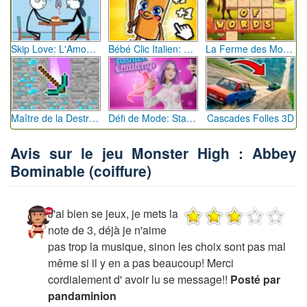
Skip Love: L'Amour en Péril
Bébé Clic Italien: La Folie des Petits Bambins
La Ferme des Mots - Cultivez votre Vocabulaire
Maître de la Destruction: Fusion de Pioches
Défi de Mode: Star du Podium
Cascades Folles 3D
Avis sur le jeu Monster High : Abbey
Bominable (coiffure)
J'ai bien se jeux, je mets la
note de 3, déjà je n'aime
pas trop la musique, sinon les choix sont pas mal
même si il y en a pas beaucoup! Merci
cordialement d' avoir lu se message!!
Posté par
pandaminion