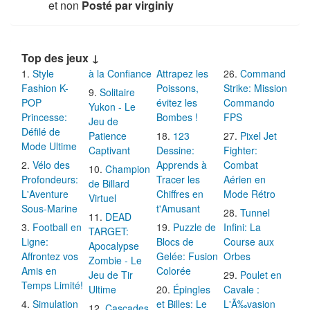
et non
Posté par virginiy
Top des jeux ↓
Style
à la Confiance
Attrapez les
Command
Fashion K-
Poissons,
Strike: Mission
Solitaire
POP
évitez les
Commando
Yukon - Le
Princesse:
Bombes !
FPS
Jeu de
Défilé de
Patience
123
Pixel Jet
Mode Ultime
Captivant
Dessine:
Fighter:
Vélo des
Apprends à
Combat
Champion
Profondeurs:
Tracer les
Aérien en
de Billard
L'Aventure
Chiffres en
Mode Rétro
Virtuel
Sous-Marine
t'Amusant
Tunnel
DEAD
Football en
Puzzle de
Infini: La
TARGET:
Ligne:
Blocs de
Course aux
Apocalypse
Affrontez vos
Gelée: Fusion
Orbes
Zombie - Le
Amis en
Colorée
Jeu de Tir
Poulet en
Temps Limité!
Ultime
Épingles
Cavale :
Simulation
et Billes: Le
L'Ã‰vasion
Cascades