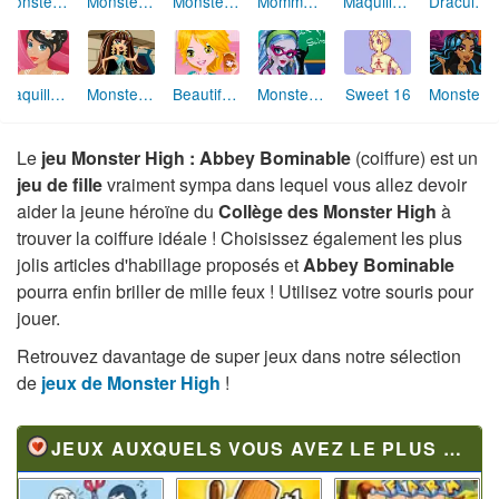
Monster High : Clawdeen Wolf (maquillage)
Monster High : Draculaura (maquillage)
Monster High : Frankie Stein (maquillage)
Mommy MakeOver
Maquillage d'ado
Draculaura (Monster High) Coiffure tendance
Maquille la mariée
Monster High : Cleo de Nile (habillage)
Beautiful Photo MakeUp
Monster High : Ghoulia Yelps (maquillage)
Sweet 16
Monster High : Robecca Steam (maquillage)
Le
jeu Monster High : Abbey Bominable
(coiffure) est un
jeu de fille
vraiment sympa dans lequel vous allez devoir
aider la jeune héroïne du
Collège des Monster High
à
trouver la coiffure idéale ! Choisissez également les plus
jolis articles d'habillage proposés et
Abbey Bominable
pourra enfin briller de mille feux ! Utilisez votre souris pour
jouer.
Retrouvez davantage de super jeux dans notre sélection
de
jeux de Monster High
!
JEUX AUXQUELS VOUS AVEZ LE PLUS JOUÉ