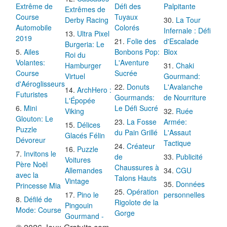
Extrême de
Défi des
Palpitante
Extrêmes de
Course
Tuyaux
Derby Racing
La Tour
Automobile
Colorés
Infernale : Défi
Ultra Pixel
2019
Folie des
d'Escalade
Burgeria: Le
Ailes
Bonbons Pop:
Blox
Roi du
Volantes:
L'Aventure
Hamburger
Chaki
Course
Sucrée
Virtuel
Gourmand:
d'Aéroglisseurs
Donuts
L'Avalanche
ArchHero :
Futuristes
Gourmands:
de Nourriture
L'Épopée
Mini
Le Défi Sucré
Viking
Ruée
Glouton: Le
La Fosse
Armée:
Délices
Puzzle
du Pain Grillé
L'Assaut
Glacés Félin
Dévoreur
Tactique
Créateur
Puzzle
Invitons le
de
Publicité
Voitures
Père Noël
Chaussures à
Allemandes
CGU
avec la
Talons Hauts
Vintage
Données
Princesse Mia
Opération
Pino le
personnelles
Défilé de
Rigolote de la
Pingouin
Mode: Course
Gorge
Gourmand -