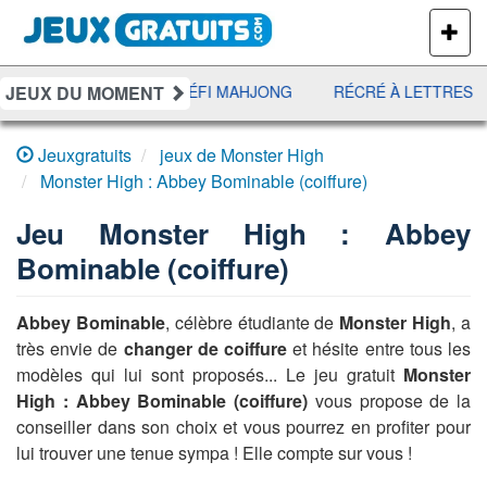
PLUS
DE
JEUX
JEUX DU MOMENT
UNO DISCO
DÉFI MAHJONG
RÉCRÉ À LETTRES
Jeuxgratuits
jeux de Monster High
Monster High : Abbey Bominable (coiffure)
Jeu
Monster High : Abbey
Bominable (coiffure)
Abbey Bominable
, célèbre étudiante de
Monster High
, a
très envie de
changer de coiffure
et hésite entre tous les
modèles qui lui sont proposés... Le jeu gratuit
Monster
High : Abbey Bominable (coiffure)
vous propose de la
conseiller dans son choix et vous pourrez en profiter pour
lui trouver une tenue sympa ! Elle compte sur vous !