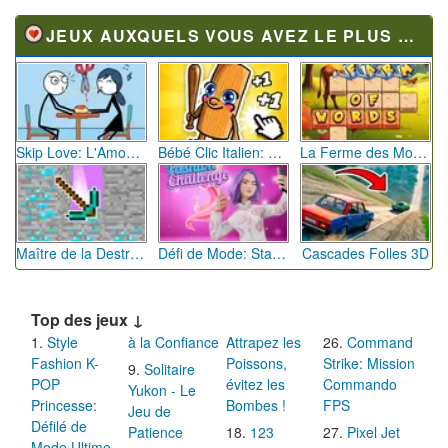
JEUX AUXQUELS VOUS AVEZ LE PLUS JOUÉ
Skip Love: L'Amour en Péril
Bébé Clic Italien: La Folie des Petits Bambins
La Ferme des Mots - Cultivez votre Vocabulaire
Maître de la Destruction: Fusion de Pioches
Défi de Mode: Star du Podium
Cascades Folles 3D
Top des jeux ↓
Style
à la Confiance
Attrapez les
Command
Fashion K-
Poissons,
Strike: Mission
Solitaire
POP
évitez les
Commando
Yukon - Le
Princesse:
Bombes !
FPS
Jeu de
Défilé de
Patience
123
Pixel Jet
Mode Ultime