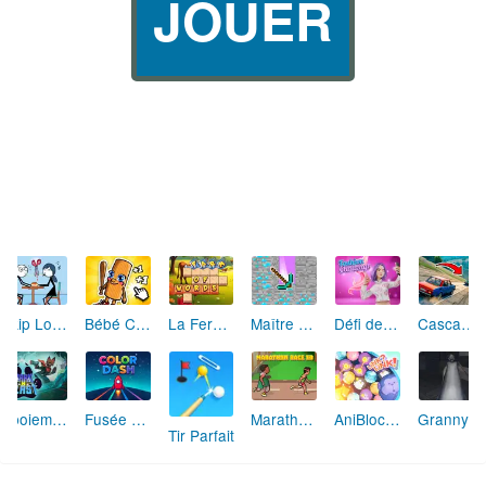
JOUER
Skip Love: L'Amour en Péril
Bébé Clic Italien: La Folie des Petits Bambins
La Ferme des Mots - Cultivez votre Vocabulaire
Maître de la Destruction: Fusion de Pioches
Défi de Mode: Star du Podium
Cascades Folles 3D
Aboiement Stellaire : Aventure Canine
Fusée Chromatique: La Course des Couleurs
Marathon Champion io
AniBlocos: Connecte les Animaux Mignons!
Granny Revient 3D : Destin Maléfique
Tir Parfait