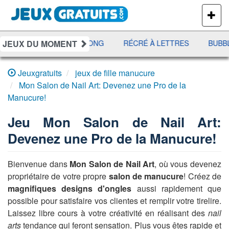
PLUS
DE
JEUX
JEUX DU MOMENT
 DISCO
DÉFI MAHJONG
RÉCRÉ À LETTRES
BUBBL
Jeuxgratuits
jeux de fille manucure
Mon Salon de Nail Art: Devenez une Pro de la
Manucure!
Jeu
Mon Salon de Nail Art:
Devenez une Pro de la Manucure!
Bienvenue dans
Mon Salon de Nail Art
, où vous devenez
propriétaire de votre propre
salon de manucure
! Créez de
magnifiques designs d'ongles
aussi rapidement que
possible pour satisfaire vos clientes et remplir votre tirelire.
Laissez libre cours à votre créativité en réalisant des
nail
arts
tendance qui feront sensation. Plus vous êtes rapide et