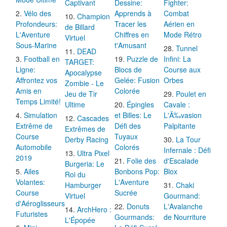
Captivant
Dessine:
Fighter:
Vélo des
Apprends à
Combat
Champion
Profondeurs:
Tracer les
Aérien en
de Billard
L'Aventure
Chiffres en
Mode Rétro
Virtuel
Sous-Marine
t'Amusant
Tunnel
DEAD
Football en
Puzzle de
Infini: La
TARGET:
Ligne:
Blocs de
Course aux
Apocalypse
Affrontez vos
Gelée: Fusion
Orbes
Zombie - Le
Amis en
Colorée
Jeu de Tir
Poulet en
Temps Limité!
Ultime
Épingles
Cavale :
Simulation
et Billes: Le
L'Ã‰vasion
Cascades
Extrême de
Défi des
Palpitante
Extrêmes de
Course
Tuyaux
Derby Racing
La Tour
Automobile
Colorés
Infernale : Défi
Ultra Pixel
2019
Folie des
d'Escalade
Burgeria: Le
Ailes
Bonbons Pop:
Blox
Roi du
Volantes:
L'Aventure
Hamburger
Chaki
Course
Sucrée
Virtuel
Gourmand:
d'Aéroglisseurs
Donuts
L'Avalanche
ArchHero :
Futuristes
Gourmands:
de Nourriture
L'Épopée