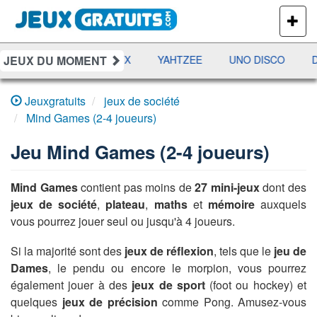
PLUS
DE
JEUX
JEUX DU MOMENT
AMES
RAMI
JETX
YAHTZEE
UNO DISCO
D
Jeuxgratuits
jeux de société
Mind Games (2-4 joueurs)
Jeu
Mind Games (2-4 joueurs)
Mind Games
contient pas moins de
27 mini-jeux
dont des
jeux de société
,
plateau
,
maths
et
mémoire
auxquels
vous pourrez jouer seul ou jusqu'à 4 joueurs.
Si la majorité sont des
jeux de réflexion
, tels que le
jeu de
Dames
, le pendu ou encore le morpion, vous pourrez
également jouer à des
jeux de sport
(foot ou hockey) et
quelques
jeux de précision
comme Pong. Amusez-vous