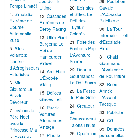
Jeu de Tir
Poulet en
Temps Limité!
Ultime
Épingles
Cavale :
Simulation
et Billes: Le
L'Ã‰vasion
Cascades
Extrême de
Défi des
Palpitante
Extrêmes de
Course
Tuyaux
Derby Racing
La Tour
Automobile
Colorés
Infernale : Défi
Ultra Pixel
2019
Folie des
d'Escalade
Burgeria: Le
Ailes
Bonbons Pop:
Blox
Roi du
Volantes:
L'Aventure
Hamburger
Chaki
Course
Sucrée
Virtuel
Gourmand:
d'Aéroglisseurs
Donuts
L'Avalanche
ArchHero :
Futuristes
Gourmands:
de Nourriture
L'Épopée
Mini
Le Défi Sucré
Viking
Ruée
Glouton: Le
La Fosse
Armée:
Délices
Puzzle
du Pain Grillé
L'Assaut
Glacés Félin
Dévoreur
Tactique
Créateur
Puzzle
Invitons le
de
Publicité
Voitures
Père Noël
Chaussures à
Allemandes
CGU
avec la
Talons Hauts
Vintage
Données
Princesse Mia
Opération
Pino le
personnelles