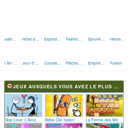
Dessine et Écrase : Le Jeu des Monstres
Hôtel des Animaux de Rêve
Explosion de Blocs de Sable
Fashion Rebelle: Style Grunge Chic
Sprunki Monster: Rythmes Musicaux Monstres
Héros des Terres Hostiles
Brr Brr Patapim: Le Défi Parkour Délirant
Jour d'Aventure: Puzzles en Plein Air
Course Mathématique: La Vitesse par les Chiffres
Flèches Rusées 2 : Visez Juste et Défiez la Rotation!
Empire Fitness - Simulateur de Salle de Sport
Fusion Monstrueuse d'Halloween
JEUX AUXQUELS VOUS AVEZ LE PLUS JOUÉ
Skip Love: L'Amour en Péril
Bébé Clic Italien: La Folie des Petits Bambins
La Ferme des Mots - Cultivez votre Vocabulaire