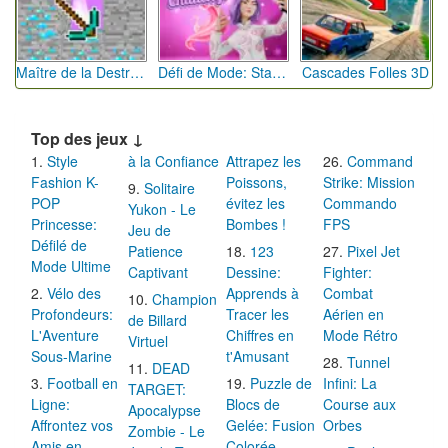
Maître de la Destruction: Fusion de Pioches
Défi de Mode: Star du Podium
Cascades Folles 3D
Top des jeux ↓
Style
à la Confiance
Attrapez les
Command
Fashion K-
Poissons,
Strike: Mission
Solitaire
POP
évitez les
Commando
Yukon - Le
Princesse:
Bombes !
FPS
Jeu de
Défilé de
Patience
123
Pixel Jet
Mode Ultime
Captivant
Dessine:
Fighter:
Vélo des
Apprends à
Combat
Champion
Profondeurs:
Tracer les
Aérien en
de Billard
L'Aventure
Chiffres en
Mode Rétro
Virtuel
Sous-Marine
t'Amusant
Tunnel
DEAD
Football en
Puzzle de
Infini: La
TARGET:
Ligne:
Blocs de
Course aux
Apocalypse
Affrontez vos
Gelée: Fusion
Orbes
Zombie - Le
Amis en
Colorée