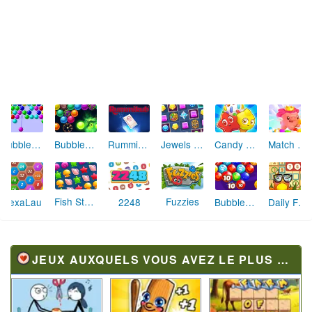
Bubble Shooter
Rummikub
Jewels Blitz 4
Candy Riddles Match 3
Bubble Academy
Match Arena
Fish Story
Fuzzies
HexaLau
2248
Bubble Monsters
Daily Frog Sudoku
JEUX AUXQUELS VOUS AVEZ LE PLUS JOUÉ