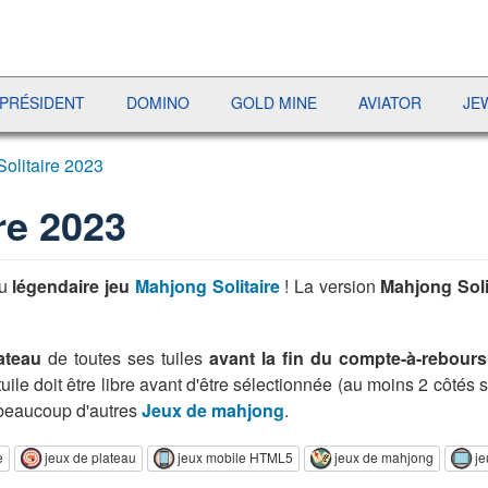
IDENT
DOMINO
GOLD MINE
AVIATOR
JEWEL P
olitaire 2023
re 2023
du
légendaire jeu
Mahjong Solitaire
! La version
Mahjong Soli
lateau
de toutes ses tuiles
avant la fin du compte-à-rebour
tuile doit être libre avant d'être sélectionnée (au moins 2 côtés 
 beaucoup d'autres
Jeux de mahjong
.
e
jeux de plateau
jeux mobile HTML5
jeux de mahjong
je