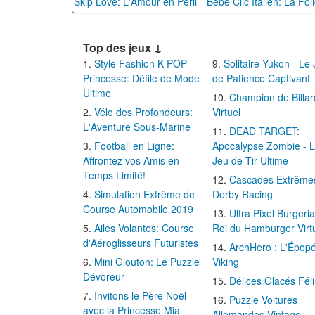
Skip Love: L'Amour en Péril
Top des jeux ↓
Style Fashion K-POP
Solitaire Yukon - Le
Princesse: Défilé de Mode
de Patience Captivant
Ultime
Champion de Billar
Vélo des Profondeurs:
Virtuel
L'Aventure Sous-Marine
DEAD TARGET:
Football en Ligne:
Apocalypse Zombie - 
Affrontez vos Amis en
Jeu de Tir Ultime
Temps Limité!
Cascades Extrême
Simulation Extrême de
Derby Racing
Course Automobile 2019
Ultra Pixel Burgeria
Ailes Volantes: Course
Roi du Hamburger Virt
d'Aéroglisseurs Futuristes
ArchHero : L'Épop
Mini Glouton: Le Puzzle
Viking
Dévoreur
Délices Glacés Fél
Invitons le Père Noël
Puzzle Voitures
avec la Princesse Mia
Allemandes Vintage