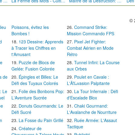
Bébé Clic Italien: La Folie des Petits Bambins
La Ferme des Mots - Cultivez votre Vocabulaire
Maître de la Destruction: Fusion de Pioches
© 
 Jeu
Poissons, évitez les
Command Strike:
Bombes !
Mission Commando FPS
d
123 Dessine: Apprends
Pixel Jet Fighter:
à Tracer les Chiffres en
Combat Aérien en Mode
t'Amusant
Rétro
Le
Puzzle de Blocs de
Tunnel Infini: La Course
Gelée: Fusion Colorée
aux Orbes
s de
Épingles et Billes: Le
Poulet en Cavale :
Défi des Tuyaux Colorés
L'Ã‰vasion Palpitante
: Le
Folie des Bonbons Pop:
La Tour Infernale : Défi
uel
L'Aventure Sucrée
d'Escalade Blox
ée
Donuts Gourmands: Le
Chaki Gourmand:
Défi Sucré
L'Avalanche de Nourriture
in
La Fosse du Pain Grillé
Ruée Armée: L'Assaut
Tactique
Créateur de
Chaussures à Talons Hauts
Publicité