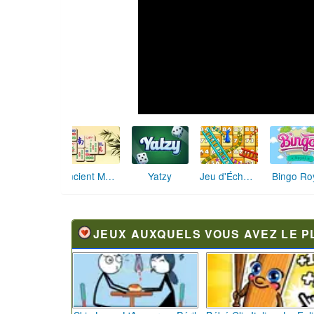
Yatzy
Jeu d'Échelle et Serpent Multijoueur
Ancient Mahjong
Bingo Ro
JEUX AUXQUELS VOUS AVEZ LE P