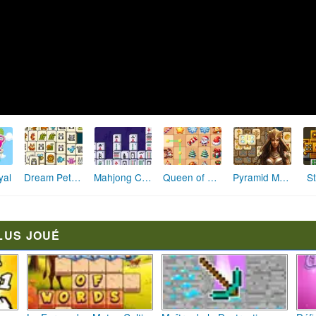
Dream Pet Solitaire Mahjong
Mahjong Connect Remastered
Queen of Mahjong
Pyramid Mahjong
S
yal
LUS JOUÉ