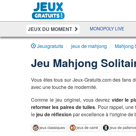
JEUX DU MOMENT
BUBBLE MACHINA
10000
MONOPOLY LIVE
PRÉS
Jeuxgratuits
jeux de mahjong
Mahjong S
Jeu
Mahjong Solitai
Vous êtes tous sur Jeux-Gratuits.com des fans 
avec une touche de modernité.
Comme le jeu originel, vous devrez
vider le p
reformer les paires de tuiles
. Pour rappel, une 
le
jeu de réflexion
par excellence à l'origine de
jeux classiques
jeux de carré
jeux de patienc