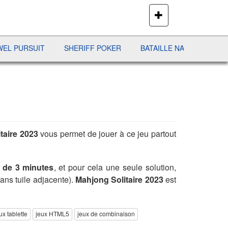
PLUS
DE
JEUX
URSUIT
SHERIFF POKER
BATAILLE NAVALE
DUO SO
taire 2023
vous permet de jouer à ce jeu partout
s de 3 minutes
, et pour cela une seule solution,
sans tuile adjacente).
Mahjong Solitaire 2023
est
ux tablette
jeux HTML5
jeux de combinaison