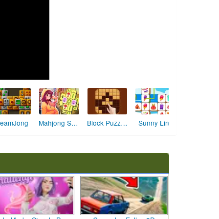
teamJong
Mahjong Solitaire World Tour
Block Puzzle Classic
Sunny Link