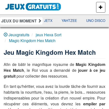
PLUS
DE
JEUX
JEUX DU MOMENT
DAMES
RAMI
JETX
YAHTZEE
UNO DISCO
Jeuxgratuits
jeux Hexa Sort
Magic Kingdom Hex Match
Jeu
Magic Kingdom Hex Match
Afin de bâtir le magnifique royaume de
Magic Kingdom
Hex Match
, le Roi vous a demandé de
jouer à ce jeu
gratuit
pour collecter des ressources.
En tant qu'héritier, vous avez la lourde tâche de fournir aux
habitants la nourriture, l'eau, la pierre, le bois... ressources
indispensables pour la création d'un nouvel empire. Pour
récupérer ces éléments, vous devrez les
empiler par