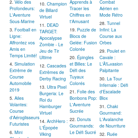
Vélo des
Apprends à
Combat
Champion
Profondeurs:
Tracer les
Aérien en
de Billard
L'Aventure
Chiffres en
Mode Rétro
Virtuel
Sous-Marine
t'Amusant
Tunnel
DEAD
Football en
Puzzle de
Infini: La
TARGET:
Ligne:
Blocs de
Course aux
Apocalypse
Affrontez vos
Gelée: Fusion
Orbes
Zombie - Le
Amis en
Colorée
Jeu de Tir
Poulet en
Temps Limité!
Ultime
Épingles
Cavale :
Simulation
et Billes: Le
L'Ã‰vasion
Cascades
Extrême de
Défi des
Palpitante
Extrêmes de
Course
Tuyaux
Derby Racing
La Tour
Automobile
Colorés
Infernale : Défi
Ultra Pixel
2019
Folie des
d'Escalade
Burgeria: Le
Ailes
Bonbons Pop:
Blox
Roi du
Volantes:
L'Aventure
Hamburger
Chaki
Course
Sucrée
Virtuel
Gourmand:
d'Aéroglisseurs
Donuts
L'Avalanche
ArchHero :
Futuristes
Gourmands:
de Nourriture
L'Épopée
Mini
Le Défi Sucré
Viking
Ruée