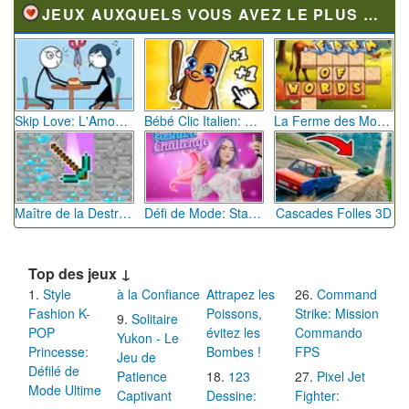
JEUX AUXQUELS VOUS AVEZ LE PLUS JOUÉ
Skip Love: L'Amour en Péril
Bébé Clic Italien: La Folie des Petits Bambins
La Ferme des Mots - Cultivez votre Vocabulaire
Maître de la Destruction: Fusion de Pioches
Défi de Mode: Star du Podium
Cascades Folles 3D
Top des jeux ↓
Style
à la Confiance
Attrapez les
Command
Fashion K-
Poissons,
Strike: Mission
Solitaire
POP
évitez les
Commando
Yukon - Le
Princesse:
Bombes !
FPS
Jeu de
Défilé de
Patience
123
Pixel Jet
Mode Ultime
Captivant
Dessine:
Fighter: