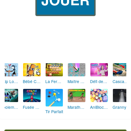
Skip Love: L'Amour en Péril
Bébé Clic Italien: La Folie des Petits Bambins
La Ferme des Mots - Cultivez votre Vocabulaire
Maître de la Destruction: Fusion de Pioches
Défi de Mode: Star du Podium
Cascades Folles 3D
Aboiement Stellaire : Aventure Canine
Fusée Chromatique: La Course des Couleurs
Marathon Champion io
AniBlocos: Connecte les Animaux Mignons!
Granny Revient 3D : Destin Maléfique
Tir Parfait