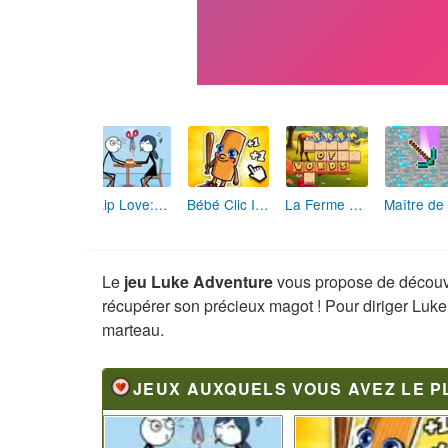
Skip Love: L'Amour en Péril
Bébé Clic Italien: La Folie des Petits Bambins
La Ferme des Mots - Cultivez votre Vocabulaire
Le
jeu Luke Adventure
vous propose de découvri
récupérer son précieux magot ! Pour diriger Luke, 
marteau.
JEUX AUXQUELS VOUS AVEZ LE P