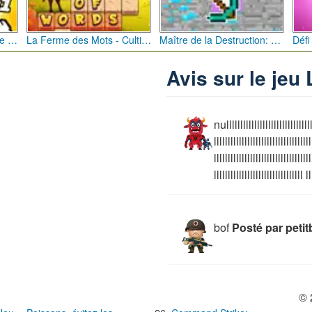
Bébé Clic Italien: La Folie des Petits Bambins
La Ferme des Mots - Cultivez votre Vocabulaire
Maître de la Destruction: Fusion de Pioches
Avis sur le jeu
nullllllllllllllllllllllllllllllll
lllllllllllllllllllllllllllllllllll
lllllllllllllllllllllllllllllllllll
llllllllllllllllllllllllllllllll ll
bof
Posté par peti
© 