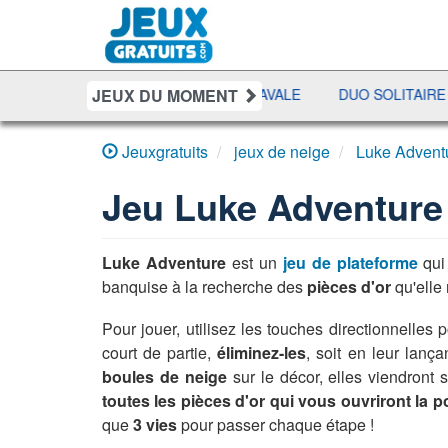
JEUX DU MOMENT
RIFF POKER
BATAILLE NAVALE
DUO SOLITAIRE
PE
Jeuxgratuits
jeux de neige
Luke Advent
Jeu
Luke Adventure
Luke Adventure
est un
jeu de plateforme
qui
banquise à la recherche des
pièces d'or
qu'elle 
Pour jouer, utilisez les touches directionnelles
court de partie,
éliminez-les
, soit en leur lanç
boules de neige
sur le décor, elles viendront
toutes les pièces d'or qui vous ouvriront la p
que
3 vies
pour passer chaque étape !