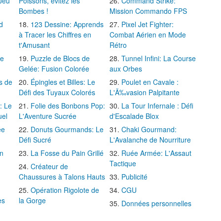
 Jeu
Poissons, évitez les
Command Strike:
Bombes !
Mission Commando FPS
d
123 Dessine: Apprends
Pixel Jet Fighter:
à Tracer les Chiffres en
Combat Aérien en Mode
t'Amusant
Rétro
Le
Puzzle de Blocs de
Tunnel Infini: La Course
Gelée: Fusion Colorée
aux Orbes
s de
Épingles et Billes: Le
Poulet en Cavale :
Défi des Tuyaux Colorés
L'Ã‰vasion Palpitante
: Le
Folie des Bonbons Pop:
La Tour Infernale : Défi
uel
L'Aventure Sucrée
d'Escalade Blox
ée
Donuts Gourmands: Le
Chaki Gourmand:
Défi Sucré
L'Avalanche de Nourriture
in
La Fosse du Pain Grillé
Ruée Armée: L'Assaut
Tactique
Créateur de
Chaussures à Talons Hauts
Publicité
Opération Rigolote de
CGU
es
la Gorge
Données personnelles