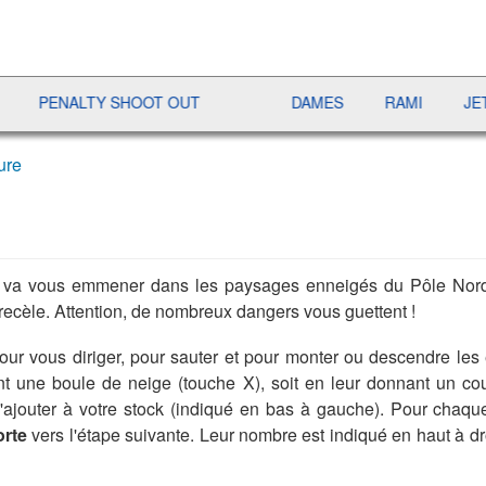
NALTY SHOOT OUT
DAMES
RAMI
JETX
ure
 va vous emmener dans les paysages enneigés du Pôle Nord. V
recèle. Attention, de nombreux dangers vous guettent !
 pour vous diriger, pour sauter et pour monter ou descendre le
ant une boule de neige (touche X), soit en leur donnant un c
 s'ajouter à votre stock (indiqué en bas à gauche). Pour cha
orte
vers l'étape suivante. Leur nombre est indiqué en haut à dr