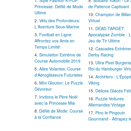
Style Fashion K-POP
Solitaire Yukon - Le
Princesse: Défilé de Mode
de Patience Captivant
Ultime
Champion de Billar
Vélo des Profondeurs:
Virtuel
L'Aventure Sous-Marine
DEAD TARGET:
Football en Ligne:
Apocalypse Zombie - 
Affrontez vos Amis en
Jeu de Tir Ultime
Temps Limité!
Cascades Extrême
Simulation Extrême de
Derby Racing
Course Automobile 2019
Ultra Pixel Burgeria
Ailes Volantes: Course
Roi du Hamburger Virt
d'Aéroglisseurs Futuristes
ArchHero : L'Épop
Mini Glouton: Le Puzzle
Viking
Dévoreur
Délices Glacés Fél
Invitons le Père Noël
Puzzle Voitures
avec la Princesse Mia
Allemandes Vintage
Défilé de Mode: Course
Pino le Pingouin
à la Confiance
Gourmand - Attrapez l