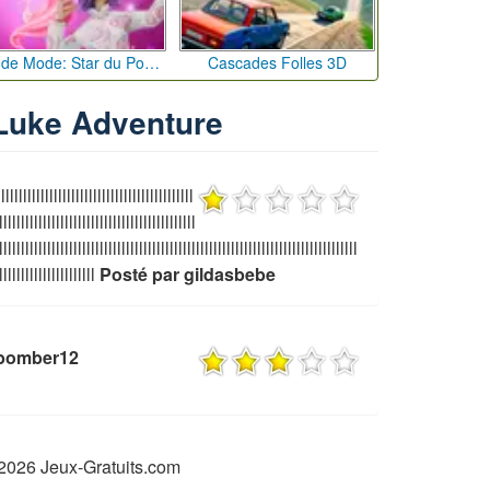
Défi de Mode: Star du Podium
Cascades Folles 3D
 Luke Adventure
lllllllllllllllllllllllllllllllllllllllllll
lllllllllllllllllllllllllllllllllllllllllllll
llllllllllllllllllllllllllllllllllllllllllllllllllllllllllllllllllllllllllllllllll
llllllllllllllllllllll
Posté par gildasbebe
tbomber12
2026 Jeux-Gratuits.com