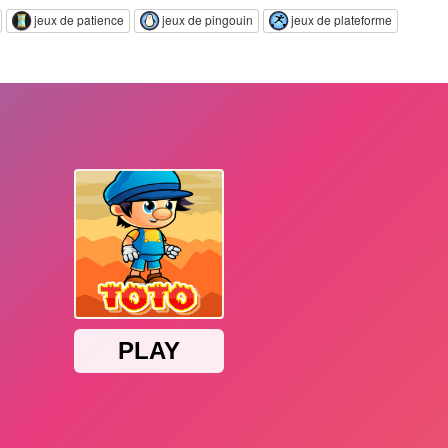
jeux de patience
jeux de pingouin
jeux de plateforme