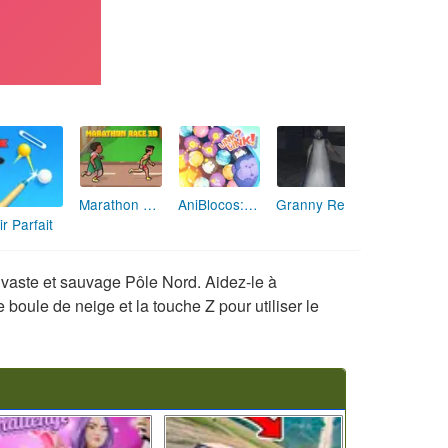
Marathon Champion io
AniBlocos: Connecte les Animaux Mignons!
Granny Revient 3D : Destin Maléfique
ir Parfait
e vaste et sauvage Pôle Nord. Aidez-le à
 boule de neige et la touche Z pour utiliser le