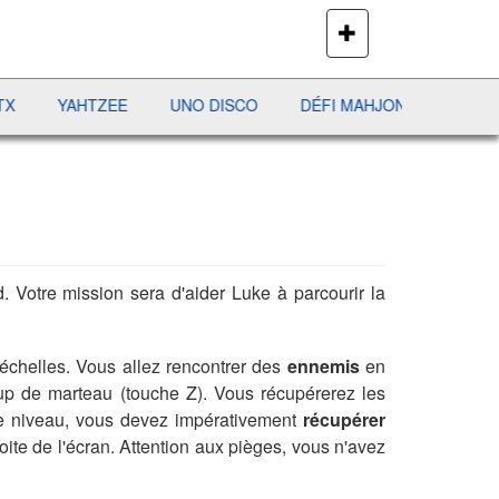
PLUS
DE
JEUX
YAHTZEE
UNO DISCO
DÉFI MAHJONG
RÉCRÉ À LE
otre mission sera d'aider Luke à parcourir la
s échelles. Vous allez rencontrer des
ennemis
en
oup de marteau (touche Z). Vous récupérerez les
que niveau, vous devez impérativement
récupérer
oite de l'écran. Attention aux pièges, vous n'avez