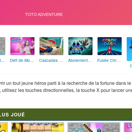
Maître de la Destruction: Fusion de Pioches
Défi de Mode: Star du Podium
Cascades Folles 3D
Aboiement Stellaire : Aventure Canine
Fusée Chromatique: La Course des Couleurs
T
r un tout jeune héros parti à la recherche de la fortune dans l
utilisez les touches directionnelles, la touche X pour lancer une
LUS JOUÉ