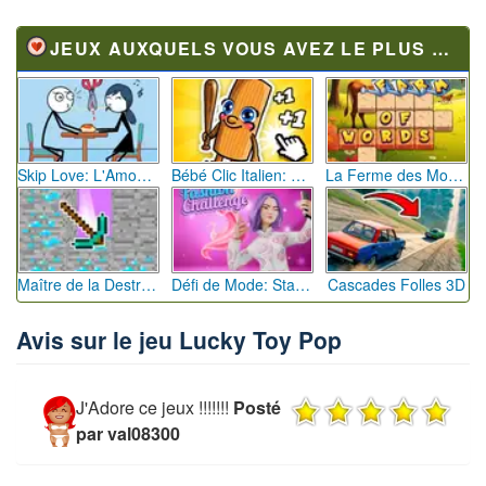
JEUX AUXQUELS VOUS AVEZ LE PLUS JOUÉ
Skip Love: L'Amour en Péril
Bébé Clic Italien: La Folie des Petits Bambins
La Ferme des Mots - Cultivez votre Vocabulaire
Maître de la Destruction: Fusion de Pioches
Défi de Mode: Star du Podium
Cascades Folles 3D
Avis sur le jeu Lucky Toy Pop
J'Adore ce jeux !!!!!!!
Posté
par val08300