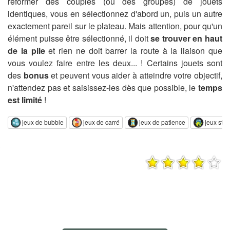
reformer des couples (ou des groupes) de jouets
identiques, vous en sélectionnez d'abord un, puis un autre
exactement pareil sur le plateau. Mais attention, pour qu'un
élément puisse être sélectionné, il doit
se trouver en haut
de la pile
et rien ne doit barrer la route à la liaison que
vous voulez faire entre les deux... ! Certains jouets sont
des
bonus
et peuvent vous aider à atteindre votre objectif,
n'attendez pas et saisissez-les dès que possible, le
temps
est limité
!
jeux de bubble
jeux de carré
jeux de patience
jeux stre