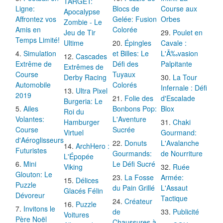
TARGET:
Ligne:
Blocs de
Course aux
Apocalypse
Affrontez vos
Gelée: Fusion
Orbes
Zombie - Le
Amis en
Colorée
Jeu de Tir
Poulet en
Temps Limité!
Ultime
Épingles
Cavale :
Simulation
et Billes: Le
L'Ã‰vasion
Cascades
Extrême de
Défi des
Palpitante
Extrêmes de
Course
Tuyaux
Derby Racing
La Tour
Automobile
Colorés
Infernale : Défi
Ultra Pixel
2019
Folie des
d'Escalade
Burgeria: Le
Ailes
Bonbons Pop:
Blox
Roi du
Volantes:
L'Aventure
Hamburger
Chaki
Course
Sucrée
Virtuel
Gourmand:
d'Aéroglisseurs
Donuts
L'Avalanche
ArchHero :
Futuristes
Gourmands:
de Nourriture
L'Épopée
Mini
Le Défi Sucré
Viking
Ruée
Glouton: Le
La Fosse
Armée:
Délices
Puzzle
du Pain Grillé
L'Assaut
Glacés Félin
Dévoreur
Tactique
Créateur
Puzzle
Invitons le
de
Publicité
Voitures
Père Noël