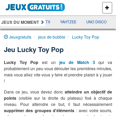
PLUS
DE
JEUX
JEUX DU MOMENT
AMES
RAMI
JETX
YAHTZEE
UNO DISCO
D
Jeuxgratuits
jeux de bubble
Lucky Toy Pop
Jeu
Lucky Toy Pop
Lucky Toy Pop
est un
jeu de Match 3
qui va
probablement un peu vous dérouter les premières minutes,
mais vous allez vite vous y faire et prendre plaisir à y jouer
!
Dans ce jeu, vous devez donc
atteindre un objectif de
points
(visible sur la droite du plateau) fixé à chaque
niveau. Pour atteindre ce but, il faut nécessairement
supprimer des groupes d'éléments
: avec votre souris,