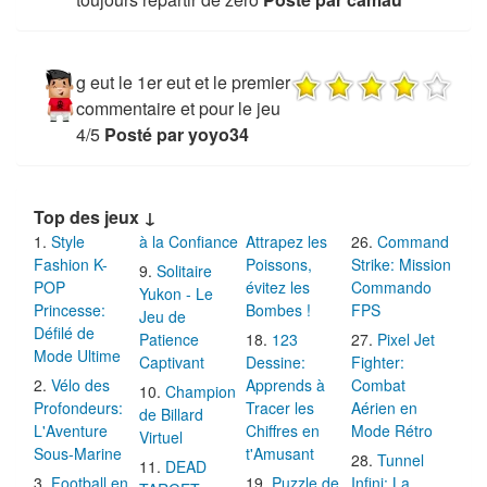
toujours repartir de zero
Posté par camau
g eut le 1er eut et le premier
commentaire et pour le jeu
4/5
Posté par yoyo34
Top des jeux ↓
Style
à la Confiance
Attrapez les
Command
Fashion K-
Poissons,
Strike: Mission
Solitaire
POP
évitez les
Commando
Yukon - Le
Princesse:
Bombes !
FPS
Jeu de
Défilé de
Patience
123
Pixel Jet
Mode Ultime
Captivant
Dessine:
Fighter:
Vélo des
Apprends à
Combat
Champion
Profondeurs:
Tracer les
Aérien en
de Billard
L'Aventure
Chiffres en
Mode Rétro
Virtuel
Sous-Marine
t'Amusant
Tunnel
DEAD
Football en
Puzzle de
Infini: La