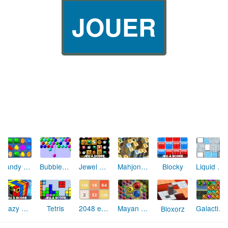
JOUER
Candy Crush Saga
Globs
Blosics 3
Hans vs Franz Bubble
Mahjong Tower
Bomboozle
Deep Voyage
Fruit Match Puzzle
Cartes Speed
Little Candy Shop
Sugar, Sugar 2
Liquid Measure 3