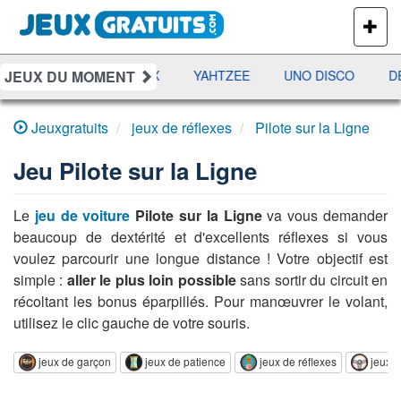
PLUS
DE
JEUX
JEUX DU MOMENT
MES
RAMI
JETX
YAHTZEE
UNO DISCO
DÉ
Jeuxgratuits
jeux de réflexes
Pilote sur la Ligne
Jeu
Pilote sur la Ligne
Le
jeu de voiture
Pilote sur la Ligne
va vous demander
beaucoup de dextérité et d'excellents réflexes si vous
voulez parcourir une longue distance ! Votre objectif est
simple :
aller le plus loin possible
sans sortir du circuit en
récoltant les bonus éparpillés. Pour manœuvrer le volant,
utilisez le clic gauche de votre souris.
jeux de garçon
jeux de patience
jeux de réflexes
jeux d