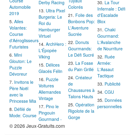
Course
Tuyaux
Derby Racing
La Tour
Automobile
Colorés
Infernale : Défi
Ultra Pixel
2019
Folie des
d'Escalade
Burgeria: Le
Ailes
Bonbons Pop:
Blox
Roi du
Volantes:
L'Aventure
Hamburger
Chaki
Course
Sucrée
Virtuel
Gourmand:
d'Aéroglisseurs
Donuts
L'Avalanche
ArchHero :
Futuristes
Gourmands:
de Nourriture
L'Épopée
Mini
Le Défi Sucré
Viking
Ruée
Glouton: Le
La Fosse
Armée:
Délices
Puzzle
du Pain Grillé
L'Assaut
Glacés Félin
Dévoreur
Tactique
Créateur
Puzzle
Invitons le
de
Publicité
Voitures
Père Noël
Chaussures à
Allemandes
CGU
avec la
Talons Hauts
Vintage
Données
Princesse Mia
Opération
Pino le
personnelles
Défilé de
Rigolote de la
Pingouin
Mode: Course
Gorge
Gourmand -
© 2026 Jeux-Gratuits.com