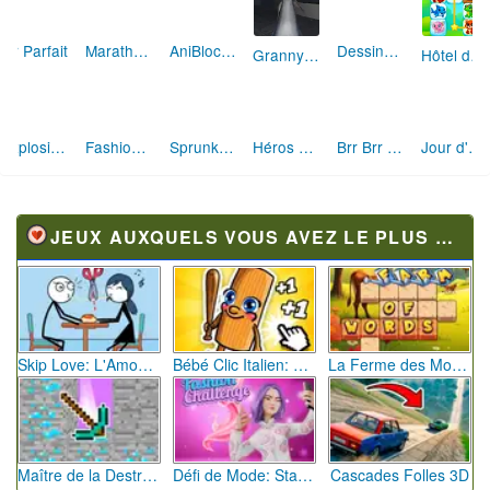
Tir Parfait
Marathon Champion io
Dessine et Écrase : Le Jeu des Monstres
AniBlocos: Connecte les Animaux Mignons!
Granny Revient 3D : Destin Maléfique
Hôtel des Animaux de Rêve
Explosion de Blocs de Sable
Fashion Rebelle: Style Grunge Chic
Sprunki Monster: Rythmes Musicaux Monstres
Jour d'Aventure: Puzzles en Plein Air
Héros des Terres Hostiles
Brr Brr Patapim: Le Défi Parkour Délirant
JEUX AUXQUELS VOUS AVEZ LE PLUS JOUÉ
Skip Love: L'Amour en Péril
Bébé Clic Italien: La Folie des Petits Bambins
La Ferme des Mots - Cultivez votre Vocabulaire
Maître de la Destruction: Fusion de Pioches
Défi de Mode: Star du Podium
Cascades Folles 3D