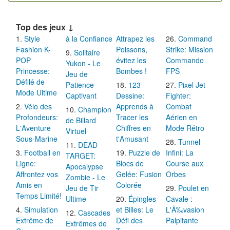
Top des jeux ↓
Style
à la Confiance
Attrapez les
Command
Fashion K-
Poissons,
Strike: Mission
Solitaire
POP
évitez les
Commando
Yukon - Le
Princesse:
Bombes !
FPS
Jeu de
Défilé de
Patience
123
Pixel Jet
Mode Ultime
Captivant
Dessine:
Fighter:
Vélo des
Apprends à
Combat
Champion
Profondeurs:
Tracer les
Aérien en
de Billard
L'Aventure
Chiffres en
Mode Rétro
Virtuel
Sous-Marine
t'Amusant
Tunnel
DEAD
Football en
Puzzle de
Infini: La
TARGET:
Ligne:
Blocs de
Course aux
Apocalypse
Affrontez vos
Gelée: Fusion
Orbes
Zombie - Le
Amis en
Colorée
Jeu de Tir
Poulet en
Temps Limité!
Ultime
Épingles
Cavale :
Simulation
et Billes: Le
L'Ã‰vasion
Cascades
Extrême de
Défi des
Palpitante
Extrêmes de