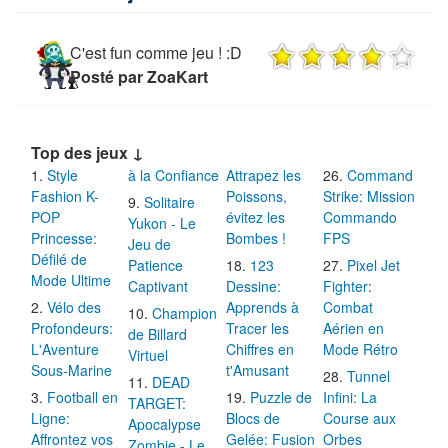
C'est fun comme jeu ! :D
Posté par ZoaKart
Top des jeux ↓
Style
à la Confiance
Attrapez les
Command
Fashion K-
Poissons,
Strike: Mission
Solitaire
POP
évitez les
Commando
Yukon - Le
Princesse:
Bombes !
FPS
Jeu de
Défilé de
Patience
123
Pixel Jet
Mode Ultime
Captivant
Dessine:
Fighter:
Vélo des
Apprends à
Combat
Champion
Profondeurs:
Tracer les
Aérien en
de Billard
L'Aventure
Chiffres en
Mode Rétro
Virtuel
Sous-Marine
t'Amusant
Tunnel
DEAD
Football en
Puzzle de
Infini: La
TARGET:
Ligne:
Blocs de
Course aux
Apocalypse
Affrontez vos
Gelée: Fusion
Orbes
Zombie - Le