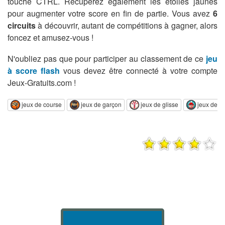
touche CTRL. Récupérez également les étoiles jaunes
pour augmenter votre score en fin de partie. Vous avez
6
circuits
à découvrir, autant de compétitions à gagner, alors
foncez et amusez-vous !
N'oubliez pas que pour participer au classement de ce
jeu
à score flash
vous devez être connecté à votre compte
Jeux-Gratuits.com !
jeux de course
jeux de garçon
jeux de glisse
jeux de n