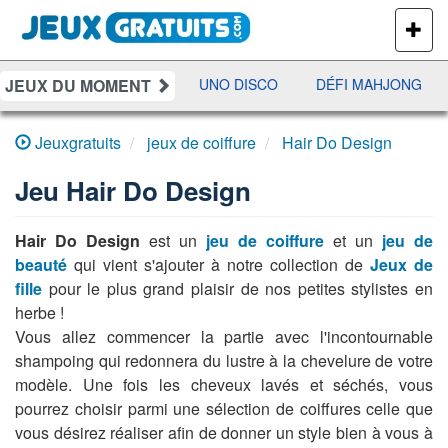
PLUS
DE
JEUX
JEUX DU MOMENT
JETX
YAHTZEE
UNO DISCO
DÉFI MAHJONG
Jeuxgratuits
jeux de coiffure
Hair Do Design
Jeu
Hair Do Design
Hair Do Design
est un
jeu de coiffure
et un
jeu de
beauté
qui vient s'ajouter à notre collection de
Jeux de
fille
pour le plus grand plaisir de nos petites stylistes en
herbe !
Vous allez commencer la partie avec l'incontournable
shampoing qui redonnera du lustre à la chevelure de votre
modèle. Une fois les cheveux lavés et séchés, vous
pourrez choisir parmi une sélection de coiffures celle que
vous désirez réaliser afin de donner un style bien à vous à