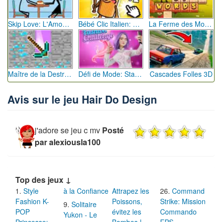
Skip Love: L'Amour en Péril
Bébé Clic Italien: La Folie des Petits Bambins
La Ferme des Mots - Cultivez votre Vocabulaire
Maître de la Destruction: Fusion de Pioches
Défi de Mode: Star du Podium
Cascades Folles 3D
Avis sur le jeu Hair Do Design
j'adore se jeu c mv
Posté
par alexiousla100
Top des jeux ↓
Style
à la Confiance
Attrapez les
Command
Fashion K-
Poissons,
Strike: Mission
Solitaire
POP
évitez les
Commando
Yukon - Le
Princesse:
Bombes !
FPS