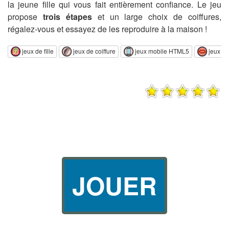
la jeune fille qui vous fait entièrement confiance. Le jeu
propose
trois étapes
et un large choix de coiffures,
régalez-vous et essayez de les reproduire à la maison !
jeux de fille
jeux de coiffure
jeux mobile HTML5
jeux d
JOUER