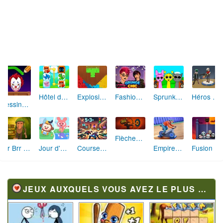
Hôtel des Animaux de Rêve
Explosion de Blocs de Sable
Fashion Rebelle: Style Grunge Chic
Sprunki Monster: Rythmes Musicaux Monstres
Héros des Terres Hostiles
Dessine et Écrase : Le Jeu des Monstres
Flèches Rusées 2 : Visez Juste et Défiez la Rotation!
Brr Brr Patapim: Le Défi Parkour Délirant
Jour d'Aventure: Puzzles en Plein Air
Course Mathématique: La Vitesse par les Chiffres
Empire Fitness - Simulateur de Salle de Sport
Fusion Monstrueuse d'Halloween
JEUX AUXQUELS VOUS AVEZ LE PLUS JOUÉ