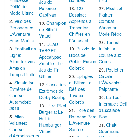
Jeu de
Défilé de
Patience
123
Pixel Jet
Mode Ultime
Captivant
Dessine:
Fighter:
Vélo des
Apprends à
Combat
Champion
Profondeurs:
Tracer les
Aérien en
de Billard
L'Aventure
Chiffres en
Mode Rétro
Virtuel
Sous-Marine
t'Amusant
Tunnel
DEAD
Football en
Puzzle de
Infini: La
TARGET:
Ligne:
Blocs de
Course aux
Apocalypse
Affrontez vos
Gelée: Fusion
Orbes
Zombie - Le
Amis en
Colorée
Jeu de Tir
Poulet en
Temps Limité!
Ultime
Épingles
Cavale :
Simulation
et Billes: Le
L'Ã‰vasion
Cascades
Extrême de
Défi des
Palpitante
Extrêmes de
Course
Tuyaux
Derby Racing
La Tour
Automobile
Colorés
Infernale : Défi
Ultra Pixel
2019
Folie des
d'Escalade
Burgeria: Le
Ailes
Bonbons Pop:
Blox
Roi du
Volantes:
L'Aventure
Hamburger
Chaki
Course
Sucrée
Virtuel
Gourmand:
d'Aéroglisseurs