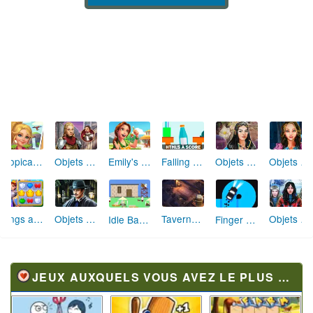
Tropical Merge
Objets Cachés La Chapelle des Templiers
Emily's Home Sweet Home
Objets Cachés Entrez dans le Conte de Fées
Objets Cachés Maison Hantée
Falling Bottle Challenge
Kings and Queens Match
Objets Cachés Le Lieu du Mystère
Taverne Master
Objets Cachés Trésor de Glace
Idle Babel Tower
Finger Driver Neon
JEUX AUXQUELS VOUS AVEZ LE PLUS JOUÉ