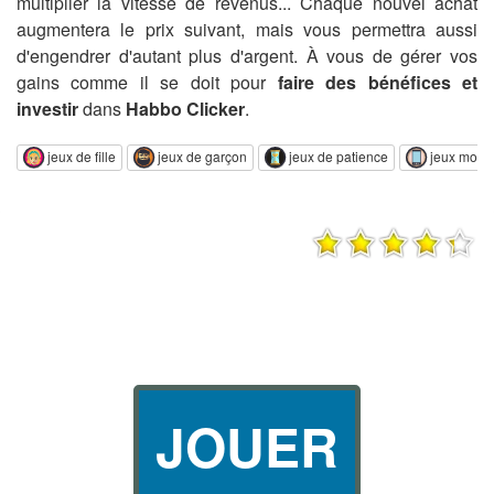
multiplier la vitesse de revenus... Chaque nouvel achat
augmentera le prix suivant, mais vous permettra aussi
d'engendrer d'autant plus d'argent. À vous de gérer vos
gains comme il se doit pour
faire des bénéfices et
investir
dans
Habbo Clicker
.
jeux de fille
jeux de garçon
jeux de patience
jeux mobi
JOUER