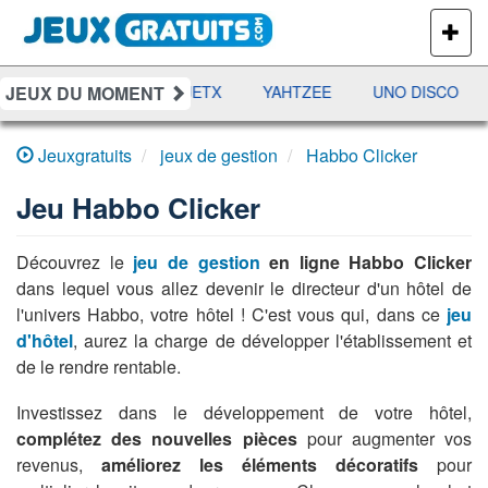
PLUS
DE
JEUX
JEUX DU MOMENT
DAMES
RAMI
JETX
YAHTZEE
UNO DISCO
Jeuxgratuits
jeux de gestion
Habbo Clicker
Jeu
Habbo Clicker
Découvrez le
jeu de gestion
en ligne Habbo Clicker
dans lequel vous allez devenir le directeur d'un hôtel de
l'univers Habbo, votre hôtel ! C'est vous qui, dans ce
jeu
d'hôtel
, aurez la charge de développer l'établissement et
de le rendre rentable.
Investissez dans le développement de votre hôtel,
complétez des nouvelles pièces
pour augmenter vos
revenus,
améliorez les éléments décoratifs
pour