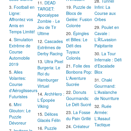
Tunnel
DEAD
Football en
Puzzle de
Infini: La
TARGET:
Ligne:
Blocs de
Course aux
Apocalypse
Affrontez vos
Gelée: Fusion
Orbes
Zombie - Le
Amis en
Colorée
Jeu de Tir
Poulet en
Temps Limité!
Ultime
Épingles
Cavale :
Simulation
et Billes: Le
L'Ã‰vasion
Cascades
Extrême de
Défi des
Palpitante
Extrêmes de
Course
Tuyaux
Derby Racing
La Tour
Automobile
Colorés
Infernale : Défi
Ultra Pixel
2019
Folie des
d'Escalade
Burgeria: Le
Ailes
Bonbons Pop:
Blox
Roi du
Volantes:
L'Aventure
Hamburger
Chaki
Course
Sucrée
Virtuel
Gourmand:
d'Aéroglisseurs
Donuts
L'Avalanche
ArchHero :
Futuristes
Gourmands:
de Nourriture
L'Épopée
Mini
Le Défi Sucré
Viking
Ruée
Glouton: Le
La Fosse
Armée:
Délices
Puzzle
du Pain Grillé
L'Assaut
Glacés Félin
Dévoreur
Tactique
Créateur
Puzzle
Invitons le