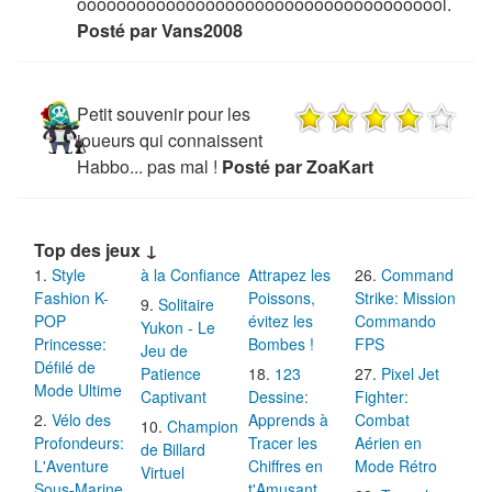
oooooooooooooooooooooooooooooooooooool.
Posté par Vans2008
Petit souvenir pour les
joueurs qui connaissent
Habbo... pas mal !
Posté par ZoaKart
Top des jeux ↓
Style
à la Confiance
Attrapez les
Command
Fashion K-
Poissons,
Strike: Mission
Solitaire
POP
évitez les
Commando
Yukon - Le
Princesse:
Bombes !
FPS
Jeu de
Défilé de
Patience
123
Pixel Jet
Mode Ultime
Captivant
Dessine:
Fighter:
Vélo des
Apprends à
Combat
Champion
Profondeurs:
Tracer les
Aérien en
de Billard
L'Aventure
Chiffres en
Mode Rétro
Virtuel
Sous-Marine
t'Amusant