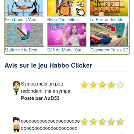
Skip Love: L'Amour en Péril
Bébé Clic Italien: La Folie des Petits Bambins
La Ferme des Mots - Cultivez votre Vocabulaire
Maître de la Destruction: Fusion de Pioches
Défi de Mode: Star du Podium
Cascades Folles 3D
Avis sur le jeu Habbo Clicker
Sympa mais un peu
redondant, mais sympa.
Posté par AuD53
cooooooooooooooooooooo
ooooooooooooooooooooo