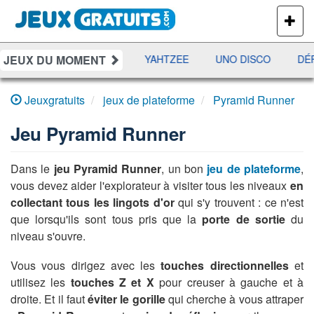
PLUS
DE
JEUX
JEUX DU MOMENT
ES
RAMI
JETX
YAHTZEE
UNO DISCO
DÉF
Jeuxgratuits
jeux de plateforme
Pyramid Runner
Jeu
Pyramid Runner
Dans le
jeu Pyramid Runner
, un bon
jeu de plateforme
,
vous devez aider l'explorateur à visiter tous les niveaux
en
collectant tous les lingots d'or
qui s'y trouvent : ce n'est
que lorsqu'ils sont tous pris que la
porte de sortie
du
niveau s'ouvre.
Vous vous dirigez avec les
touches directionnelles
et
utilisez les
touches Z et X
pour creuser à gauche et à
droite. Et il faut
éviter le gorille
qui cherche à vous attraper