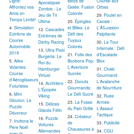
Ligne:
Blocs de
Course aux
Apocalypse
Affrontez vos
Gelée: Fusion
Orbes
Zombie - Le
Amis en
Colorée
Jeu de Tir
Poulet en
Temps Limité!
Ultime
Épingles
Cavale :
Simulation
et Billes: Le
L'Ã‰vasion
Cascades
Extrême de
Défi des
Palpitante
Extrêmes de
Course
Tuyaux
Derby Racing
La Tour
Automobile
Colorés
Infernale : Défi
Ultra Pixel
2019
Folie des
d'Escalade
Burgeria: Le
Ailes
Bonbons Pop:
Blox
Roi du
Volantes:
L'Aventure
Hamburger
Chaki
Course
Sucrée
Virtuel
Gourmand:
d'Aéroglisseurs
Donuts
L'Avalanche
ArchHero :
Futuristes
Gourmands:
de Nourriture
L'Épopée
Mini
Le Défi Sucré
Viking
Ruée
Glouton: Le
La Fosse
Armée:
Délices
Puzzle
du Pain Grillé
L'Assaut
Glacés Félin
Dévoreur
Tactique
Créateur
Puzzle
Invitons le
de
Publicité
Voitures
Père Noël
Chaussures à
Allemandes
CGU
avec la