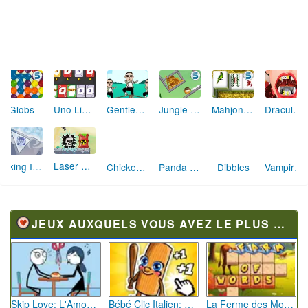
Globs
Uno Lightning
Gentleman ta ta ta
Jungle Jons
Mahjong Tower
Dracula chez le dentiste
Laser Cannon
Panda Golf
Dibbles
Viking Ice Breaker
Chicken House
Vampire Physics
JEUX AUXQUELS VOUS AVEZ LE PLUS JOUÉ
Skip Love: L'Amour en Péril
Bébé Clic Italien: La Folie des Petits Bambins
La Ferme des Mots - Cultivez votre Vocabulaire