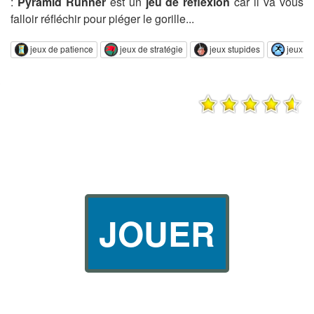
:
Pyramid Runner
est un
jeu de réflexion
car il va vous
falloir réfléchir pour piéger le gorille...
jeux de patience
jeux de stratégie
jeux stupides
jeux d
JOUER