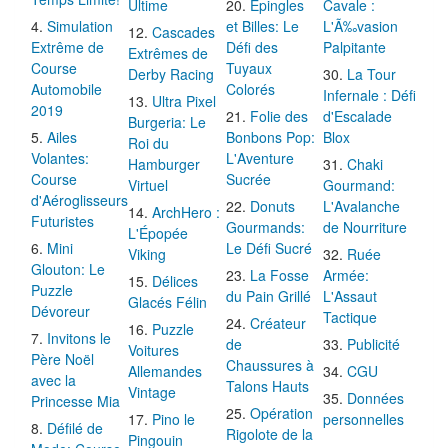
Ultime
Épingles
Cavale :
Simulation
et Billes: Le
L'Ã‰vasion
Cascades
Extrême de
Défi des
Palpitante
Extrêmes de
Course
Tuyaux
Derby Racing
La Tour
Automobile
Colorés
Infernale : Défi
Ultra Pixel
2019
Folie des
d'Escalade
Burgeria: Le
Ailes
Bonbons Pop:
Blox
Roi du
Volantes:
L'Aventure
Hamburger
Chaki
Course
Sucrée
Virtuel
Gourmand:
d'Aéroglisseurs
Donuts
L'Avalanche
ArchHero :
Futuristes
Gourmands:
de Nourriture
L'Épopée
Mini
Le Défi Sucré
Viking
Ruée
Glouton: Le
La Fosse
Armée:
Délices
Puzzle
du Pain Grillé
L'Assaut
Glacés Félin
Dévoreur
Tactique
Créateur
Puzzle
Invitons le
de
Publicité
Voitures
Père Noël
Chaussures à
Allemandes
CGU
avec la
Talons Hauts
Vintage
Données
Princesse Mia
Opération
Pino le
personnelles
Défilé de
Rigolote de la
Pingouin