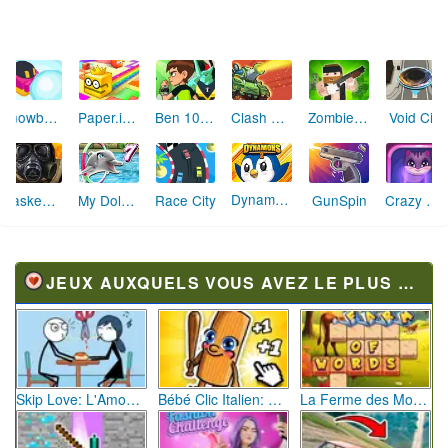
Clash of Tanks
Snowball.io
Paper.io 2
Ben 10 World Rescue
ZombieHunter.io
Void City
Dynamons 2
Masked.io
My Dolphin Show 7
Race City
GunSpin
Crazy Snake.io
JEUX AUXQUELS VOUS AVEZ LE PLUS JOUÉ
Skip Love: L'Amour en Péril
Bébé Clic Italien: La Folie des Petits Bambins
La Ferme des Mots - Cultivez votre Vocabulaire