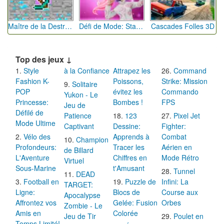
Maître de la Destruction: Fusion de Pioches
Défi de Mode: Star du Podium
Cascades Folles 3D
Top des jeux ↓
Style
à la Confiance
Attrapez les
Command
Fashion K-
Poissons,
Strike: Mission
Solitaire
POP
évitez les
Commando
Yukon - Le
Princesse:
Bombes !
FPS
Jeu de
Défilé de
Patience
123
Pixel Jet
Mode Ultime
Captivant
Dessine:
Fighter:
Vélo des
Apprends à
Combat
Champion
Profondeurs:
Tracer les
Aérien en
de Billard
L'Aventure
Chiffres en
Mode Rétro
Virtuel
Sous-Marine
t'Amusant
Tunnel
DEAD
Football en
Puzzle de
Infini: La
TARGET:
Ligne:
Blocs de
Course aux
Apocalypse
Affrontez vos
Gelée: Fusion
Orbes
Zombie - Le
Amis en
Colorée
Jeu de Tir
Poulet en
Temps Limité!