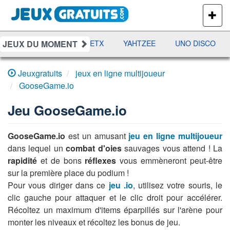
PLUS
DE
JEUX
JEUX DU MOMENT
DAMES
RAMI
JETX
YAHTZEE
UNO DISCO
Jeuxgratuits
jeux en ligne multijoueur
GooseGame.io
Jeu
GooseGame.io
GooseGame.io
est un amusant
jeu en ligne multijoueur
dans lequel un
combat d'oies
sauvages vous attend ! La
rapidité
et de bons
réflexes
vous emmèneront peut-être
sur la première place du podium !
Pour vous diriger dans ce
jeu .io
, utilisez votre souris, le
clic gauche pour attaquer et le clic droit pour accélérer.
Récoltez un maximum d'items éparpillés sur l'arène pour
monter les niveaux et récoltez les bonus de jeu.