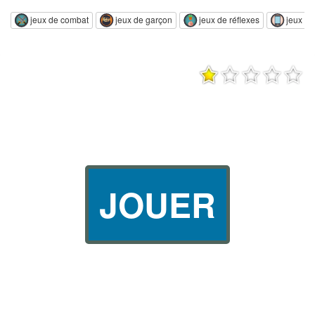
jeux de combat
jeux de garçon
jeux de réflexes
jeux m
JOUER