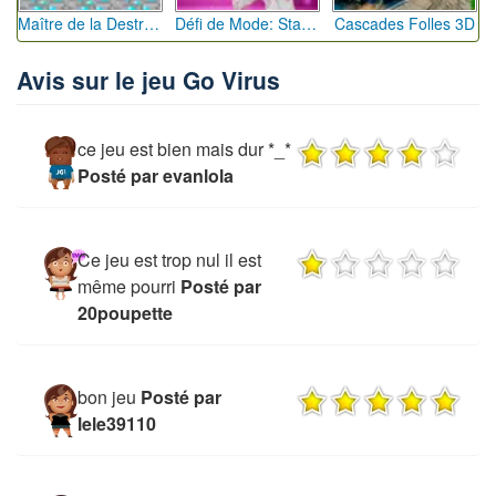
Maître de la Destruction: Fusion de Pioches
Défi de Mode: Star du Podium
Cascades Folles 3D
Avis sur le jeu Go Virus
ce jeu est bien mais dur *_*
Posté par evanlola
Ce jeu est trop nul il est
même pourri
Posté par
20poupette
bon jeu
Posté par
lele39110