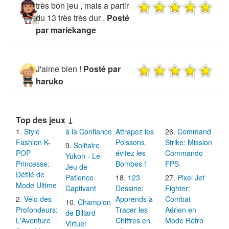
très bon jeu , mais a partir
du 13 très très dur .
Posté
par mariekange
J'aime bien !
Posté par
haruko
Top des jeux ↓
Style
à la Confiance
Attrapez les
Command
Fashion K-
Poissons,
Strike: Mission
Solitaire
POP
évitez les
Commando
Yukon - Le
Princesse:
Bombes !
FPS
Jeu de
Défilé de
Patience
123
Pixel Jet
Mode Ultime
Captivant
Dessine:
Fighter:
Vélo des
Apprends à
Combat
Champion
Profondeurs:
Tracer les
Aérien en
de Billard
L'Aventure
Chiffres en
Mode Rétro
Virtuel