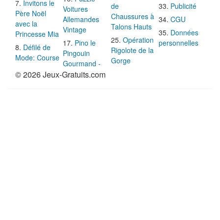
Invitons le
de
Publicité
Voitures
Père Noël
Chaussures à
Allemandes
CGU
avec la
Talons Hauts
Vintage
Données
Princesse Mia
Opération
Pino le
personnelles
Défilé de
Rigolote de la
Pingouin
Mode: Course
Gorge
Gourmand -
© 2026 Jeux-Gratuits.com