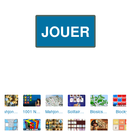
JOUER
Mahjong Alchimie
1001 Nuits
Mahjong Solitaire
Solitaire Crescent
Blosics 2 (level pack)
Blocky