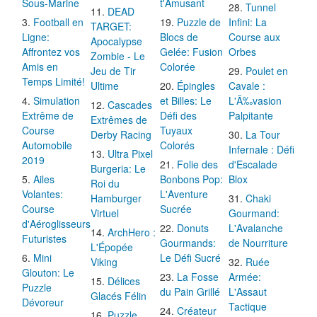
Sous-Marine
t'Amusant
Tunnel
DEAD
Football en
Puzzle de
Infini: La
TARGET:
Ligne:
Blocs de
Course aux
Apocalypse
Affrontez vos
Gelée: Fusion
Orbes
Zombie - Le
Amis en
Colorée
Jeu de Tir
Poulet en
Temps Limité!
Ultime
Épingles
Cavale :
Simulation
et Billes: Le
L'Ã‰vasion
Cascades
Extrême de
Défi des
Palpitante
Extrêmes de
Course
Tuyaux
Derby Racing
La Tour
Automobile
Colorés
Infernale : Défi
Ultra Pixel
2019
Folie des
d'Escalade
Burgeria: Le
Ailes
Bonbons Pop:
Blox
Roi du
Volantes:
L'Aventure
Hamburger
Chaki
Course
Sucrée
Virtuel
Gourmand:
d'Aéroglisseurs
Donuts
L'Avalanche
ArchHero :
Futuristes
Gourmands:
de Nourriture
L'Épopée
Mini
Le Défi Sucré
Viking
Ruée
Glouton: Le
La Fosse
Armée:
Délices
Puzzle
du Pain Grillé
L'Assaut
Glacés Félin
Dévoreur
Tactique
Créateur
Puzzle