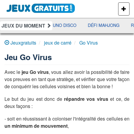
PLUS
DE
JEUX
JEUX DU MOMENT
JETX
YAHTZEE
UNO DISCO
DÉFI MAHJONG
RÉ
Jeuxgratuits
jeux de carré
Go Virus
Jeu
Go Virus
Avec le
jeu Go virus
, vous allez avoir la possibilité de faire
vos preuves en tant que stratège, et vérifier que votre façon
de conquérir les cellules voisines et bien la bonne !
Le but du jeu est donc de
répandre vos virus
et ce, de
deux façons :
- soit en réussissant à coloniser l'intégralité des cellules en
un minimum de mouvement
,