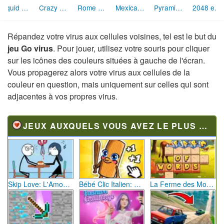
Crazy Cube
Mexican Dominos
Pyramid Solitaire Ancient Egypt
2048 en ligne
Liquid Measure
Rome Puzzle
Répandez votre virus aux cellules voisines, tel est le but du
jeu Go virus
. Pour jouer, utilisez votre souris pour cliquer
sur les icônes des couleurs situées à gauche de l'écran.
Vous propagerez alors votre virus aux cellules de la
couleur en question, mais uniquement sur celles qui sont
adjacentes à vos propres virus.
JEUX AUXQUELS VOUS AVEZ LE PLUS JOUÉ
Skip Love: L'Amour en Péril
Bébé Clic Italien: La Folie des Petits Bambins
La Ferme des Mots - Cultivez votre Vocabulaire