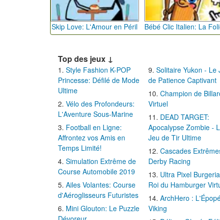
Skip Love: L'Amour en Péril
Top des jeux ↓
Style Fashion K-POP
Solitaire Yukon - Le
Princesse: Défilé de Mode
de Patience Captivant
Ultime
Champion de Billar
Vélo des Profondeurs:
Virtuel
L'Aventure Sous-Marine
DEAD TARGET:
Football en Ligne:
Apocalypse Zombie - 
Affrontez vos Amis en
Jeu de Tir Ultime
Temps Limité!
Cascades Extrême
Simulation Extrême de
Derby Racing
Course Automobile 2019
Ultra Pixel Burgeria
Ailes Volantes: Course
Roi du Hamburger Virt
d'Aéroglisseurs Futuristes
ArchHero : L'Épop
Mini Glouton: Le Puzzle
Viking
Dévoreur