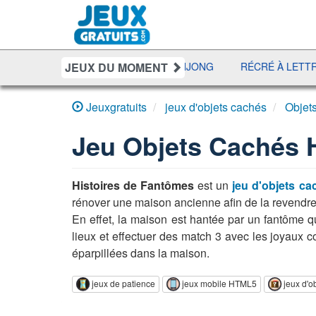
JEUX DU MOMENT
UNO DISCO
DÉFI MAHJONG
RÉCRÉ À LETTRES
BU
Jeuxgratuits
jeux d'objets cachés
Objet
Jeu
Objets Cachés 
Histoires de Fantômes
est un
jeu d'objets ca
rénover une maison ancienne afin de la revendre
En effet, la maison est hantée par un fantôme qu
lieux et effectuer des match 3 avec les joyaux c
éparpillées dans la maison.
jeux de patience
jeux mobile HTML5
jeux d'o