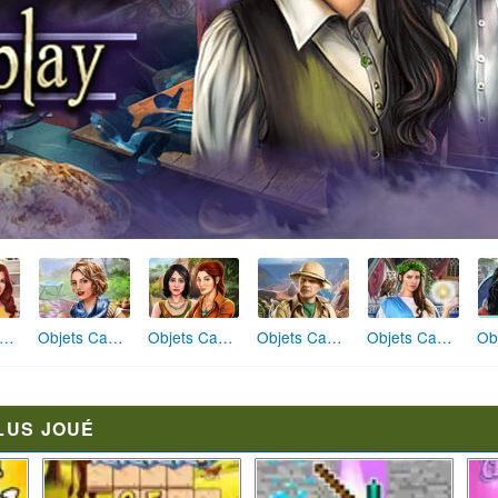
jets Cachés Maison Hantée
Objets Cachés Après la Tempête
Objets Cachés Le Fantôme du Restaurant
Objets Cachés Les Secrets du Manoir
Objets Cachés Murmure de la Terre
LUS JOUÉ