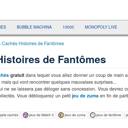
BBLE MACHINA
10000
MONOPOLY LIVE
PRÉSIDENT
s Cachés Histoires de Fantômes
Histoires de Fantômes
chés
gratuit
dans lequel vous allez donner un coup de main aux
 mais qui vont rencontrer quelques mauvaises surprises...
i ne se laissera pas déloger sans concession. Vous devrez collec
ollectés. Vous débloquerez un petit
jeu de zuma
en fin de part
bjets cachés
jeux de Match 3
jeux de zuma
jeux de fantôme
j