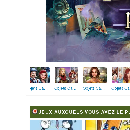
Objets Cachés Recommencer
Objets Cachés La Chambre de Magie
Objets Cachés La Cabane Perdue
Ob
JEUX AUXQUELS VOUS AVEZ LE P