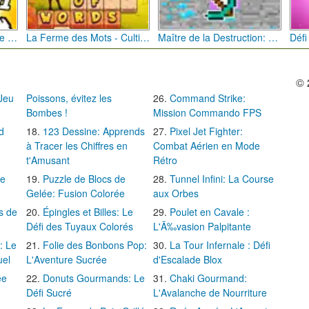
Bébé Clic Italien: La Folie des Petits Bambins
La Ferme des Mots - Cultivez votre Vocabulaire
Maître de la Destruction: Fusion de Pioches
© 
 Jeu
Poissons, évitez les
Command Strike:
Bombes !
Mission Commando FPS
d
123 Dessine: Apprends
Pixel Jet Fighter:
à Tracer les Chiffres en
Combat Aérien en Mode
t'Amusant
Rétro
Le
Puzzle de Blocs de
Tunnel Infini: La Course
Gelée: Fusion Colorée
aux Orbes
s de
Épingles et Billes: Le
Poulet en Cavale :
Défi des Tuyaux Colorés
L'Ã‰vasion Palpitante
: Le
Folie des Bonbons Pop:
La Tour Infernale : Défi
uel
L'Aventure Sucrée
d'Escalade Blox
ée
Donuts Gourmands: Le
Chaki Gourmand:
Défi Sucré
L'Avalanche de Nourriture