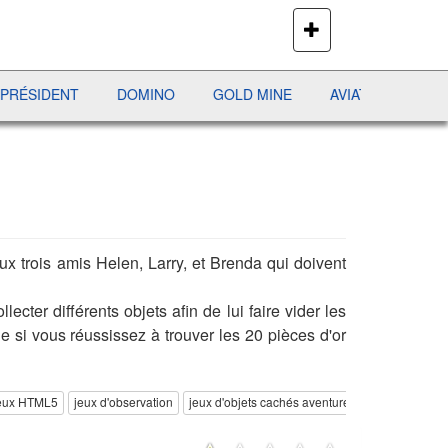
PLUS
DE
JEUX
DOMINO
GOLD MINE
AVIATOR
JEWEL PURSUI
 trois amis Helen, Larry, et Brenda qui doivent
ter différents objets afin de lui faire vider les
ie si vous réussissez à trouver les 20 pièces d'or
eux HTML5
jeux d'observation
jeux d'objets cachés aventure
jeux d'objets 