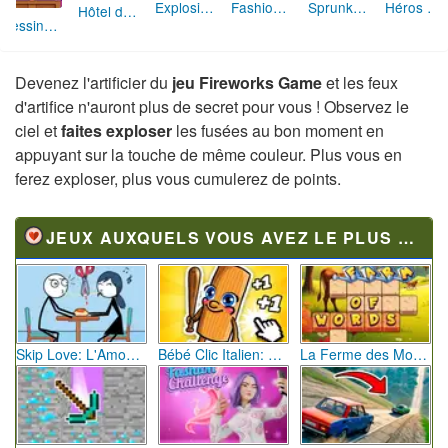
Explosion de Blocs de Sable
Fashion Rebelle: Style Grunge Chic
Hôtel des Animaux de Rêve
Sprunki Monster: Rythmes Musicaux Monstres
Héros des Terres Hostiles
Dessine et Écrase : Le Jeu des Monstres
Devenez l'artificier du
jeu Fireworks Game
et les feux
d'artifice n'auront plus de secret pour vous ! Observez le
ciel et
faites exploser
les fusées au bon moment en
appuyant sur la touche de même couleur. Plus vous en
ferez exploser, plus vous cumulerez de points.
JEUX AUXQUELS VOUS AVEZ LE PLUS JOUÉ
Skip Love: L'Amour en Péril
Bébé Clic Italien: La Folie des Petits Bambins
La Ferme des Mots - Cultivez votre Vocabulaire