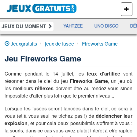
PLUS
DE
JEUX
JEUX DU MOMENT
ES
RAMI
JETX
YAHTZEE
UNO DISCO
DÉF
Jeuxgratuits
jeux de fusée
Fireworks Game
Jeu
Fireworks Game
Comme pendant le 14 juillet, les
feux d'artifice
vont
résonner dans le ciel du jeu
Fireworks Game
, un jeu où
les meilleurs
réflexes
doivent être au rendez-vous sinon
impossible d'aller plus loin que le premier niveau...
Lorsque les fusées seront lancées dans le ciel, ce sera à
vous (et à vous seul ne trichez pas !) de
déclencher leur
explosion
, et pour cela deux possibilités s'offrent à vous :
la souris, dans ce cas vous avez plutôt intérêt à être rapide