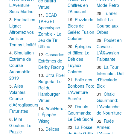
de Billard
L'Aventure
Chiffres en
Mode Rétro
Virtuel
Sous-Marine
t'Amusant
Tunnel
DEAD
Football en
Puzzle de
Infini: La
TARGET:
Ligne:
Blocs de
Course aux
Apocalypse
Affrontez vos
Gelée: Fusion
Orbes
Zombie - Le
Amis en
Colorée
Jeu de Tir
Poulet en
Temps Limité!
Ultime
Épingles
Cavale :
Simulation
et Billes: Le
L'Ã‰vasion
Cascades
Extrême de
Défi des
Palpitante
Extrêmes de
Course
Tuyaux
Derby Racing
La Tour
Automobile
Colorés
Infernale : Défi
Ultra Pixel
2019
Folie des
d'Escalade
Burgeria: Le
Ailes
Bonbons Pop:
Blox
Roi du
Volantes:
L'Aventure
Hamburger
Chaki
Course
Sucrée
Virtuel
Gourmand:
d'Aéroglisseurs
Donuts
L'Avalanche
ArchHero :
Futuristes
Gourmands:
de Nourriture
L'Épopée
Mini
Le Défi Sucré
Viking
Ruée
Glouton: Le
La Fosse
Armée:
Délices
Puzzle
du Pain Grillé
L'Assaut