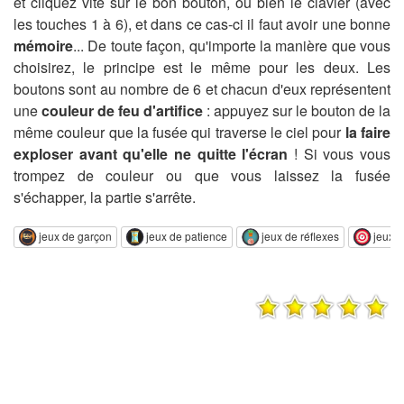
et cliquez vite sur le bon bouton, ou bien le clavier (avec
les touches 1 à 6), et dans ce cas-ci il faut avoir une bonne
mémoire
... De toute façon, qu'importe la manière que vous
choisirez, le principe est le même pour les deux. Les
boutons sont au nombre de 6 et chacun d'eux représentent
une
couleur de feu d'artifice
: appuyez sur le bouton de la
même couleur que la fusée qui traverse le ciel pour
la faire
exploser avant qu'elle ne quitte l'écran
! Si vous vous
trompez de couleur ou que vous laissez la fusée
s'échapper, la partie s'arrête.
jeux de garçon
jeux de patience
jeux de réflexes
jeux de