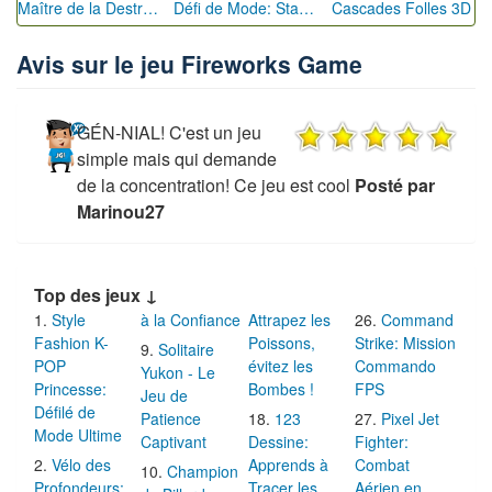
Maître de la Destruction: Fusion de Pioches
Défi de Mode: Star du Podium
Cascades Folles 3D
Avis sur le jeu Fireworks Game
GÉN-NIAL! C'est un jeu
simple mais qui demande
de la concentration! Ce jeu est cool
Posté par
Marinou27
Top des jeux ↓
Style
à la Confiance
Attrapez les
Command
Fashion K-
Poissons,
Strike: Mission
Solitaire
POP
évitez les
Commando
Yukon - Le
Princesse:
Bombes !
FPS
Jeu de
Défilé de
Patience
123
Pixel Jet
Mode Ultime
Captivant
Dessine:
Fighter:
Vélo des
Apprends à
Combat
Champion
Profondeurs:
Tracer les
Aérien en