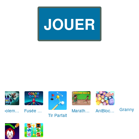
JOUER
Aboiement Stellaire : Aventure Canine
Fusée Chromatique: La Course des Couleurs
Marathon Champion io
AniBlocos: Connecte les Animaux Mignons!
Granny Revient 3D : Destin Maléfique
Tir Parfait