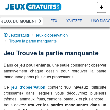
PLUS
DE
JEUX
JEUX DU MOMENT
DAMES
RAMI
JETX
YAHTZEE
UNO DISCO
Jeuxgratuits
jeux d'observation
Trouve la partie manquante
Jeu
Trouve la partie manquante
Dans ce
jeu pour enfants
, une seule consigner : observer
attentivement chaque dessin pour retrouver la partie
manquante parmi plusieurs propositions.
Ce
jeu d'observation
contient
100 niveaux
(difficulté
croissante) dans lesquels vous découvrirez plusieurs
thèmes : animaux, fruits, camions, bateaux et plus encore...
Vous devrez
trouver les parties manquantes dans un