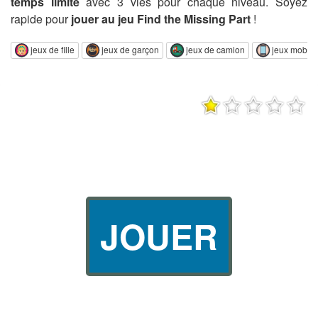
temps limité
avec 3 vies pour chaque niveau. Soyez
rapide pour
jouer au jeu Find the Missing Part
!
jeux de fille
jeux de garçon
jeux de camion
jeux mobil
JOUER