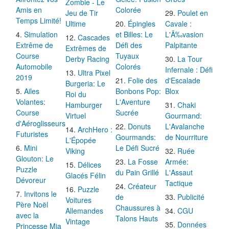
Zombie - Le
Amis en
Colorée
Jeu de Tir
Poulet en
Temps Limité!
Ultime
Épingles
Cavale :
Simulation
et Billes: Le
L'Ã‰vasion
Cascades
Extrême de
Défi des
Palpitante
Extrêmes de
Course
Tuyaux
Derby Racing
La Tour
Automobile
Colorés
Infernale : Défi
Ultra Pixel
2019
Folie des
d'Escalade
Burgeria: Le
Ailes
Bonbons Pop:
Blox
Roi du
Volantes:
L'Aventure
Hamburger
Chaki
Course
Sucrée
Virtuel
Gourmand:
d'Aéroglisseurs
Donuts
L'Avalanche
ArchHero :
Futuristes
Gourmands:
de Nourriture
L'Épopée
Mini
Le Défi Sucré
Viking
Ruée
Glouton: Le
La Fosse
Armée:
Délices
Puzzle
du Pain Grillé
L'Assaut
Glacés Félin
Dévoreur
Tactique
Créateur
Puzzle
Invitons le
de
Publicité
Voitures
Père Noël
Chaussures à
Allemandes
CGU
avec la
Talons Hauts
Vintage
Données
Princesse Mia