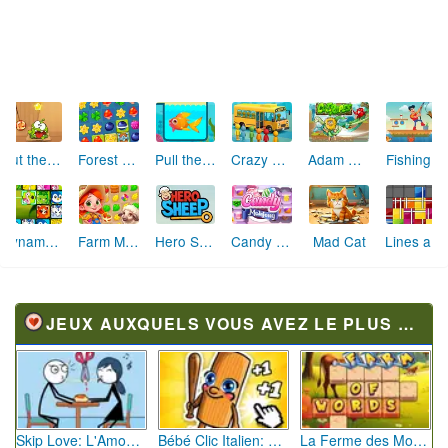
Cut the Rope
Forest Match
Pull the Pin : Sauve le Poisson
Crazy Bus Station
Fishing.io
Adam and Eve Cut the ropes
Dynamons Connect
Farm Match Seasons 2
Hero Sheep
Candy Mahjong 4
Mad Cat
Lines and Blocks
JEUX AUXQUELS VOUS AVEZ LE PLUS JOUÉ
Skip Love: L'Amour en Péril
Bébé Clic Italien: La Folie des Petits Bambins
La Ferme des Mots - Cultivez votre Vocabulaire