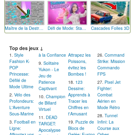
Maître de la Destruction: Fusion de Pioches
Défi de Mode: Star du Podium
Cascades Folles 3D
Top des jeux ↓
Style
à la Confiance
Attrapez les
Command
Fashion K-
Poissons,
Strike: Mission
Solitaire
POP
évitez les
Commando
Yukon - Le
Princesse:
Bombes !
FPS
Jeu de
Défilé de
Patience
123
Pixel Jet
Mode Ultime
Captivant
Dessine:
Fighter:
Vélo des
Apprends à
Combat
Champion
Profondeurs:
Tracer les
Aérien en
de Billard
L'Aventure
Chiffres en
Mode Rétro
Virtuel
Sous-Marine
t'Amusant
Tunnel
DEAD
Football en
Puzzle de
Infini: La
TARGET:
Ligne:
Blocs de
Course aux
Apocalypse
Affrontez vos
Gelée: Fusion
Orbes