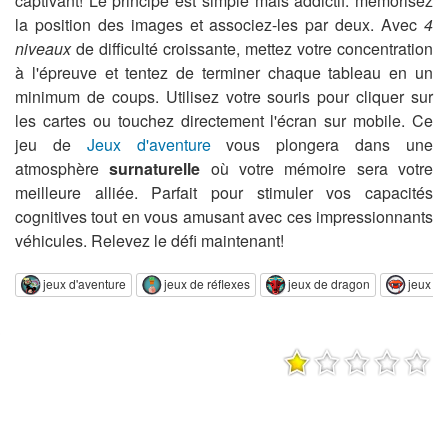
captivant! Le principe est simple mais addictif: mémorisez
la position des images et associez-les par deux. Avec
4
niveaux
de difficulté croissante, mettez votre concentration
à l'épreuve et tentez de terminer chaque tableau en un
minimum de coups. Utilisez votre souris pour cliquer sur
les cartes ou touchez directement l'écran sur mobile. Ce
jeu de
Jeux d'aventure
vous plongera dans une
atmosphère
surnaturelle
où votre mémoire sera votre
meilleure alliée. Parfait pour stimuler vos capacités
cognitives tout en vous amusant avec ces impressionnants
véhicules. Relevez le défi maintenant!
jeux d'aventure
jeux de réflexes
jeux de dragon
jeux d