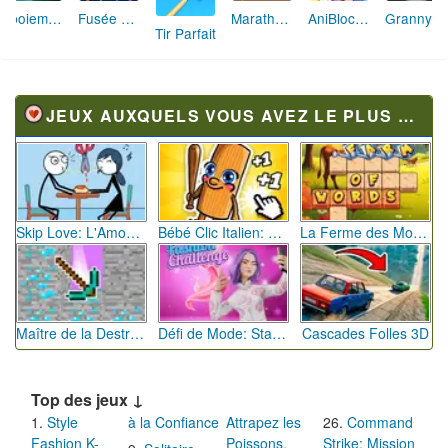
Aboiement Stellaire : Aventure Canine
Fusée Chromatique: La Course des Couleurs
Marathon Champion io
AniBlocos: Connecte les Animaux Mignons!
Granny Revient 3D : Destin Maléfique
Tir Parfait
JEUX AUXQUELS VOUS AVEZ LE PLUS JOUÉ
Skip Love: L'Amour en Péril
Bébé Clic Italien: La Folie des Petits Bambins
La Ferme des Mots - Cultivez votre Vocabulaire
Maître de la Destruction: Fusion de Pioches
Défi de Mode: Star du Podium
Cascades Folles 3D
Top des jeux ↓
Style
à la Confiance
Attrapez les
Command
Fashion K-
Poissons,
Strike: Mission