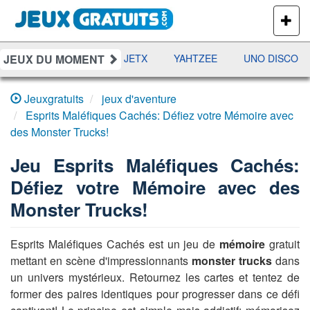
PLUS
DE
JEUX
JEUX DU MOMENT
DAMES
RAMI
JETX
YAHTZEE
UNO DISCO
Jeuxgratuits
jeux d'aventure
Esprits Maléfiques Cachés: Défiez votre Mémoire avec
des Monster Trucks!
Jeu
Esprits Maléfiques Cachés:
Défiez votre Mémoire avec des
Monster Trucks!
Esprits Maléfiques Cachés est un jeu de
mémoire
gratuit
mettant en scène d'impressionnants
monster trucks
dans
un univers mystérieux. Retournez les cartes et tentez de
former des paires identiques pour progresser dans ce défi