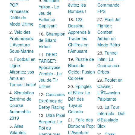
Solitaire
POP
évitez les
Commando
Yukon - Le
Princesse:
Bombes !
FPS
Jeu de
Défilé de
Patience
123
Pixel Jet
Mode Ultime
Captivant
Dessine:
Fighter:
Vélo des
Apprends à
Combat
Champion
Profondeurs:
Tracer les
Aérien en
de Billard
L'Aventure
Chiffres en
Mode Rétro
Virtuel
Sous-Marine
t'Amusant
Tunnel
DEAD
Football en
Puzzle de
Infini: La
TARGET:
Ligne:
Blocs de
Course aux
Apocalypse
Affrontez vos
Gelée: Fusion
Orbes
Zombie - Le
Amis en
Colorée
Jeu de Tir
Poulet en
Temps Limité!
Ultime
Épingles
Cavale :
Simulation
et Billes: Le
L'Ã‰vasion
Cascades
Extrême de
Défi des
Palpitante
Extrêmes de
Course
Tuyaux
Derby Racing
La Tour
Automobile
Colorés
Infernale : Défi
Ultra Pixel
2019
Folie des
d'Escalade
Burgeria: Le
Ailes
Bonbons Pop:
Blox
Roi du
Volantes:
L'Aventure
Hamburger
Chaki