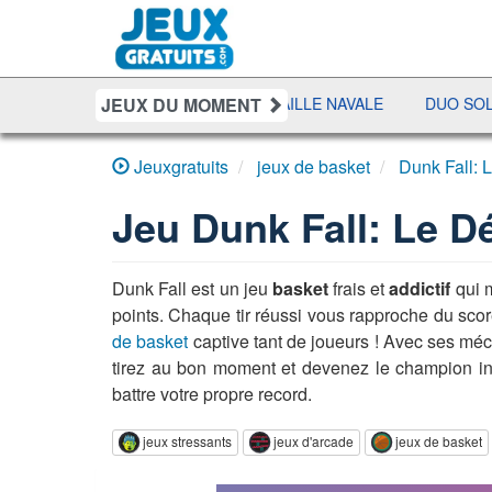
JEUX DU MOMENT
SHERIFF POKER
BATAILLE NAVALE
DUO SOLITAIRE
Jeuxgratuits
jeux de basket
Dunk Fall: L
Jeu
Dunk Fall: Le Dé
Dunk Fall est un jeu
basket
frais et
addictif
qui m
points. Chaque tir réussi vous rapproche du scor
de basket
captive tant de joueurs ! Avec ses méc
tirez au bon moment et devenez le champion i
battre votre propre record.
jeux stressants
jeux d'arcade
jeux de basket