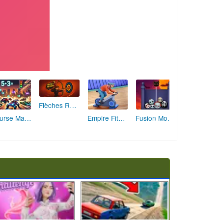
Flèches Rusées 2 : Visez Juste et Défiez la Rotation!
Course Mathématique: La Vitesse par les Chiffres
Empire Fitness - Simulateur de Salle de Sport
Fusion Monstrueuse d'Halloween