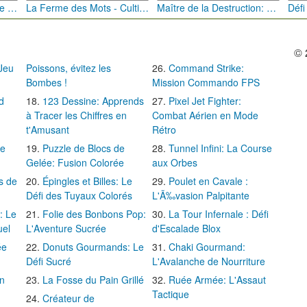
Bébé Clic Italien: La Folie des Petits Bambins
La Ferme des Mots - Cultivez votre Vocabulaire
Maître de la Destruction: Fusion de Pioches
© 
 Jeu
Poissons, évitez les
Command Strike:
Bombes !
Mission Commando FPS
d
123 Dessine: Apprends
Pixel Jet Fighter:
à Tracer les Chiffres en
Combat Aérien en Mode
t'Amusant
Rétro
Le
Puzzle de Blocs de
Tunnel Infini: La Course
Gelée: Fusion Colorée
aux Orbes
s de
Épingles et Billes: Le
Poulet en Cavale :
Défi des Tuyaux Colorés
L'Ã‰vasion Palpitante
: Le
Folie des Bonbons Pop:
La Tour Infernale : Défi
uel
L'Aventure Sucrée
d'Escalade Blox
ée
Donuts Gourmands: Le
Chaki Gourmand:
Défi Sucré
L'Avalanche de Nourriture
in
La Fosse du Pain Grillé
Ruée Armée: L'Assaut
Tactique
Créateur de