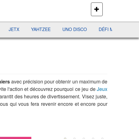
PLUS
DE
JEUX
TX
YAHTZEE
UNO DISCO
DÉFI MAHJONG
RÉCR
iers
avec précision pour obtenir un maximum de
vite l'action et découvrez pourquoi ce jeu de
Jeux
rantit des heures de divertissement. Visez juste,
ous qui vous fera revenir encore et encore pour