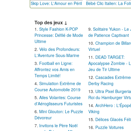
Skip Love: L'Amour en Péril
Top des jeux ↓
Style Fashion K-POP
Solitaire Yukon - Le
Princesse: Défilé de Mode
de Patience Captivant
Ultime
Champion de Billar
Vélo des Profondeurs:
Virtuel
L'Aventure Sous-Marine
DEAD TARGET:
Football en Ligne:
Apocalypse Zombie - 
Affrontez vos Amis en
Jeu de Tir Ultime
Temps Limité!
Cascades Extrême
Simulation Extrême de
Derby Racing
Course Automobile 2019
Ultra Pixel Burgeria
Ailes Volantes: Course
Roi du Hamburger Virt
d'Aéroglisseurs Futuristes
ArchHero : L'Épop
Mini Glouton: Le Puzzle
Viking
Dévoreur
Délices Glacés Fél
Invitons le Père Noël
Puzzle Voitures