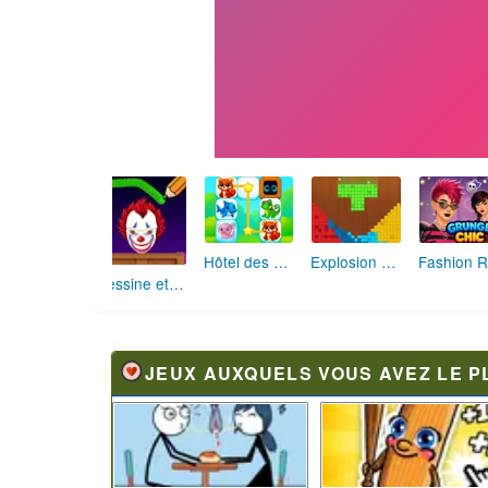
Hôtel des Animaux de Rêve
Explosion de Blocs de Sable
Dessine et Écrase : Le Jeu des Monstres
JEUX AUXQUELS VOUS AVEZ LE P