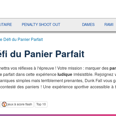
PENALTY SHOOT OUT
DAMES
RAMI
JE
e Défi du Panier Parfait
fi du Panier Parfait
ettra vos réflexes à l'épreuve ! Votre mission : marquer des
pan
e parfait dans cette expérience
ludique
irrésistible. Rejoignez 
aniques simples mais terriblement prenantes, Dunk Fall vous ga
ncontesté des paniers ! Une expérience
sportive
accessible à t
jeux à score flash
Top 10