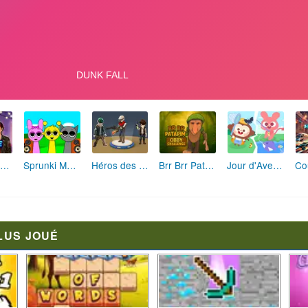
Fashion Rebelle: Style Grunge Chic
Sprunki Monster: Rythmes Musicaux Monstres
Héros des Terres Hostiles
Brr Brr Patapim: Le Défi Parkour Délirant
Jour d'Aventure: Puzzles en Plein Air
LUS JOUÉ