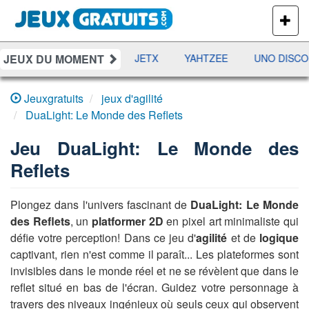
PLUS
DE
JEUX
JEUX DU MOMENT
DAMES
RAMI
JETX
YAHTZEE
UNO DISCO
Jeuxgratuits
jeux d'agilité
DuaLight: Le Monde des Reflets
Jeu
DuaLight: Le Monde des
Reflets
Plongez dans l'univers fascinant de
DuaLight: Le Monde
des Reflets
, un
platformer 2D
en pixel art minimaliste qui
défie votre perception! Dans ce jeu d'
agilité
et de
logique
captivant, rien n'est comme il paraît... Les plateformes sont
invisibles dans le monde réel et ne se révèlent que dans le
reflet situé en bas de l'écran. Guidez votre personnage à
travers des niveaux ingénieux où seuls ceux qui observent