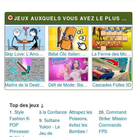
JEUX AUXQUELS VOUS AVEZ LE PLUS JOUÉ
Skip Love: L'Amour en Péril
Bébé Clic Italien: La Folie des Petits Bambins
La Ferme des Mots - Cultivez votre Vocabulaire
Maître de la Destruction: Fusion de Pioches
Défi de Mode: Star du Podium
Cascades Folles 3D
Top des jeux ↓
Style
à la Confiance
Attrapez les
Command
Fashion K-
Poissons,
Strike: Mission
Solitaire
POP
évitez les
Commando
Yukon - Le
Princesse:
Bombes !
FPS
Jeu de