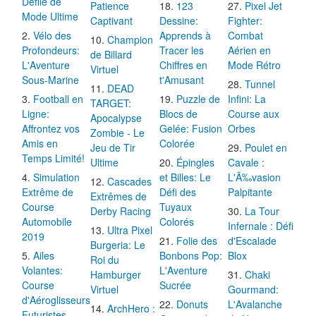
Défilé de
Patience
123
Pixel Jet
Mode Ultime
Captivant
Dessine:
Fighter:
Vélo des
Apprends à
Combat
Champion
Profondeurs:
Tracer les
Aérien en
de Billard
L'Aventure
Chiffres en
Mode Rétro
Virtuel
Sous-Marine
t'Amusant
Tunnel
DEAD
Football en
Puzzle de
Infini: La
TARGET:
Ligne:
Blocs de
Course aux
Apocalypse
Affrontez vos
Gelée: Fusion
Orbes
Zombie - Le
Amis en
Colorée
Jeu de Tir
Poulet en
Temps Limité!
Ultime
Épingles
Cavale :
Simulation
et Billes: Le
L'Ã‰vasion
Cascades
Extrême de
Défi des
Palpitante
Extrêmes de
Course
Tuyaux
Derby Racing
La Tour
Automobile
Colorés
Infernale : Défi
Ultra Pixel
2019
Folie des
d'Escalade
Burgeria: Le
Ailes
Bonbons Pop:
Blox
Roi du
Volantes:
L'Aventure
Hamburger
Chaki
Course
Sucrée
Virtuel
Gourmand:
d'Aéroglisseurs
Donuts
L'Avalanche
ArchHero :
Futuristes