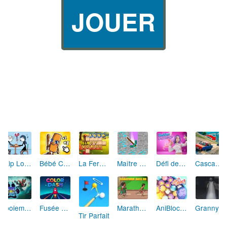
JOUER
Skip Love: L'Amour en Péril
Bébé Clic Italien: La Folie des Petits Bambins
La Ferme des Mots - Cultivez votre Vocabulaire
Maître de la Destruction: Fusion de Pioches
Défi de Mode: Star du Podium
Cascades Folles 3D
Aboiement Stellaire : Aventure Canine
Fusée Chromatique: La Course des Couleurs
Marathon Champion io
AniBlocos: Connecte les Animaux Mignons!
Granny Revient 3D : Destin Maléfique
Tir Parfait