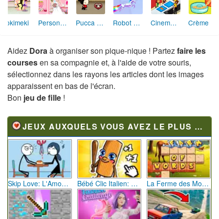
Tokimeki
Personal Shopper
Pucca Poursuite
Robot Unicorn Attack
Cinema Panic
Crème Caramel
Aidez
Dora
à organiser son pique-nique ! Partez
faire les
courses
en sa compagnie et, à l'aide de votre souris,
sélectionnez dans les rayons les articles dont les images
apparaissent en bas de l'écran.
Bon
jeu de fille
!
JEUX AUXQUELS VOUS AVEZ LE PLUS JOUÉ
Skip Love: L'Amour en Péril
Bébé Clic Italien: La Folie des Petits Bambins
La Ferme des Mots - Cultivez votre Vocabulaire