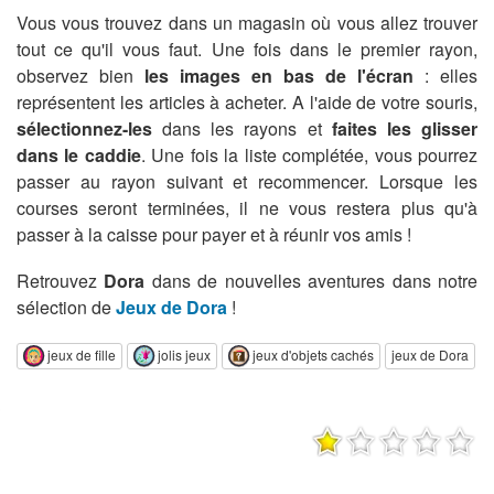
Vous vous trouvez dans un magasin où vous allez trouver
tout ce qu'il vous faut. Une fois dans le premier rayon,
observez bien
les images en bas de l'écran
: elles
représentent les articles à acheter. A l'aide de votre souris,
sélectionnez-les
dans les rayons et
faites les glisser
dans le caddie
. Une fois la liste complétée, vous pourrez
passer au rayon suivant et recommencer. Lorsque les
courses seront terminées, il ne vous restera plus qu'à
passer à la caisse pour payer et à réunir vos amis !
Retrouvez
Dora
dans de nouvelles aventures dans notre
sélection de
Jeux de Dora
!
jeux de fille
jolis jeux
jeux d'objets cachés
jeux de Dora
j