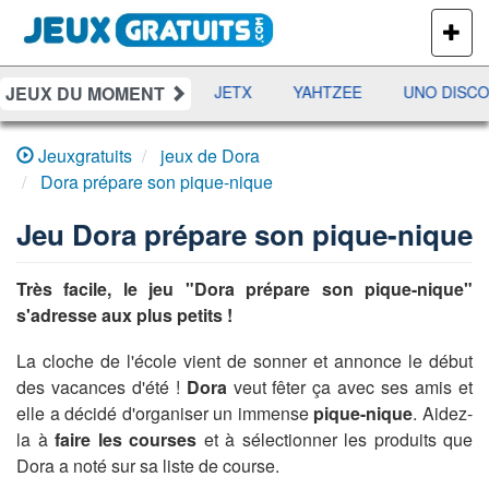
PLUS
DE
JEUX
JEUX DU MOMENT
DAMES
RAMI
JETX
YAHTZEE
UNO DISCO
Jeuxgratuits
jeux de Dora
Dora prépare son pique-nique
Jeu
Dora prépare son pique-nique
Très facile, le jeu "Dora prépare son pique-nique"
s'adresse aux plus petits !
La cloche de l'école vient de sonner et annonce le début
des vacances d'été !
Dora
veut fêter ça avec ses amis et
elle a décidé d'organiser un immense
pique-nique
. Aidez-
la à
faire les courses
et à sélectionner les produits que
Dora a noté sur sa liste de course.