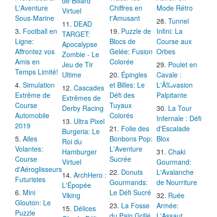
de Billard
L'Aventure
Chiffres en
Mode Rétro
Virtuel
Sous-Marine
t'Amusant
Tunnel
DEAD
Football en
Puzzle de
Infini: La
TARGET:
Ligne:
Blocs de
Course aux
Apocalypse
Affrontez vos
Gelée: Fusion
Orbes
Zombie - Le
Amis en
Colorée
Jeu de Tir
Poulet en
Temps Limité!
Ultime
Épingles
Cavale :
Simulation
et Billes: Le
L'Ã‰vasion
Cascades
Extrême de
Défi des
Palpitante
Extrêmes de
Course
Tuyaux
Derby Racing
La Tour
Automobile
Colorés
Infernale : Défi
Ultra Pixel
2019
Folie des
d'Escalade
Burgeria: Le
Ailes
Bonbons Pop:
Blox
Roi du
Volantes:
L'Aventure
Hamburger
Chaki
Course
Sucrée
Virtuel
Gourmand:
d'Aéroglisseurs
Donuts
L'Avalanche
ArchHero :
Futuristes
Gourmands:
de Nourriture
L'Épopée
Mini
Le Défi Sucré
Viking
Ruée
Glouton: Le
La Fosse
Armée:
Délices
Puzzle
du Pain Grillé
L'Assaut