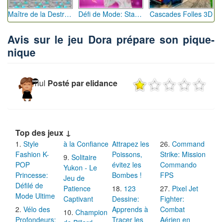
Maître de la Destruction: Fusion de Pioches
Défi de Mode: Star du Podium
Cascades Folles 3D
Avis sur le jeu Dora prépare son pique-
nique
nul
Posté par elidance
Top des jeux ↓
Style
à la Confiance
Attrapez les
Command
Fashion K-
Poissons,
Strike: Mission
Solitaire
POP
évitez les
Commando
Yukon - Le
Princesse:
Bombes !
FPS
Jeu de
Défilé de
Patience
123
Pixel Jet
Mode Ultime
Captivant
Dessine:
Fighter:
Vélo des
Apprends à
Combat
Champion
Profondeurs:
Tracer les
Aérien en