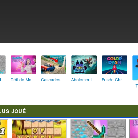
Maître de la Destruction: Fusion de Pioches
Défi de Mode: Star du Podium
Cascades Folles 3D
Aboiement Stellaire : Aventure Canine
Fusée Chromatique: La Course des Couleurs
T
LUS JOUÉ