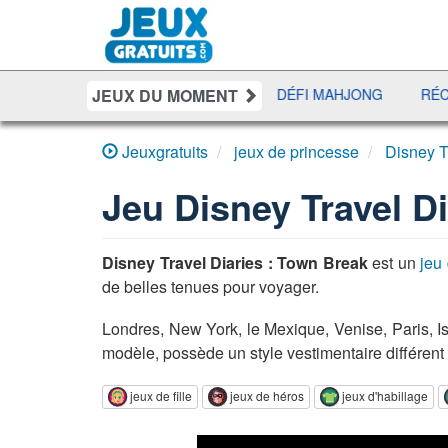
JEUX DU MOMENT
YAHTZEE
UNO DISCO
DÉFI MAHJONG
RÉCRÉ À 
Jeuxgratuits
jeux de princesse
Disney T
Jeu
Disney Travel D
Disney Travel Diaries : Town Break
est un
jeu 
de belles tenues pour voyager.
Londres, New York, le Mexique, Venise, Paris, Is
modèle, possède un style vestimentaire différent 
jeux de fille
jeux de héros
jeux d'habillage