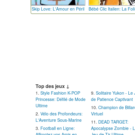
Skip Love: L'Amour en Péril
Top des jeux ↓
Style Fashion K-POP
Solitaire Yukon - Le
Princesse: Défilé de Mode
de Patience Captivant
Ultime
Champion de Billar
Vélo des Profondeurs:
Virtuel
L'Aventure Sous-Marine
DEAD TARGET:
Football en Ligne:
Apocalypse Zombie - 
Affrontez vos Amis en
Jeu de Tir Ultime