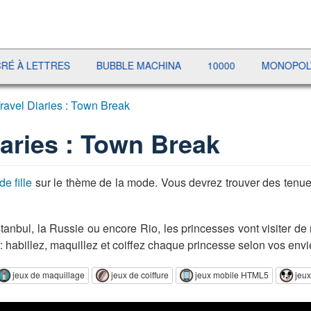
LETTRES
BUBBLE MACHINA
10000
MONOPOLY LIVE
ravel Diaries : Town Break
iaries : Town Break
de fille
sur le thème de la mode. Vous devrez trouver des tenu
tanbul, la Russie ou encore Rio, les princesses vont visiter d
: habillez, maquillez et coiffez chaque princesse selon vos envi
jeux de maquillage
jeux de coiffure
jeux mobile HTML5
jeu