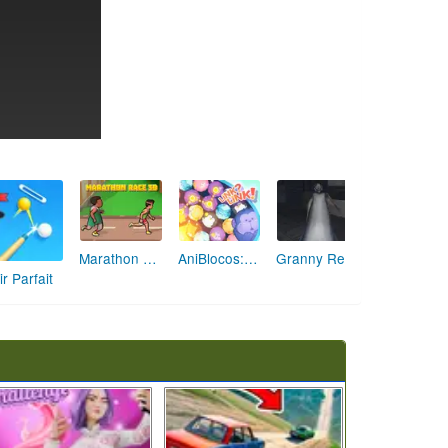
Marathon Champion io
AniBlocos: Connecte les Animaux Mignons!
Granny Revient 3D : Destin Maléfique
ir Parfait