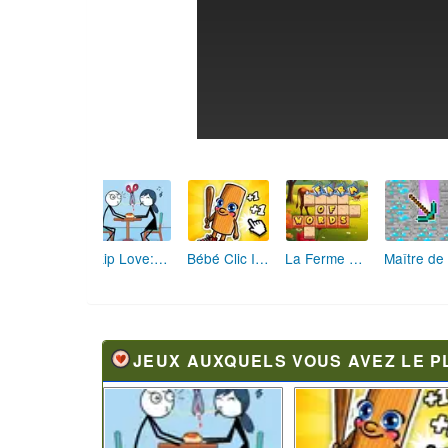
Skip Love: L'Amour en Péril
Bébé Clic Italien: La Folie des Petits Bambins
La Ferme des Mots - Cultivez votre Vocabulaire
JEUX AUXQUELS VOUS AVEZ LE P