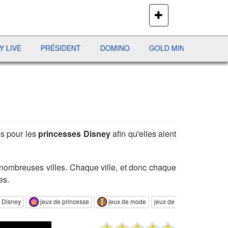
PLUS
DE
JEUX
PRÉSIDENT
DOMINO
GOLD MINE
AVIATOR
es pour les
princesses Disney
afin qu'elles aient
e nombreuses villes. Chaque ville, et donc chaque
es.
x Disney
jeux de princesse
jeux de mode
jeux de fille de styliste
j