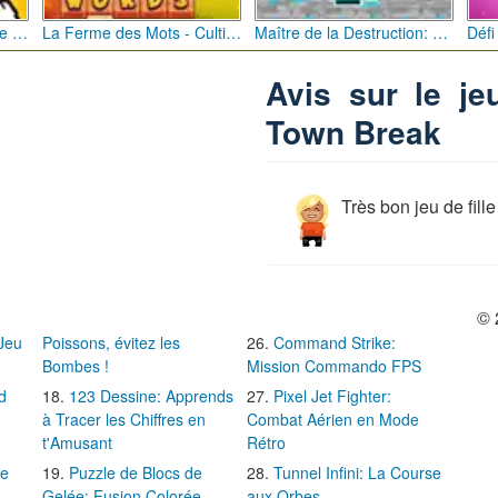
Bébé Clic Italien: La Folie des Petits Bambins
La Ferme des Mots - Cultivez votre Vocabulaire
Maître de la Destruction: Fusion de Pioches
Avis sur le je
Town Break
Très bon jeu de fille
© 
 Jeu
Poissons, évitez les
Command Strike:
Bombes !
Mission Commando FPS
d
123 Dessine: Apprends
Pixel Jet Fighter:
à Tracer les Chiffres en
Combat Aérien en Mode
t'Amusant
Rétro
Le
Puzzle de Blocs de
Tunnel Infini: La Course
Gelée: Fusion Colorée
aux Orbes