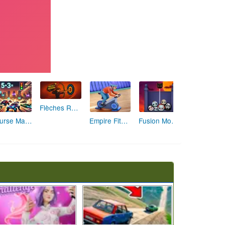
Flèches Rusées 2 : Visez Juste et Défiez la Rotation!
Course Mathématique: La Vitesse par les Chiffres
Empire Fitness - Simulateur de Salle de Sport
Fusion Monstrueuse d'Halloween