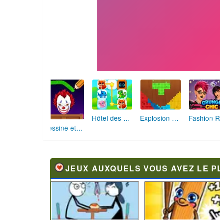
Hôtel des Animaux de Rêve
Explosion de Blocs de Sable
Dessine et Écrase : Le Jeu des Monstres
JEUX AUXQUELS VOUS AVEZ LE P