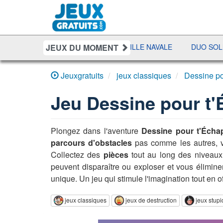
JEUX DU MOMENT
SHERIFF POKER
BATAILLE NAVALE
DUO SOLITAIRE
Jeuxgratuits
jeux classiques
Dessine p
Jeu
Dessine pour t
Plongez dans l'aventure
Dessine pour t'Écha
parcours d'obstacles
pas comme les autres, vo
Collectez des
pièces
tout au long des niveaux
peuvent disparaître ou exploser et vous élimine
unique. Un jeu qui stimule l'imagination tout en o
jeux classiques
jeux de destruction
jeux stup