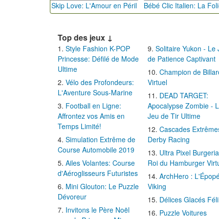
Skip Love: L'Amour en Péril
Top des jeux ↓
Style Fashion K-POP
Solitaire Yukon - Le
Princesse: Défilé de Mode
de Patience Captivant
Ultime
Champion de Billar
Vélo des Profondeurs:
Virtuel
L'Aventure Sous-Marine
DEAD TARGET:
Football en Ligne:
Apocalypse Zombie - 
Affrontez vos Amis en
Jeu de Tir Ultime
Temps Limité!
Cascades Extrême
Simulation Extrême de
Derby Racing
Course Automobile 2019
Ultra Pixel Burgeria
Ailes Volantes: Course
Roi du Hamburger Virt
d'Aéroglisseurs Futuristes
ArchHero : L'Épop
Mini Glouton: Le Puzzle
Viking
Dévoreur
Délices Glacés Fél
Invitons le Père Noël
Puzzle Voitures