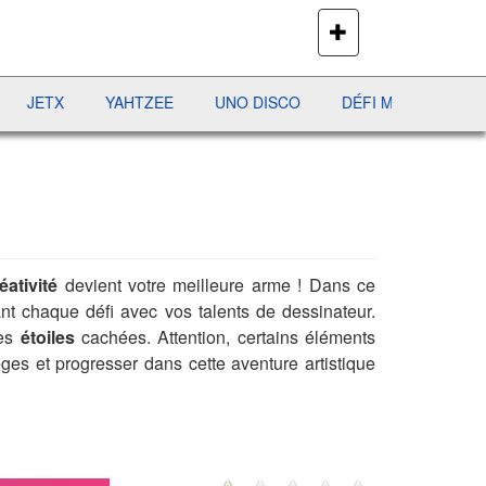
PLUS
DE
JEUX
X
YAHTZEE
UNO DISCO
DÉFI MAHJONG
RÉCR
éativité
devient votre meilleure arme ! Dans ce
nt chaque défi avec vos talents de dessinateur.
les
étoiles
cachées. Attention, certains éléments
ges et progresser dans cette aventure artistique