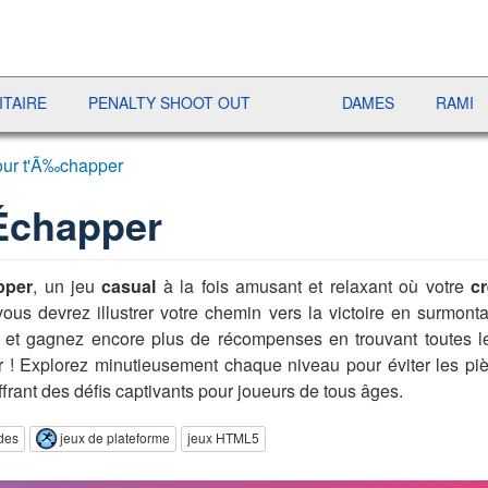
PENALTY SHOOT OUT
DAMES
RAMI
JET
our t'Ã‰chapper
'Échapper
pper
, un jeu
casual
à la fois amusant et relaxant où votre
cr
us devrez illustrer votre chemin vers la victoire en surmonta
 et gagnez encore plus de récompenses en trouvant toutes 
r ! Explorez minutieusement chaque niveau pour éviter les piè
ffrant des défis captivants pour joueurs de tous âges.
ides
jeux de plateforme
jeux HTML5