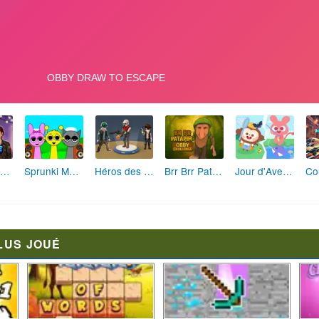
Fashion Rebelle: Style Grunge Chic
Sprunki Monster: Rythmes Musicaux Monstres
Héros des Terres Hostiles
Brr Brr Patapim: Le Défi Parkour Délirant
Jour d'Aventure: Puzzles en Plein Air
LUS JOUÉ