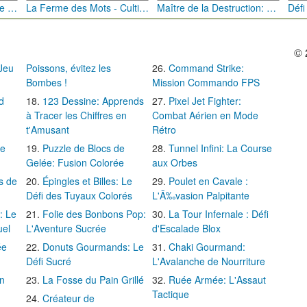
Bébé Clic Italien: La Folie des Petits Bambins
La Ferme des Mots - Cultivez votre Vocabulaire
Maître de la Destruction: Fusion de Pioches
© 
 Jeu
Poissons, évitez les
Command Strike:
Bombes !
Mission Commando FPS
d
123 Dessine: Apprends
Pixel Jet Fighter:
à Tracer les Chiffres en
Combat Aérien en Mode
t'Amusant
Rétro
Le
Puzzle de Blocs de
Tunnel Infini: La Course
Gelée: Fusion Colorée
aux Orbes
s de
Épingles et Billes: Le
Poulet en Cavale :
Défi des Tuyaux Colorés
L'Ã‰vasion Palpitante
: Le
Folie des Bonbons Pop:
La Tour Infernale : Défi
uel
L'Aventure Sucrée
d'Escalade Blox
ée
Donuts Gourmands: Le
Chaki Gourmand:
Défi Sucré
L'Avalanche de Nourriture
in
La Fosse du Pain Grillé
Ruée Armée: L'Assaut
Tactique
Créateur de