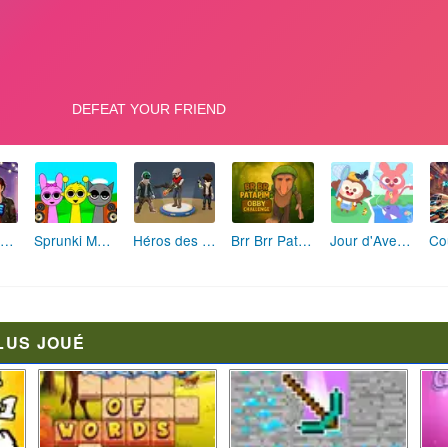
Fashion Rebelle: Style Grunge Chic
Sprunki Monster: Rythmes Musicaux Monstres
Héros des Terres Hostiles
Brr Brr Patapim: Le Défi Parkour Délirant
Jour d'Aventure: Puzzles en Plein Air
LUS JOUÉ