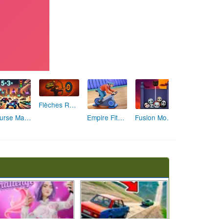
Flèches Rusées 2 : Visez Juste et Défiez la Rotation!
Course Mathématique: La Vitesse par les Chiffres
Empire Fitness - Simulateur de Salle de Sport
Fusion Monstrueuse d'Halloween