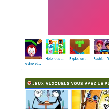
Hôtel des Animaux de Rêve
Explosion de Blocs de Sable
Dessine et Écrase : Le Jeu des Monstres
JEUX AUXQUELS VOUS AVEZ LE P