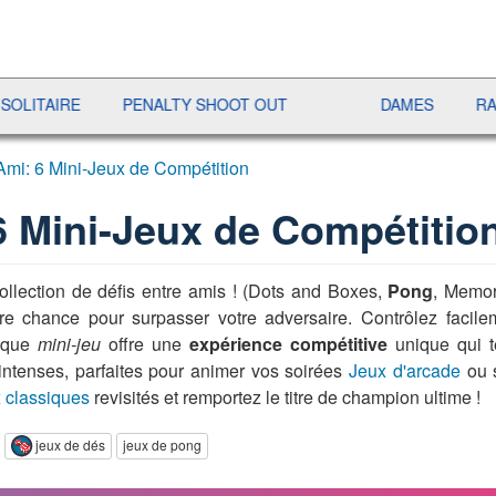
IRE
PENALTY SHOOT OUT
DAMES
RAMI
Ami: 6 Mini-Jeux de Compétition
6 Mini-Jeux de Compétitio
ollection de défis entre amis ! (Dots and Boxes,
Pong
, Memor
re chance pour surpasser votre adversaire. Contrôlez facilem
haque
mini-jeu
offre une
expérience compétitive
unique qui te
intenses, parfaites pour animer vos soirées
Jeux d'arcade
ou s
 classiques
revisités et remportez le titre de champion ultime !
jeux de dés
jeux de pong