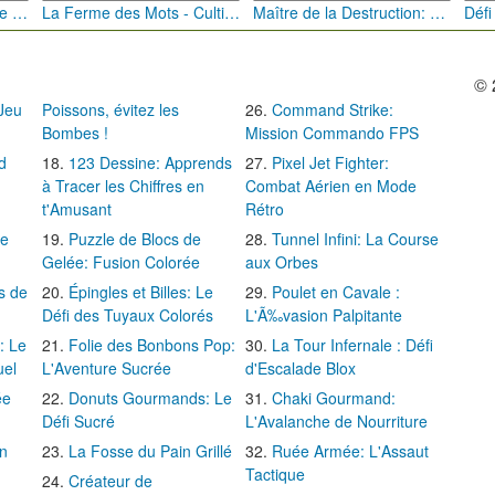
Bébé Clic Italien: La Folie des Petits Bambins
La Ferme des Mots - Cultivez votre Vocabulaire
Maître de la Destruction: Fusion de Pioches
© 
 Jeu
Poissons, évitez les
Command Strike:
Bombes !
Mission Commando FPS
d
123 Dessine: Apprends
Pixel Jet Fighter:
à Tracer les Chiffres en
Combat Aérien en Mode
t'Amusant
Rétro
Le
Puzzle de Blocs de
Tunnel Infini: La Course
Gelée: Fusion Colorée
aux Orbes
s de
Épingles et Billes: Le
Poulet en Cavale :
Défi des Tuyaux Colorés
L'Ã‰vasion Palpitante
: Le
Folie des Bonbons Pop:
La Tour Infernale : Défi
uel
L'Aventure Sucrée
d'Escalade Blox
ée
Donuts Gourmands: Le
Chaki Gourmand:
Défi Sucré
L'Avalanche de Nourriture
in
La Fosse du Pain Grillé
Ruée Armée: L'Assaut
Tactique
Créateur de