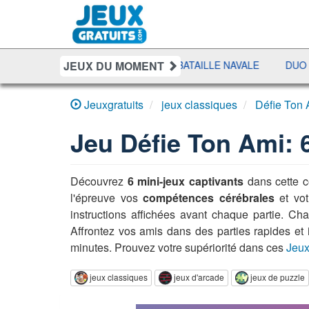
JEUX DU MOMENT
UIT
SHERIFF POKER
BATAILLE NAVALE
DUO SOLITA
Jeuxgratuits
jeux classiques
Défie Ton 
Jeu
Défie Ton Ami: 
Découvrez
6 mini-jeux captivants
dans cette c
l'épreuve vos
compétences cérébrales
et vot
instructions affichées avant chaque partie. C
Affrontez vos amis dans des parties rapides et 
minutes. Prouvez votre supériorité dans ces
Jeux
jeux classiques
jeux d'arcade
jeux de puzzle