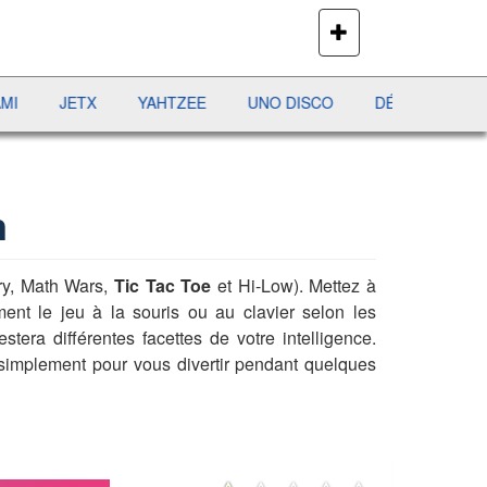
PLUS
DE
JEUX
JETX
YAHTZEE
UNO DISCO
DÉFI MAHJONG
R
n
y, Math Wars,
Tic Tac Toe
et Hi-Low). Mettez à
ent le jeu à la souris ou au clavier selon les
stera différentes facettes de votre intelligence.
implement pour vous divertir pendant quelques