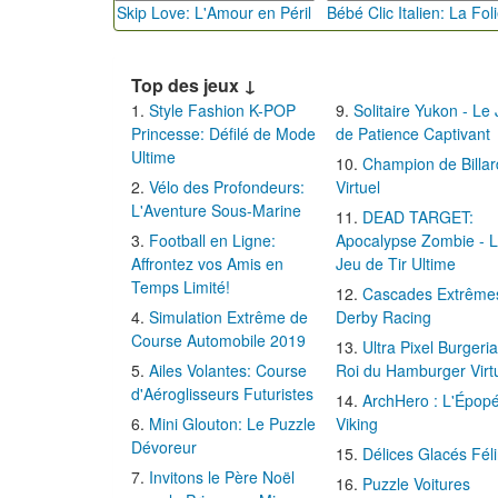
Skip Love: L'Amour en Péril
Top des jeux ↓
Style Fashion K-POP
Solitaire Yukon - Le
Princesse: Défilé de Mode
de Patience Captivant
Ultime
Champion de Billar
Vélo des Profondeurs:
Virtuel
L'Aventure Sous-Marine
DEAD TARGET:
Football en Ligne:
Apocalypse Zombie - 
Affrontez vos Amis en
Jeu de Tir Ultime
Temps Limité!
Cascades Extrême
Simulation Extrême de
Derby Racing
Course Automobile 2019
Ultra Pixel Burgeria
Ailes Volantes: Course
Roi du Hamburger Virt
d'Aéroglisseurs Futuristes
ArchHero : L'Épop
Mini Glouton: Le Puzzle
Viking
Dévoreur
Délices Glacés Fél
Invitons le Père Noël
Puzzle Voitures