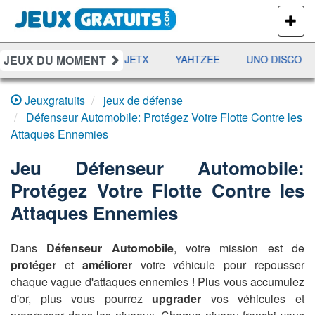
PLUS
DE
JEUX
JEUX DU MOMENT
DAMES
RAMI
JETX
YAHTZEE
UNO DISCO
Jeuxgratuits
jeux de défense
Défenseur Automobile: Protégez Votre Flotte Contre les
Attaques Ennemies
Jeu
Défenseur Automobile:
Protégez Votre Flotte Contre les
Attaques Ennemies
Dans
Défenseur Automobile
, votre mission est de
protéger
et
améliorer
votre véhicule pour repousser
chaque vague d'attaques ennemies ! Plus vous accumulez
d'or, plus vous pourrez
upgrader
vos véhicules et