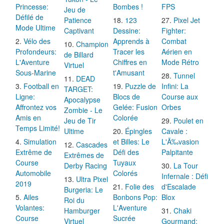
Princesse:
Bombes !
FPS
Jeu de
Défilé de
Patience
123
Pixel Jet
Mode Ultime
Captivant
Dessine:
Fighter:
Vélo des
Apprends à
Combat
Champion
Profondeurs:
Tracer les
Aérien en
de Billard
L'Aventure
Chiffres en
Mode Rétro
Virtuel
Sous-Marine
t'Amusant
Tunnel
DEAD
Football en
Puzzle de
Infini: La
TARGET:
Ligne:
Blocs de
Course aux
Apocalypse
Affrontez vos
Gelée: Fusion
Orbes
Zombie - Le
Amis en
Colorée
Jeu de Tir
Poulet en
Temps Limité!
Ultime
Épingles
Cavale :
Simulation
et Billes: Le
L'Ã‰vasion
Cascades
Extrême de
Défi des
Palpitante
Extrêmes de
Course
Tuyaux
Derby Racing
La Tour
Automobile
Colorés
Infernale : Défi
Ultra Pixel
2019
Folie des
d'Escalade
Burgeria: Le
Ailes
Bonbons Pop:
Blox
Roi du
Volantes:
L'Aventure
Hamburger
Chaki
Course
Sucrée
Virtuel
Gourmand: