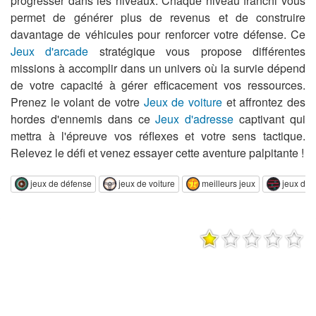
progresser dans les niveaux. Chaque niveau franchi vous
permet de générer plus de revenus et de construire
davantage de véhicules pour renforcer votre défense. Ce
Jeux d'arcade
stratégique vous propose différentes
missions à accomplir dans un univers où la survie dépend
de votre capacité à gérer efficacement vos ressources.
Prenez le volant de votre
Jeux de voiture
et affrontez des
hordes d'ennemis dans ce
Jeux d'adresse
captivant qui
mettra à l'épreuve vos réflexes et votre sens tactique.
Relevez le défi et venez essayer cette aventure palpitante !
jeux de défense
jeux de voiture
meilleurs jeux
jeux d'a