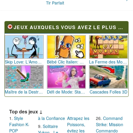
Tir Parfait
JEUX AUXQUELS VOUS AVEZ LE PLUS JOUÉ
Skip Love: L'Amour en Péril
Bébé Clic Italien: La Folie des Petits Bambins
La Ferme des Mots - Cultivez votre Vocabulaire
Maître de la Destruction: Fusion de Pioches
Défi de Mode: Star du Podium
Cascades Folles 3D
Top des jeux ↓
Style
à la Confiance
Attrapez les
Command
Fashion K-
Poissons,
Strike: Mission
Solitaire
POP
évitez les
Commando
Yukon - Le