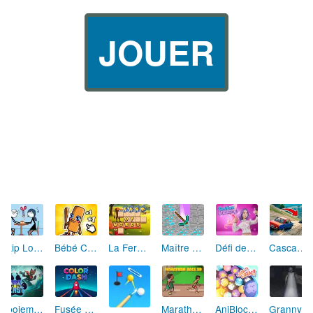
JOUER
Skip Love: L'Amour en Péril
Bébé Clic Italien: La Folie des Petits Bambins
La Ferme des Mots - Cultivez votre Vocabulaire
Maître de la Destruction: Fusion de Pioches
Défi de Mode: Star du Podium
Cascades Folles 3D
Aboiement Stellaire : Aventure Canine
Fusée Chromatique: La Course des Couleurs
Marathon Champion io
AniBlocos: Connecte les Animaux Mignons!
Granny Revient 3D : Destin Maléfique