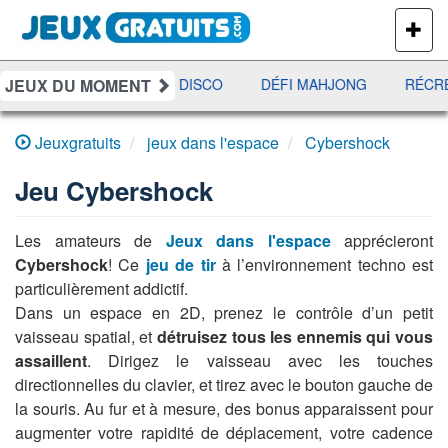
PLUS
DE
JEUX
JEUX DU MOMENT
YAHTZEE
UNO DISCO
DÉFI MAHJONG
RÉCRÉ
Jeuxgratuits
jeux dans l'espace
Cybershock
Jeu
Cybershock
Les amateurs de
Jeux dans l'espace
apprécieront
Cybershock
! Ce
jeu de tir
à l’environnement techno est
particulièrement addictif.
Dans un espace en 2D, prenez le contrôle d’un petit
vaisseau spatial, et
détruisez tous les ennemis qui vous
assaillent
. Dirigez le vaisseau avec les touches
directionnelles du clavier, et tirez avec le bouton gauche de
la souris. Au fur et à mesure, des bonus apparaissent pour
augmenter votre rapidité de déplacement, votre cadence