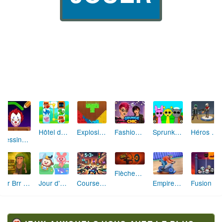
Hôtel des Animaux de Rêve
Explosion de Blocs de Sable
Fashion Rebelle: Style Grunge Chic
Sprunki Monster: Rythmes Musicaux Monstres
Héros des Terres Hostiles
Dessine et Écrase : Le Jeu des Monstres
Flèches Rusées 2 : Visez Juste et Défiez la Rotation!
Brr Brr Patapim: Le Défi Parkour Délirant
Jour d'Aventure: Puzzles en Plein Air
Course Mathématique: La Vitesse par les Chiffres
Empire Fitness - Simulateur de Salle de Sport
Fusion Monstrueuse d'Halloween