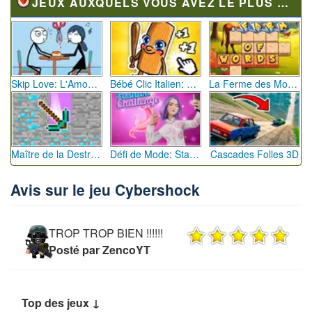
JEUX AUXQUELS VOUS AVEZ LE PLUS JOUÉ
Skip Love: L'Amour en Péril
Bébé Clic Italien: La Folie des Petits Bambins
La Ferme des Mots - Cultivez votre Vocabulaire
Maître de la Destruction: Fusion de Pioches
Défi de Mode: Star du Podium
Cascades Folles 3D
Avis sur le jeu Cybershock
TROP TROP BIEN !!!!!!
Posté par ZencoYT
Top des jeux ↓