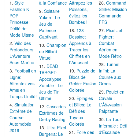
Style
à la Confiance
Attrapez les
Command
Fashion K-
Poissons,
Strike: Mission
Solitaire
POP
évitez les
Commando
Yukon - Le
Princesse:
Bombes !
FPS
Jeu de
Défilé de
Patience
123
Pixel Jet
Mode Ultime
Captivant
Dessine:
Fighter:
Vélo des
Apprends à
Combat
Champion
Profondeurs:
Tracer les
Aérien en
de Billard
L'Aventure
Chiffres en
Mode Rétro
Virtuel
Sous-Marine
t'Amusant
Tunnel
DEAD
Football en
Puzzle de
Infini: La
TARGET:
Ligne:
Blocs de
Course aux
Apocalypse
Affrontez vos
Gelée: Fusion
Orbes
Zombie - Le
Amis en
Colorée
Jeu de Tir
Poulet en
Temps Limité!
Ultime
Épingles
Cavale :
Simulation
et Billes: Le
L'Ã‰vasion
Cascades
Extrême de
Défi des
Palpitante
Extrêmes de
Course
Tuyaux
Derby Racing
La Tour
Automobile
Colorés
Infernale : Défi
Ultra Pixel
2019
Folie des
d'Escalade
Burgeria: Le