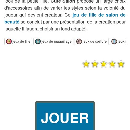
look de la petite fille.
Cute Salon
propose un large choix
d'accessoires afin de varier les styles selon la volonté du
joueur qui devient créateur. Ce
jeu de fille de salon de
beauté
se conclut par une présentation de la création pour
laquelle il faudra choisir un fond adapté.
jeux de fille
jeux de maquillage
jeux de coiffure
jeux m
JOUER