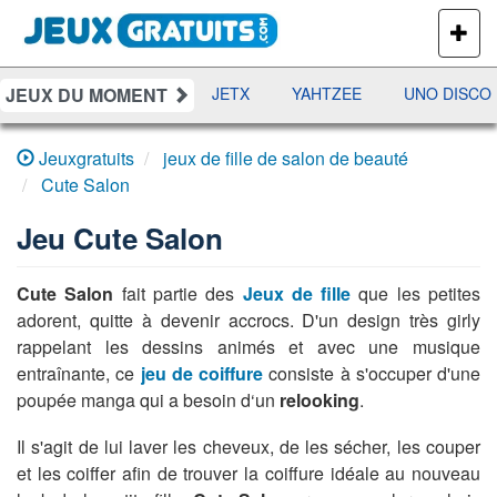
PLUS
DE
JEUX
JEUX DU MOMENT
DAMES
RAMI
JETX
YAHTZEE
UNO DISCO
Jeuxgratuits
jeux de fille de salon de beauté
Cute Salon
Jeu
Cute Salon
Cute Salon
fait partie des
Jeux de fille
que les petites
adorent, quitte à devenir accrocs. D'un design très girly
rappelant les dessins animés et avec une musique
entraînante, ce
jeu de coiffure
consiste à s'occuper d'une
poupée manga qui a besoin d‘un
relooking
.
Il s'agit de lui laver les cheveux, de les sécher, les couper
et les coiffer afin de trouver la coiffure idéale au nouveau