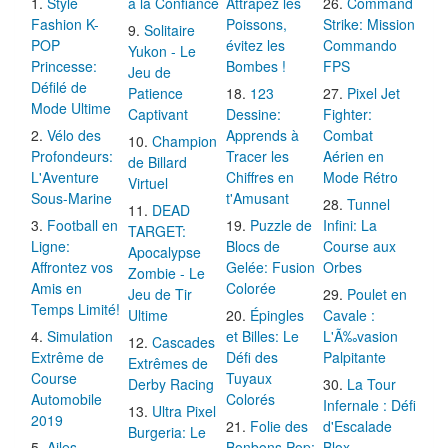
Style
à la Confiance
Attrapez les
Command
Fashion K-
Poissons,
Strike: Mission
Solitaire
POP
évitez les
Commando
Yukon - Le
Princesse:
Bombes !
FPS
Jeu de
Défilé de
Patience
123
Pixel Jet
Mode Ultime
Captivant
Dessine:
Fighter:
Vélo des
Apprends à
Combat
Champion
Profondeurs:
Tracer les
Aérien en
de Billard
L'Aventure
Chiffres en
Mode Rétro
Virtuel
Sous-Marine
t'Amusant
Tunnel
DEAD
Football en
Puzzle de
Infini: La
TARGET:
Ligne:
Blocs de
Course aux
Apocalypse
Affrontez vos
Gelée: Fusion
Orbes
Zombie - Le
Amis en
Colorée
Jeu de Tir
Poulet en
Temps Limité!
Ultime
Épingles
Cavale :
Simulation
et Billes: Le
L'Ã‰vasion
Cascades
Extrême de
Défi des
Palpitante
Extrêmes de
Course
Tuyaux
Derby Racing
La Tour
Automobile
Colorés
Infernale : Défi
Ultra Pixel
2019
Folie des
d'Escalade
Burgeria: Le
Ailes
Bonbons Pop:
Blox