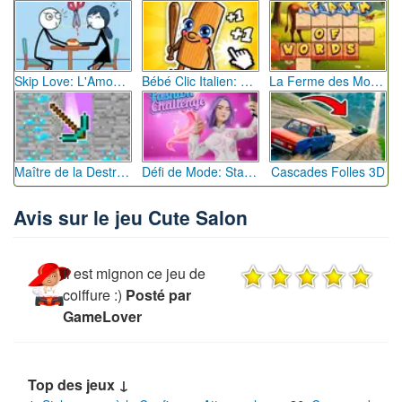
Skip Love: L'Amour en Péril
Bébé Clic Italien: La Folie des Petits Bambins
La Ferme des Mots - Cultivez votre Vocabulaire
Maître de la Destruction: Fusion de Pioches
Défi de Mode: Star du Podium
Cascades Folles 3D
Avis sur le jeu Cute Salon
Il est mignon ce jeu de
coiffure :)
Posté par
GameLover
Top des jeux ↓