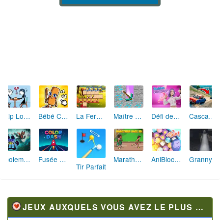
Skip Love: L'Amour en Péril
Bébé Clic Italien: La Folie des Petits Bambins
La Ferme des Mots - Cultivez votre Vocabulaire
Maître de la Destruction: Fusion de Pioches
Défi de Mode: Star du Podium
Cascades Folles 3D
Aboiement Stellaire : Aventure Canine
Fusée Chromatique: La Course des Couleurs
Marathon Champion io
AniBlocos: Connecte les Animaux Mignons!
Granny Revient 3D : Destin Maléfique
Tir Parfait
JEUX AUXQUELS VOUS AVEZ LE PLUS JOUÉ