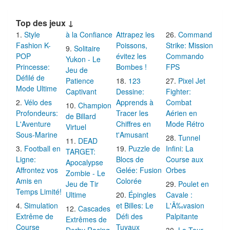
Top des jeux ↓
Style
à la Confiance
Attrapez les
Command
Fashion K-
Poissons,
Strike: Mission
Solitaire
POP
évitez les
Commando
Yukon - Le
Princesse:
Bombes !
FPS
Jeu de
Défilé de
Patience
123
Pixel Jet
Mode Ultime
Captivant
Dessine:
Fighter:
Vélo des
Apprends à
Combat
Champion
Profondeurs:
Tracer les
Aérien en
de Billard
L'Aventure
Chiffres en
Mode Rétro
Virtuel
Sous-Marine
t'Amusant
Tunnel
DEAD
Football en
Puzzle de
Infini: La
TARGET:
Ligne:
Blocs de
Course aux
Apocalypse
Affrontez vos
Gelée: Fusion
Orbes
Zombie - Le
Amis en
Colorée
Jeu de Tir
Poulet en
Temps Limité!
Ultime
Épingles
Cavale :
Simulation
et Billes: Le
L'Ã‰vasion
Cascades
Extrême de
Défi des
Palpitante
Extrêmes de
Course
Tuyaux
Derby Racing
La Tour