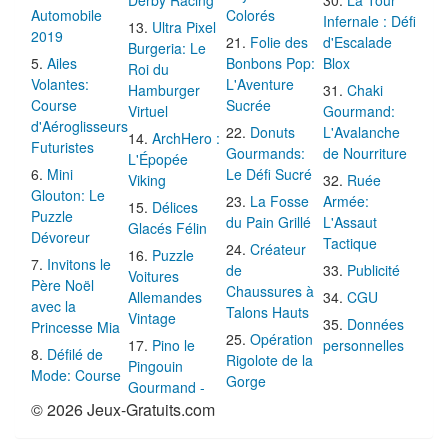
Automobile
Colorés
Infernale : Défi
Ultra Pixel
2019
Folie des
d'Escalade
Burgeria: Le
Ailes
Bonbons Pop:
Blox
Roi du
Volantes:
L'Aventure
Hamburger
Chaki
Course
Sucrée
Virtuel
Gourmand:
d'Aéroglisseurs
Donuts
L'Avalanche
ArchHero :
Futuristes
Gourmands:
de Nourriture
L'Épopée
Mini
Le Défi Sucré
Viking
Ruée
Glouton: Le
La Fosse
Armée:
Délices
Puzzle
du Pain Grillé
L'Assaut
Glacés Félin
Dévoreur
Tactique
Créateur
Puzzle
Invitons le
de
Publicité
Voitures
Père Noël
Chaussures à
Allemandes
CGU
avec la
Talons Hauts
Vintage
Données
Princesse Mia
Opération
Pino le
personnelles
Défilé de
Rigolote de la
Pingouin
Mode: Course
Gorge
Gourmand -
© 2026 Jeux-Gratuits.com