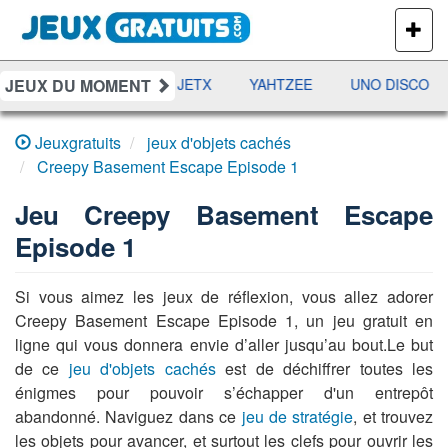
PLUS
DE
JEUX
JEUX DU MOMENT
DAMES
RAMI
JETX
YAHTZEE
UNO DISCO
Jeuxgratuits
jeux d'objets cachés
Creepy Basement Escape Episode 1
Jeu
Creepy Basement Escape
Episode 1
Si vous aimez les jeux de réflexion, vous allez adorer
Creepy Basement Escape Episode 1, un jeu gratuit en
ligne qui vous donnera envie d’aller jusqu’au bout.Le but
de ce
jeu d'objets cachés
est de déchiffrer toutes les
énigmes pour pouvoir s’échapper d'un entrepôt
abandonné. Naviguez dans ce
jeu de stratégie
, et trouvez
les objets pour avancer, et surtout les clefs pour ouvrir les