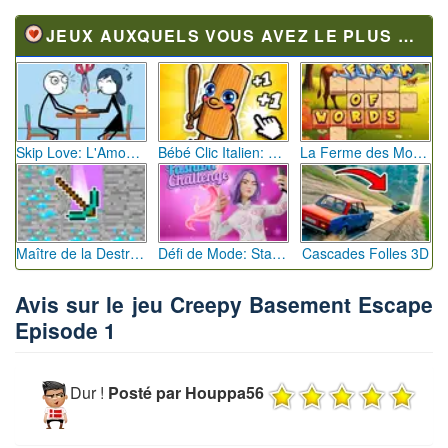
JEUX AUXQUELS VOUS AVEZ LE PLUS JOUÉ
Skip Love: L'Amour en Péril
Bébé Clic Italien: La Folie des Petits Bambins
La Ferme des Mots - Cultivez votre Vocabulaire
Maître de la Destruction: Fusion de Pioches
Défi de Mode: Star du Podium
Cascades Folles 3D
Avis sur le jeu Creepy Basement Escape
Episode 1
Dur !
Posté par Houppa56