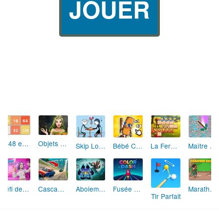
JOUER
2048 en ligne
Objets Cachés Protectrices des Rêves
Skip Love: L'Amour en Péril
Bébé Clic Italien: La Folie des Petits Bambins
La Ferme des Mots - Cultivez votre Vocabulaire
Maître de la Destruction: Fusion de Pioches
Défi de Mode: Star du Podium
Cascades Folles 3D
Aboiement Stellaire : Aventure Canine
Fusée Chromatique: La Course des Couleurs
Marathon Champion io
Tir Parfait