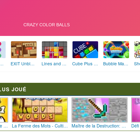
 Dots Remastered
EXIT Unblock Red Wood Block
Lines and Blocks
Cube Plus Match 3
Bubble Master 2
LUS JOUÉ
Bébé Clic Italien: La Folie des Petits Bambins
La Ferme des Mots - Cultivez votre Vocabulaire
Maître de la Destruction: Fusion de Pioches