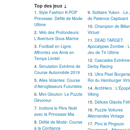
Top des jeux ↓
Style Fashion K-POP
Solitaire Yukon - Le
Princesse: Défilé de Mode
de Patience Captivant
Ultime
Champion de Billar
Vélo des Profondeurs:
Virtuel
L'Aventure Sous-Marine
DEAD TARGET:
Football en Ligne:
Apocalypse Zombie - 
Affrontez vos Amis en
Jeu de Tir Ultime
Temps Limité!
Cascades Extrême
Simulation Extrême de
Derby Racing
Course Automobile 2019
Ultra Pixel Burgeria
Ailes Volantes: Course
Roi du Hamburger Virt
d'Aéroglisseurs Futuristes
ArchHero : L'Épop
Mini Glouton: Le Puzzle
Viking
Dévoreur
Délices Glacés Fél
Invitons le Père Noël
Puzzle Voitures
avec la Princesse Mia
Allemandes Vintage
Défilé de Mode: Course
Pino le Pingouin
à la Confiance
Gourmand - Attrapez l