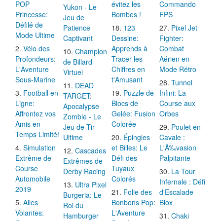
POP
évitez les
Commando
Yukon - Le
Princesse:
Bombes !
FPS
Jeu de
Défilé de
Patience
123
Pixel Jet
Mode Ultime
Captivant
Dessine:
Fighter:
Vélo des
Apprends à
Combat
Champion
Profondeurs:
Tracer les
Aérien en
de Billard
L'Aventure
Chiffres en
Mode Rétro
Virtuel
Sous-Marine
t'Amusant
Tunnel
DEAD
Football en
Puzzle de
Infini: La
TARGET:
Ligne:
Blocs de
Course aux
Apocalypse
Affrontez vos
Gelée: Fusion
Orbes
Zombie - Le
Amis en
Colorée
Jeu de Tir
Poulet en
Temps Limité!
Ultime
Épingles
Cavale :
Simulation
et Billes: Le
L'Ã‰vasion
Cascades
Extrême de
Défi des
Palpitante
Extrêmes de
Course
Tuyaux
Derby Racing
La Tour
Automobile
Colorés
Infernale : Défi
Ultra Pixel
2019
Folie des
d'Escalade
Burgeria: Le
Ailes
Bonbons Pop:
Blox
Roi du
Volantes:
L'Aventure
Hamburger
Chaki