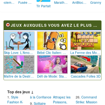
Aboiement Stellaire : Aventure Canine
Fusée Chromatique: La Course des Couleurs
Marathon Champion io
AniBlocos: Connecte les Animaux Mignons!
Granny Revient 3D : Destin Maléfique
Tir Parfait
JEUX AUXQUELS VOUS AVEZ LE PLUS JOUÉ
Skip Love: L'Amour en Péril
Bébé Clic Italien: La Folie des Petits Bambins
La Ferme des Mots - Cultivez votre Vocabulaire
Maître de la Destruction: Fusion de Pioches
Défi de Mode: Star du Podium
Cascades Folles 3D
Top des jeux ↓
Style
à la Confiance
Attrapez les
Command
Fashion K-
Poissons,
Strike: Mission
Solitaire