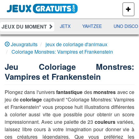
PLUS
DE
JEUX
JEUX DU MOMENT
DAMES
RAMI
JETX
YAHTZEE
UNO DISCO
Jeuxgratuits
jeux de coloriage d'animaux
Coloriage Monstres: Vampires et Frankenstein
Jeu
Coloriage Monstres:
Vampires et Frankenstein
Plongez dans l'univers
fantastique
des
monstres
avec ce
jeu de
coloriage
captivant! "Coloriage Monstres: Vampires
et Frankenstein" vous propose huit illustrations différentes
à colorier aussi vite que possible pour obtenir un score
impressionnant. Avec une palette de 23
couleurs
variées,
laissez libre cours à votre imagination pour donner vie à
ces créatures légendaires. Que vous préfériez les