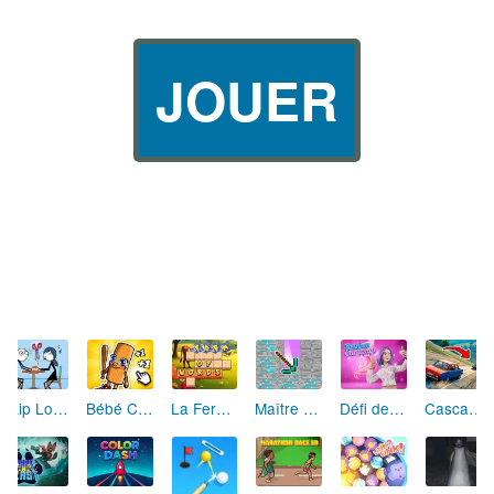
JOUER
Skip Love: L'Amour en Péril
Bébé Clic Italien: La Folie des Petits Bambins
La Ferme des Mots - Cultivez votre Vocabulaire
Maître de la Destruction: Fusion de Pioches
Défi de Mode: Star du Podium
Cascades Folles 3D