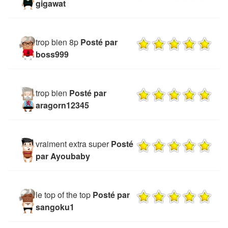
gigawat
trop bien 8p
Posté par
boss999
trop bien
Posté par
aragorn12345
vraiment extra super
Posté
par Ayoubaby
le top of the top
Posté par
sangoku1