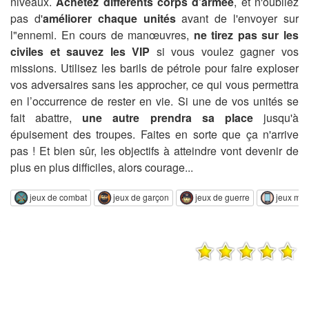
niveaux.
Achetez différents corps d'armée
, et n'oubliez
pas d'
améliorer chaque unités
avant de l'envoyer sur
l"ennemi. En cours de manœuvres,
ne tirez pas sur les
civiles et sauvez les VIP
si vous voulez gagner vos
missions. Utilisez les barils de pétrole pour faire exploser
vos adversaires sans les approcher, ce qui vous permettra
en l’occurrence de rester en vie. Si une de vos unités se
fait abattre,
une autre prendra sa place
jusqu'à
épuisement des troupes. Faites en sorte que ça n'arrive
pas ! Et bien sûr, les objectifs à atteindre vont devenir de
plus en plus difficiles, alors courage...
jeux de combat
jeux de garçon
jeux de guerre
jeux mo