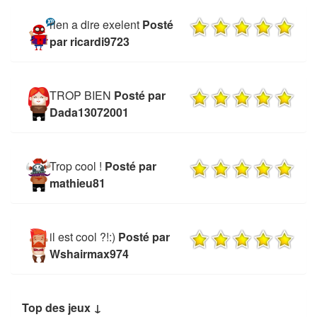
rien a dire exelent
Posté
par ricardi9723
TROP BIEN
Posté par
Dada13072001
Trop cool !
Posté par
mathieu81
il est cool ?!:)
Posté par
Wshairmax974
Top des jeux ↓