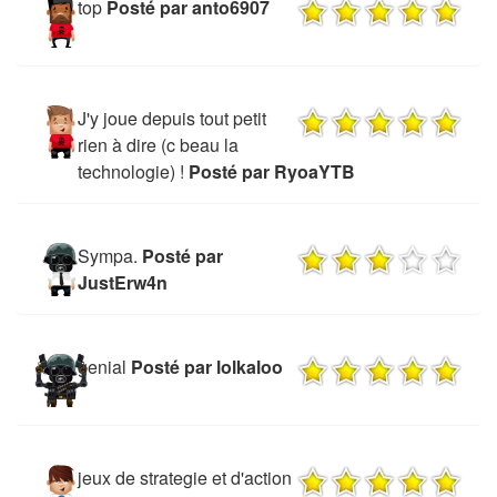
top
Posté par anto6907
J'y joue depuis tout petit
rien à dire (c beau la
technologie) !
Posté par RyoaYTB
Sympa.
Posté par
JustErw4n
genial
Posté par lolkaloo
jeux de strategie et d'action