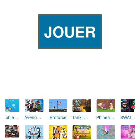
JOUER
Bubble Tanks 2
Avengers Assemble Tower Rush
Broforce
Tanki Online
Phineas and Ferb Summer Soakers
SWAT vs Zombies