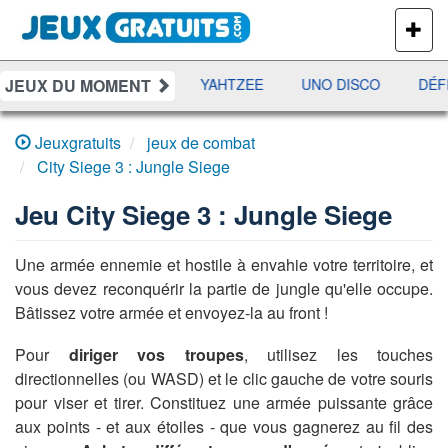
PLUS
DE
JEUX
JEUX DU MOMENT
S
RAMI
JETX
YAHTZEE
UNO DISCO
DÉFI
Jeuxgratuits
jeux de combat
City Siege 3 : Jungle Siege
Jeu
City Siege 3 : Jungle Siege
Une armée ennemie et hostile à envahie votre territoire, et
vous devez reconquérir la partie de jungle qu'elle occupe.
Bâtissez votre armée et envoyez-la au front !
Pour
diriger vos troupes
, utilisez les touches
directionnelles (ou WASD) et le clic gauche de votre souris
pour viser et tirer. Constituez une armée puissante grâce
aux points - et aux étoiles - que vous gagnerez au fil des