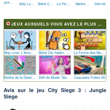
Supremacy 1914
Skip Love: L'Amour en Péril
Bébé Clic Italien: La Folie des Petits Bambins
La Ferme des Mots - Cultivez votre Vocabulaire
Maître de la Destruction: Fusion de Pioches
Défi de Mode: Star du Podium
JEUX AUXQUELS VOUS AVEZ LE PLUS JOUÉ
Skip Love: L'Amour en Péril
Bébé Clic Italien: La Folie des Petits Bambins
La Ferme des Mots - Cultivez votre Vocabulaire
Maître de la Destruction: Fusion de Pioches
Défi de Mode: Star du Podium
Cascades Folles 3D
Avis sur le jeu City Siege 3 : Jungle
Siege