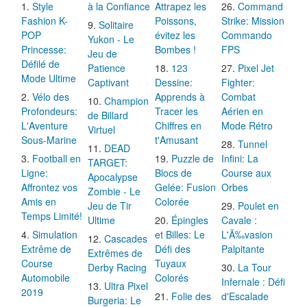
Style
à la Confiance
Attrapez les
Command
Fashion K-
Poissons,
Strike: Mission
Solitaire
POP
évitez les
Commando
Yukon - Le
Princesse:
Bombes !
FPS
Jeu de
Défilé de
Patience
123
Pixel Jet
Mode Ultime
Captivant
Dessine:
Fighter:
Vélo des
Apprends à
Combat
Champion
Profondeurs:
Tracer les
Aérien en
de Billard
L'Aventure
Chiffres en
Mode Rétro
Virtuel
Sous-Marine
t'Amusant
Tunnel
DEAD
Football en
Puzzle de
Infini: La
TARGET:
Ligne:
Blocs de
Course aux
Apocalypse
Affrontez vos
Gelée: Fusion
Orbes
Zombie - Le
Amis en
Colorée
Jeu de Tir
Poulet en
Temps Limité!
Ultime
Épingles
Cavale :
Simulation
et Billes: Le
L'Ã‰vasion
Cascades
Extrême de
Défi des
Palpitante
Extrêmes de
Course
Tuyaux
Derby Racing
La Tour
Automobile
Colorés
Infernale : Défi
Ultra Pixel
2019
Folie des
d'Escalade
Burgeria: Le