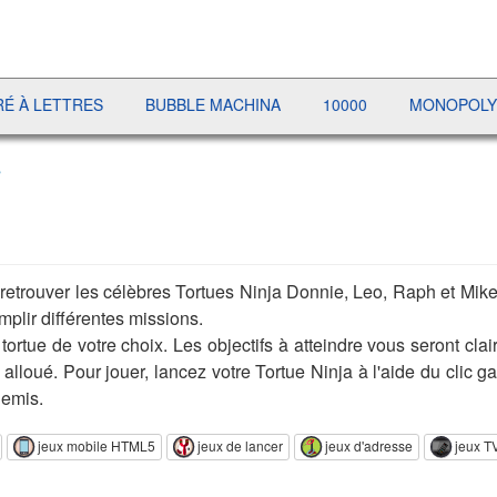
ETTRES
BUBBLE MACHINA
10000
MONOPOLY LIVE
s
z retrouver les célèbres Tortues Ninja Donnie, Leo, Raph et Mi
plir différentes missions.
ortue de votre choix. Les objectifs à atteindre vous seront cla
alloué. Pour jouer, lancez votre Tortue Ninja à l'aide du clic ga
nemis.
jeux mobile HTML5
jeux de lancer
jeux d'adresse
jeux T