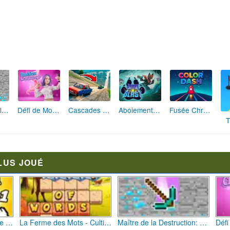
Maître de la Destruction: Fusion de Pioches
Défi de Mode: Star du Podium
Cascades Folles 3D
Aboiement Stellaire : Aventure Canine
Fusée Chromatique: La Course des Couleurs
T
LUS JOUÉ
Bébé Clic Italien: La Folie des Petits Bambins
La Ferme des Mots - Cultivez votre Vocabulaire
Maître de la Destruction: Fusion de Pioches