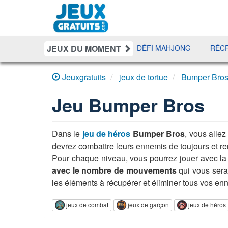
JEUX DU MOMENT
YAHTZEE
UNO DISCO
DÉFI MAHJONG
RÉCRÉ À L
Jeuxgratuits
jeux de tortue
Bumper Bro
Jeu
Bumper Bros
Dans le
jeu de héros
Bumper Bros
, vous alle
devrez combattre leurs ennemis de toujours et rem
Pour chaque niveau, vous pourrez jouer avec la t
avec le nombre de mouvements
qui vous sera 
les éléments à récupérer et éliminer tous vos en
jeux de combat
jeux de garçon
jeux de héros