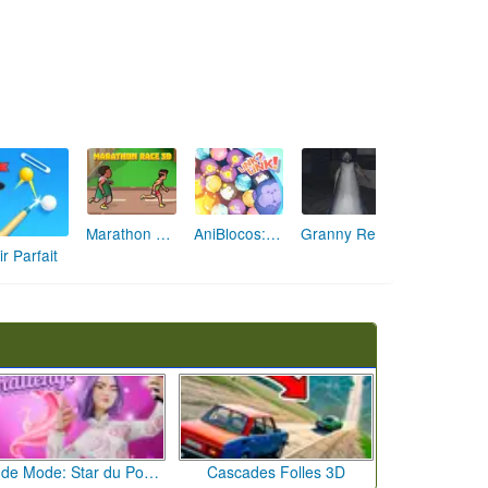
Marathon Champion io
AniBlocos: Connecte les Animaux Mignons!
Granny Revient 3D : Destin Maléfique
ir Parfait
Défi de Mode: Star du Podium
Cascades Folles 3D