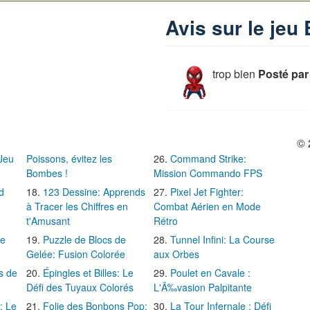
Avis sur le je
trop bien
Posté pa
© 
 Jeu
Poissons, évitez les
Command Strike:
Bombes !
Mission Commando FPS
d
123 Dessine: Apprends
Pixel Jet Fighter:
à Tracer les Chiffres en
Combat Aérien en Mode
t'Amusant
Rétro
Le
Puzzle de Blocs de
Tunnel Infini: La Course
Gelée: Fusion Colorée
aux Orbes
s de
Épingles et Billes: Le
Poulet en Cavale :
Défi des Tuyaux Colorés
L'Ã‰vasion Palpitante
: Le
Folie des Bonbons Pop:
La Tour Infernale : Défi