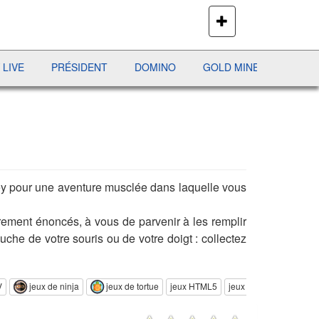
PLUS
DE
JEUX
PRÉSIDENT
DOMINO
GOLD MINE
AVIATOR
key pour une aventure musclée dans laquelle vous
irement énoncés, à vous de parvenir à les remplir
uche de votre souris ou de votre doigt : collectez
V
jeux de ninja
jeux de tortue
jeux HTML5
jeux de Tortues Ninja