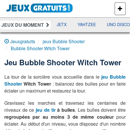
PLUS
DE
JEUX
JEUX DU MOMENT
DAMES
RAMI
JETX
YAHTZEE
UNO DISCO
Jeuxgratuits
jeux Bubble Shooter
Bubble Shooter Witch Tower
Jeu
Bubble Shooter Witch Tower
La tour de la sorcière vous accueille dans le
jeu Bubble
Shooter
Witch Tower
: balancez des bulles pour en faire
éclater un maximum et restaurez la tour.
Gravissez les marches et traversez les centaines de
niveaux de ce
jeu de tir
à bulles
. Les bulles doivent être
regroupées par au moins 3 de même couleur
pour
éclater. Au début d'un niveau, vous disposez d'un nombre