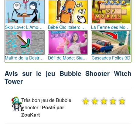
Skip Love: L'Amour en Péril
Bébé Clic Italien: La Folie des Petits Bambins
La Ferme des Mots - Cultivez votre Vocabulaire
Maître de la Destruction: Fusion de Pioches
Défi de Mode: Star du Podium
Cascades Folles 3D
Avis sur le jeu Bubble Shooter Witch
Tower
Très bon jeu de Bubble
Shooter !
Posté par
ZoaKart