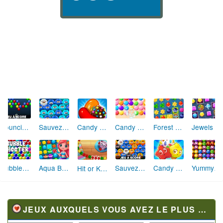
Bouncing Balls
Candy Crush Saga
Forest Match
Jewels Blitz 4
Sauvez les Woobies
Candy Bubble
Bubble Shooter
Aqua Blitz 2
Sauvez les Woobies 2
Candy Riddles Match 3
Yummy Yummy Monster Shooter
Hit or Knit
JEUX AUXQUELS VOUS AVEZ LE PLUS JOUÉ