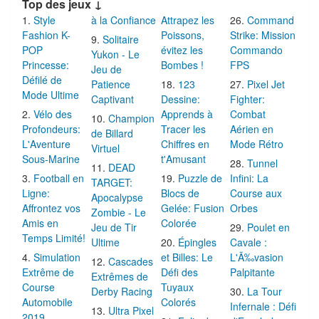
Top des jeux ↓
Style
à la Confiance
Attrapez les
Command
Fashion K-
Poissons,
Strike: Mission
Solitaire
POP
évitez les
Commando
Yukon - Le
Princesse:
Bombes !
FPS
Jeu de
Défilé de
Patience
123
Pixel Jet
Mode Ultime
Captivant
Dessine:
Fighter:
Vélo des
Apprends à
Combat
Champion
Profondeurs:
Tracer les
Aérien en
de Billard
L'Aventure
Chiffres en
Mode Rétro
Virtuel
Sous-Marine
t'Amusant
Tunnel
DEAD
Football en
Puzzle de
Infini: La
TARGET:
Ligne:
Blocs de
Course aux
Apocalypse
Affrontez vos
Gelée: Fusion
Orbes
Zombie - Le
Amis en
Colorée
Jeu de Tir
Poulet en
Temps Limité!
Ultime
Épingles
Cavale :
Simulation
et Billes: Le
L'Ã‰vasion
Cascades
Extrême de
Défi des
Palpitante
Extrêmes de
Course
Tuyaux
Derby Racing
La Tour
Automobile
Colorés
Infernale : Défi
Ultra Pixel
2019