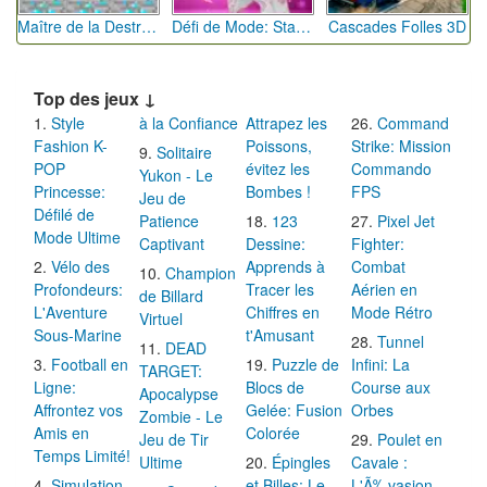
Maître de la Destruction: Fusion de Pioches
Défi de Mode: Star du Podium
Cascades Folles 3D
Top des jeux ↓
Style
à la Confiance
Attrapez les
Command
Fashion K-
Poissons,
Strike: Mission
Solitaire
POP
évitez les
Commando
Yukon - Le
Princesse:
Bombes !
FPS
Jeu de
Défilé de
Patience
123
Pixel Jet
Mode Ultime
Captivant
Dessine:
Fighter:
Vélo des
Apprends à
Combat
Champion
Profondeurs:
Tracer les
Aérien en
de Billard
L'Aventure
Chiffres en
Mode Rétro
Virtuel
Sous-Marine
t'Amusant
Tunnel
DEAD
Football en
Puzzle de
Infini: La
TARGET:
Ligne:
Blocs de
Course aux
Apocalypse
Affrontez vos
Gelée: Fusion
Orbes
Zombie - Le
Amis en
Colorée
Jeu de Tir
Poulet en
Temps Limité!
Ultime
Épingles
Cavale :
Simulation
et Billes: Le
L'Ã‰vasion