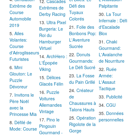
Cascades
Extrême de
Défi des
Palpitante
Extrêmes de
Course
Tuyaux
Derby Racing
La Tour
Automobile
Colorés
Infernale : Défi
Ultra Pixel
2019
Folie des
d'Escalade
Burgeria: Le
Ailes
Bonbons Pop:
Blox
Roi du
Volantes:
L'Aventure
Hamburger
Chaki
Course
Sucrée
Virtuel
Gourmand:
d'Aéroglisseurs
Donuts
L'Avalanche
ArchHero :
Futuristes
Gourmands:
de Nourriture
L'Épopée
Mini
Le Défi Sucré
Viking
Ruée
Glouton: Le
La Fosse
Armée:
Délices
Puzzle
du Pain Grillé
L'Assaut
Glacés Félin
Dévoreur
Tactique
Créateur
Puzzle
Invitons le
de
Publicité
Voitures
Père Noël
Chaussures à
Allemandes
CGU
avec la
Talons Hauts
Vintage
Données
Princesse Mia
Opération
Pino le
personnelles
Défilé de
Rigolote de la
Pingouin
Mode: Course
Gorge
Gourmand -