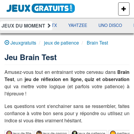
PLUS
DE
JEUX
JEUX DU MOMENT
DAMES
RAMI
JETX
YAHTZEE
UNO DISCO
Jeuxgratuits
jeux de patience
Brain Test
Jeu
Brain Test
Amusez-vous tout en entrainant votre cerveau dans
Brain
Test
, un
jeu de réflexion en ligne, quiz et observation
qui va mettre votre logique (et parfois votre patience) à
l'épreuve !
Les questions vont s'enchainer sans se ressembler, faites
confiance à votre bon sens pour y répondre ou utilisez un
indice si vous êtes vraiment hésitant.
jeux de fille
jeux de garçon
jeux de patience
meilleurs 