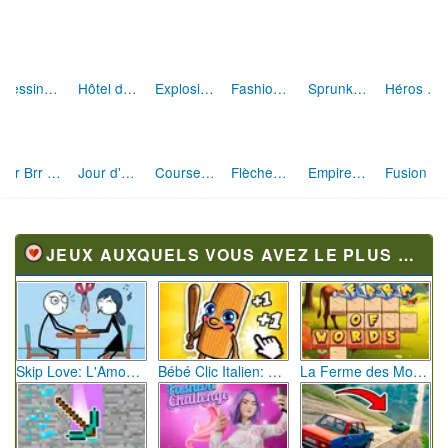
Dessine et Écrase : Le Jeu des Monstres
Hôtel des Animaux de Rêve
Explosion de Blocs de Sable
Fashion Rebelle: Style Grunge Chic
Sprunki Monster: Rythmes Musicaux Monstres
Héros des Terres Hostiles
Brr Brr Patapim: Le Défi Parkour Délirant
Jour d'Aventure: Puzzles en Plein Air
Course Mathématique: La Vitesse par les Chiffres
Flèches Rusées 2 : Visez Juste et Défiez la Rotation!
Empire Fitness - Simulateur de Salle de Sport
Fusion Monstrueuse d'Halloween
JEUX AUXQUELS VOUS AVEZ LE PLUS JOUÉ
Skip Love: L'Amour en Péril
Bébé Clic Italien: La Folie des Petits Bambins
La Ferme des Mots - Cultivez votre Vocabulaire