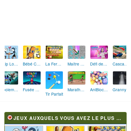
Skip Love: L'Amour en Péril
Bébé Clic Italien: La Folie des Petits Bambins
La Ferme des Mots - Cultivez votre Vocabulaire
Maître de la Destruction: Fusion de Pioches
Défi de Mode: Star du Podium
Cascades Folles 3D
Aboiement Stellaire : Aventure Canine
Fusée Chromatique: La Course des Couleurs
Marathon Champion io
AniBlocos: Connecte les Animaux Mignons!
Granny Revient 3D : Destin Maléfique
Tir Parfait
JEUX AUXQUELS VOUS AVEZ LE PLUS JOUÉ