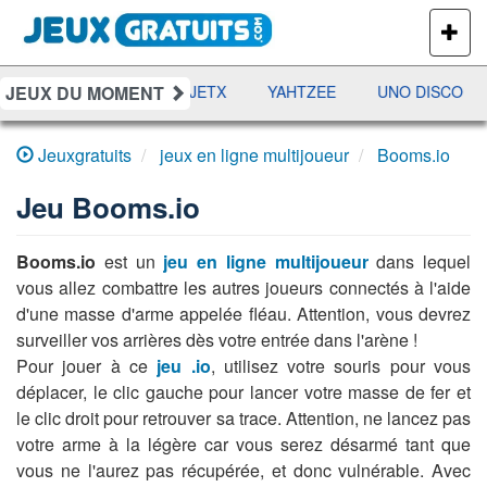
PLUS
DE
JEUX
JEUX DU MOMENT
DAMES
RAMI
JETX
YAHTZEE
UNO DISCO
Jeuxgratuits
jeux en ligne multijoueur
Booms.io
Jeu
Booms.io
Booms.io
est un
jeu en ligne multijoueur
dans lequel
vous allez combattre les autres joueurs connectés à l'aide
d'une masse d'arme appelée fléau. Attention, vous devrez
surveiller vos arrières dès votre entrée dans l'arène !
Pour jouer à ce
jeu .io
, utilisez votre souris pour vous
déplacer, le clic gauche pour lancer votre masse de fer et
le clic droit pour retrouver sa trace. Attention, ne lancez pas
votre arme à la légère car vous serez désarmé tant que
vous ne l'aurez pas récupérée, et donc vulnérable. Avec