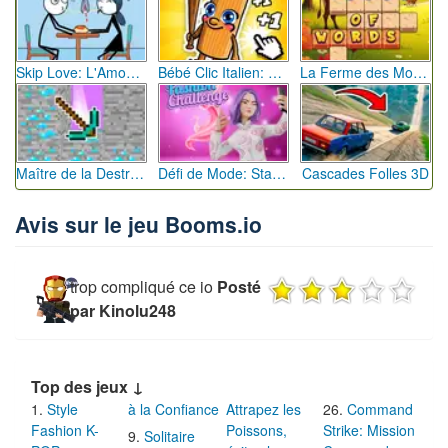
Skip Love: L'Amour en Péril
Bébé Clic Italien: La Folie des Petits Bambins
La Ferme des Mots - Cultivez votre Vocabulaire
Maître de la Destruction: Fusion de Pioches
Défi de Mode: Star du Podium
Cascades Folles 3D
Avis sur le jeu Booms.io
trop compliqué ce io
Posté
par Kinolu248
Top des jeux ↓
Style
à la Confiance
Attrapez les
Command
Fashion K-
Poissons,
Strike: Mission
Solitaire