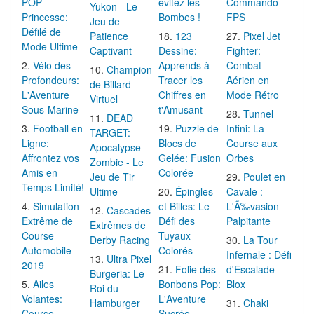
POP
évitez les
Commando
Yukon - Le
Princesse:
Bombes !
FPS
Jeu de
Défilé de
Patience
123
Pixel Jet
Mode Ultime
Captivant
Dessine:
Fighter:
Vélo des
Apprends à
Combat
Champion
Profondeurs:
Tracer les
Aérien en
de Billard
L'Aventure
Chiffres en
Mode Rétro
Virtuel
Sous-Marine
t'Amusant
Tunnel
DEAD
Football en
Puzzle de
Infini: La
TARGET:
Ligne:
Blocs de
Course aux
Apocalypse
Affrontez vos
Gelée: Fusion
Orbes
Zombie - Le
Amis en
Colorée
Jeu de Tir
Poulet en
Temps Limité!
Ultime
Épingles
Cavale :
Simulation
et Billes: Le
L'Ã‰vasion
Cascades
Extrême de
Défi des
Palpitante
Extrêmes de
Course
Tuyaux
Derby Racing
La Tour
Automobile
Colorés
Infernale : Défi
Ultra Pixel
2019
Folie des
d'Escalade
Burgeria: Le
Ailes
Bonbons Pop:
Blox
Roi du
Volantes:
L'Aventure
Hamburger
Chaki
Course
Sucrée