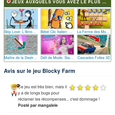
JEUX AUXQUELS VOUS AVEZ LE PLUS JOUÉ
Skip Love: L'Amour en Péril
Bébé Clic Italien: La Folie des Petits Bambins
La Ferme des Mots - Cultivez votre Vocabulaire
Maître de la Destruction: Fusion de Pioches
Défi de Mode: Star du Podium
Cascades Folles 3D
Avis sur le jeu Blocky Farm
Ce jeu est très bien, mais il
y a de longs bugs pour
réclamer les récompenses... c'est dommage !
Posté par mangalele