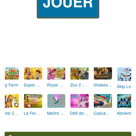
JOUER
Big Farm
Super Ferme
Royal Story
Zoo 2 : Animal Park
Shakes & Fidget
Skip Love: L'Amour en Péril
Bébé Clic Italien: La Folie des Petits Bambins
La Ferme des Mots - Cultivez votre Vocabulaire
Maître de la Destruction: Fusion de Pioches
Défi de Mode: Star du Podium
Cascades Folles 3D
Aboiement Stellaire : Aventure Canine