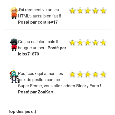
J'ai rarement vu un jeu
HTML5 aussi bien fait !!
Posté par coraliev17
Ce jeu est bien mais il
beugue un peut
Posté par
lolox71870
Pour ceux qui aiment les
jeux de gestion comme
Super Ferme, vous allez adorer Blocky Farm !
Posté par ZoaKart
Top des jeux ↓