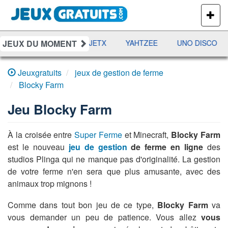
PLUS
DE
JEUX
JEUX DU MOMENT
DAMES
RAMI
JETX
YAHTZEE
UNO DISCO
Jeuxgratuits
jeux de gestion de ferme
Blocky Farm
Jeu
Blocky Farm
À la croisée entre
Super Ferme
et Minecraft,
Blocky Farm
est le nouveau
jeu de gestion
de ferme en ligne
des
studios Plinga qui ne manque pas d'originalité. La gestion
de votre ferme n'en sera que plus amusante, avec des
animaux trop mignons !
Comme dans tout bon jeu de ce type,
Blocky Farm
va
vous demander un peu de patience. Vous allez
vous