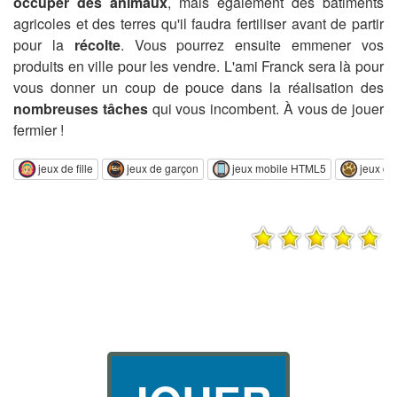
occuper des animaux
, mais également des bâtiments
agricoles et des terres qu'il faudra fertiliser avant de partir
pour la
récolte
. Vous pourrez ensuite emmener vos
produits en ville pour les vendre. L'ami Franck sera là pour
vous donner un coup de pouce dans la réalisation des
nombreuses tâches
qui vous incombent. À vous de jouer
fermier !
jeux de fille
jeux de garçon
jeux mobile HTML5
jeux d'