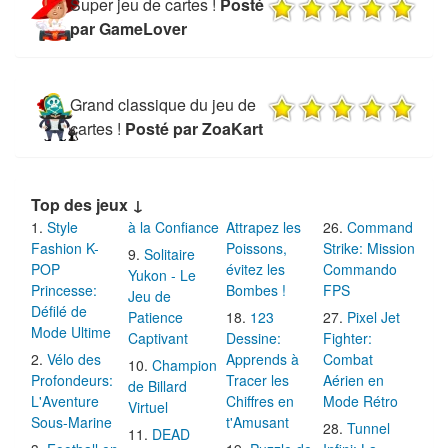
Super jeu de cartes !
Posté
par GameLover
Grand classique du jeu de
cartes !
Posté par ZoaKart
Top des jeux ↓
Style
à la Confiance
Attrapez les
Command
Fashion K-
Poissons,
Strike: Mission
Solitaire
POP
évitez les
Commando
Yukon - Le
Princesse:
Bombes !
FPS
Jeu de
Défilé de
Patience
123
Pixel Jet
Mode Ultime
Captivant
Dessine:
Fighter:
Vélo des
Apprends à
Combat
Champion
Profondeurs:
Tracer les
Aérien en
de Billard
L'Aventure
Chiffres en
Mode Rétro
Virtuel
Sous-Marine
t'Amusant
Tunnel
DEAD