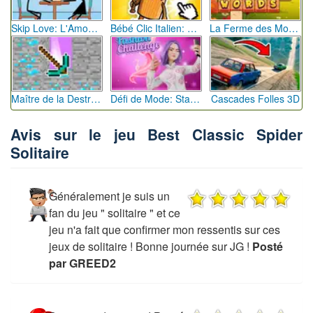
Skip Love: L'Amour en Péril
Bébé Clic Italien: La Folie des Petits Bambins
La Ferme des Mots - Cultivez votre Vocabulaire
Maître de la Destruction: Fusion de Pioches
Défi de Mode: Star du Podium
Cascades Folles 3D
Avis sur le jeu Best Classic Spider
Solitaire
Généralement je suis un
fan du jeu " solitaire " et ce
jeu n'a fait que confirmer mon ressentis sur ces
jeux de solitaire ! Bonne journée sur JG !
Posté
par GREED2