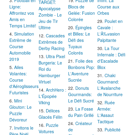
Football en
Puzzle de
Infini: La
TARGET:
Ligne:
Blocs de
Course aux
Apocalypse
Affrontez vos
Gelée: Fusion
Orbes
Zombie - Le
Amis en
Colorée
Jeu de Tir
Poulet en
Temps Limité!
Ultime
Épingles
Cavale :
Simulation
et Billes: Le
L'Ã‰vasion
Cascades
Extrême de
Défi des
Palpitante
Extrêmes de
Course
Tuyaux
Derby Racing
La Tour
Automobile
Colorés
Infernale : Défi
Ultra Pixel
2019
Folie des
d'Escalade
Burgeria: Le
Ailes
Bonbons Pop:
Blox
Roi du
Volantes:
L'Aventure
Hamburger
Chaki
Course
Sucrée
Virtuel
Gourmand:
d'Aéroglisseurs
Donuts
L'Avalanche
ArchHero :
Futuristes
Gourmands:
de Nourriture
L'Épopée
Mini
Le Défi Sucré
Viking
Ruée
Glouton: Le
La Fosse
Armée:
Délices
Puzzle
du Pain Grillé
L'Assaut
Glacés Félin
Dévoreur
Tactique
Créateur
Puzzle
Invitons le
de
Publicité
Voitures
Père Noël