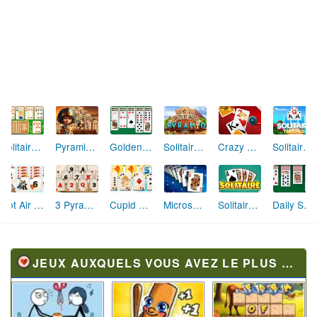
Solitaire Tri Tower
Pyramid Solitaire Ancient Egypt
Golden Réussite
Solitaire Quest Pyramid
Crazy Eights
Solitaire Story TriPeaks
Hot Air Solitaire
Microsoft Solitaire Collection
Daily Solitaire
3 Pyramids Tripeaks 2
Cupid Tripeaks
Solitaire 2020
JEUX AUXQUELS VOUS AVEZ LE PLUS JOUÉ