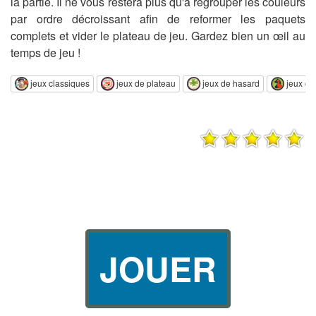
la partie. Il ne vous restera plus qu'à regrouper les couleurs
par ordre décroissant afin de reformer les paquets
complets et vider le plateau de jeu. Gardez bien un œil au
temps de jeu !
jeux classiques
jeux de plateau
jeux de hasard
jeux de
JOUER