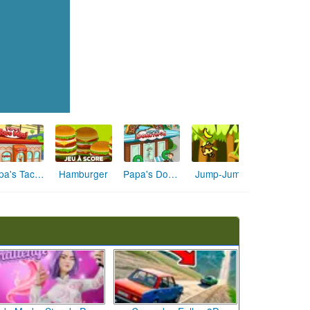
Papa's Taco Mia
Hamburger
Papa's Donuteria
Jump-Jump