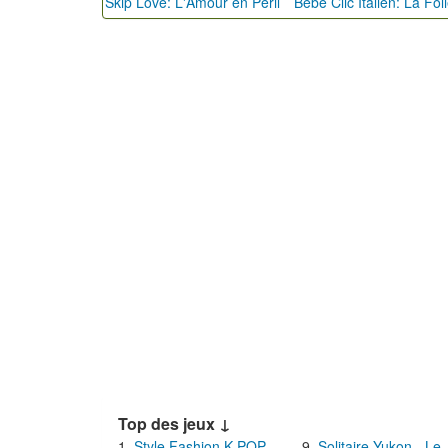
Skip Love: L'Amour en Péril
Top des jeux ↓
Style Fashion K-POP
Solitaire Yukon - Le