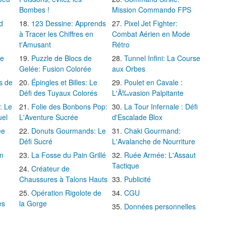
Bombes !
Mission Commando FPS
d
123 Dessine: Apprends
Pixel Jet Fighter:
à Tracer les Chiffres en
Combat Aérien en Mode
t'Amusant
Rétro
Le
Puzzle de Blocs de
Tunnel Infini: La Course
Gelée: Fusion Colorée
aux Orbes
s de
Épingles et Billes: Le
Poulet en Cavale :
Défi des Tuyaux Colorés
L'Ã‰vasion Palpitante
: Le
Folie des Bonbons Pop:
La Tour Infernale : Défi
uel
L'Aventure Sucrée
d'Escalade Blox
ée
Donuts Gourmands: Le
Chaki Gourmand:
Défi Sucré
L'Avalanche de Nourriture
in
La Fosse du Pain Grillé
Ruée Armée: L'Assaut
Tactique
Créateur de
Chaussures à Talons Hauts
Publicité
Opération Rigolote de
CGU
es
la Gorge
Données personnelles