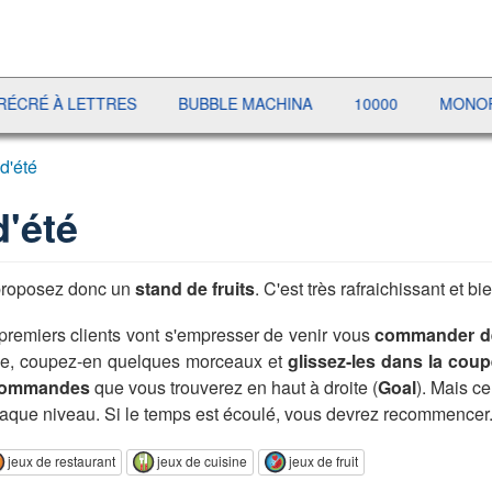
ETTRES
BUBBLE MACHINA
10000
MONOPOLY LIVE
 d'été
d'été
 proposez donc un
stand de fruits
. C'est très rafraichissant et bi
 premiers clients vont s'empresser de venir vous
commander de
mme, coupez-en quelques morceaux et
glissez-les dans la coup
e commandes
que vous trouverez en haut à droite (
Goal
). Mais c
aque niveau. Si le temps est écoulé, vous devrez recommencer.
jeux de restaurant
jeux de cuisine
jeux de fruit