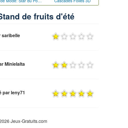
Défi de Mode: Star du Podium
Cascades Folles 3D
Stand de fruits d'été
 saribelle
r MinieIalta
é par leny71
2026 Jeux-Gratuits.com