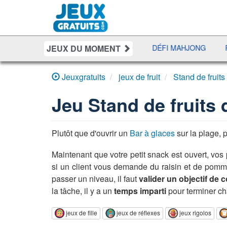
JEUX DU MOMENT
YAHTZEE
UNO DISCO
DÉFI MAHJONG
RÉCRÉ À L
Jeuxgratuits
jeux de fruit
Stand de fruits
Jeu
Stand de fruits 
Plutôt que d'ouvrir un
Bar à glaces
sur la plage,
Maintenant que votre petit snack est ouvert, vos
si un client vous demande du raisin et de po
passer un niveau, il faut
valider un objectif d
la tâche, il y a un
temps imparti
pour terminer ch
jeux de fille
jeux de réflexes
jeux rigolos