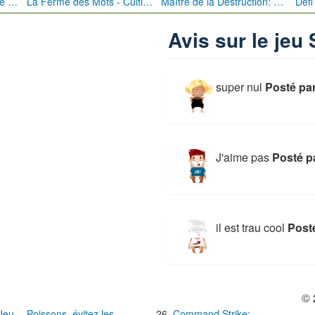
Bébé Clic Italien: La Folie des Petits Bambins
La Ferme des Mots - Cultivez votre Vocabulaire
Maître de la Destruction: Fusion de Pioches
Avis sur le jeu 
super nul
Posté par
J'aime pas
Posté pa
il est trau cool
Post
© 
 Jeu
Poissons, évitez les
Command Strike: