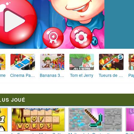
rme
Bananas 3 Christmas Holidays
Tom et Jerry
Cinema Panic
Tueurs de Fruits
LUS JOUÉ