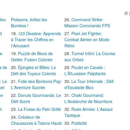
© 
 Jeu
Poissons, évitez les
Command Strike:
Bombes !
Mission Commando FPS
d
123 Dessine: Apprends
Pixel Jet Fighter:
à Tracer les Chiffres en
Combat Aérien en Mode
t'Amusant
Rétro
Le
Puzzle de Blocs de
Tunnel Infini: La Course
Gelée: Fusion Colorée
aux Orbes
s de
Épingles et Billes: Le
Poulet en Cavale :
Défi des Tuyaux Colorés
L'Ã‰vasion Palpitante
: Le
Folie des Bonbons Pop:
La Tour Infernale : Défi
uel
L'Aventure Sucrée
d'Escalade Blox
ée
Donuts Gourmands: Le
Chaki Gourmand:
Défi Sucré
L'Avalanche de Nourriture
in
La Fosse du Pain Grillé
Ruée Armée: L'Assaut
Tactique
Créateur de
Chaussures à Talons Hauts
Publicité