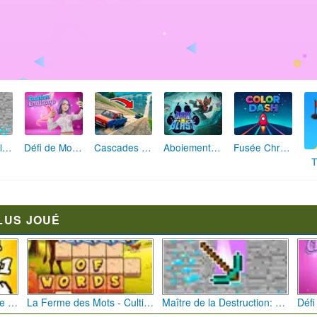
Maître de la Destruction: Fusion de Pioches
Défi de Mode: Star du Podium
Cascades Folles 3D
Aboiement Stellaire : Aventure Canine
Fusée Chromatique: La Course des Couleurs
T
LUS JOUÉ
Bébé Clic Italien: La Folie des Petits Bambins
La Ferme des Mots - Cultivez votre Vocabulaire
Maître de la Destruction: Fusion de Pioches