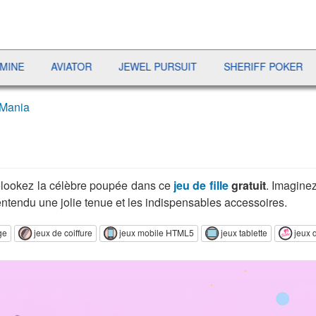
VIATOR
JEWEL PURSUIT
SHERIFF POKER
BATAILL
 Mania
 relookez la célèbre poupée dans ce
jeu de fille
gratuit
. Imaginez
entendu une jolie tenue et les indispensables accessoires.
ge
jeux de coiffure
jeux mobile HTML5
jeux tablette
jeux 