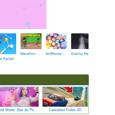
Marathon Champion io
AniBlocos: Connecte les Animaux Mignons!
Granny Revient 3D : Destin Maléfique
ir Parfait
Défi de Mode: Star du Podium
Cascades Folles 3D