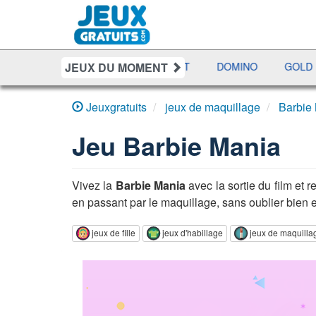
JEUX DU MOMENT
POLY LIVE
PRÉSIDENT
DOMINO
GOLD MINE
A
Jeuxgratuits
jeux de maquillage
Barbie
Jeu
Barbie Mania
Vivez la
Barbie Mania
avec la sortie du film et
en passant par le maquillage, sans oublier bien 
jeux de fille
jeux d'habillage
jeux de maquilla