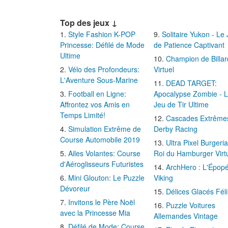
Top des jeux ↓
Style Fashion K-POP
Solitaire Yukon - Le
Princesse: Défilé de Mode
de Patience Captivant
Ultime
Champion de Billar
Vélo des Profondeurs:
Virtuel
L'Aventure Sous-Marine
DEAD TARGET:
Football en Ligne:
Apocalypse Zombie - 
Affrontez vos Amis en
Jeu de Tir Ultime
Temps Limité!
Cascades Extrême
Simulation Extrême de
Derby Racing
Course Automobile 2019
Ultra Pixel Burgeria
Ailes Volantes: Course
Roi du Hamburger Virt
d'Aéroglisseurs Futuristes
ArchHero : L'Épop
Mini Glouton: Le Puzzle
Viking
Dévoreur
Délices Glacés Fél
Invitons le Père Noël
Puzzle Voitures
avec la Princesse Mia
Allemandes Vintage
Défilé de Mode: Course