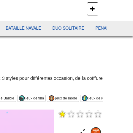
PLUS
DE
JEUX
E NAVALE
DUO SOLITAIRE
PENALTY SHOOT OUT
 3 styles pour différentes occasion, de la coiffure
de Barbie
jeux de film
jeux de mode
jeux de relooking
jeux de