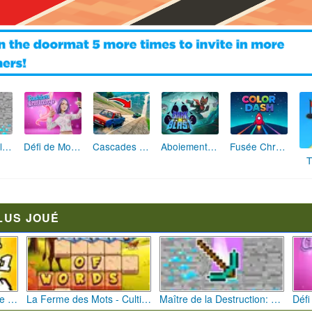
Maître de la Destruction: Fusion de Pioches
Défi de Mode: Star du Podium
Cascades Folles 3D
Aboiement Stellaire : Aventure Canine
Fusée Chromatique: La Course des Couleurs
T
LUS JOUÉ
Bébé Clic Italien: La Folie des Petits Bambins
La Ferme des Mots - Cultivez votre Vocabulaire
Maître de la Destruction: Fusion de Pioches