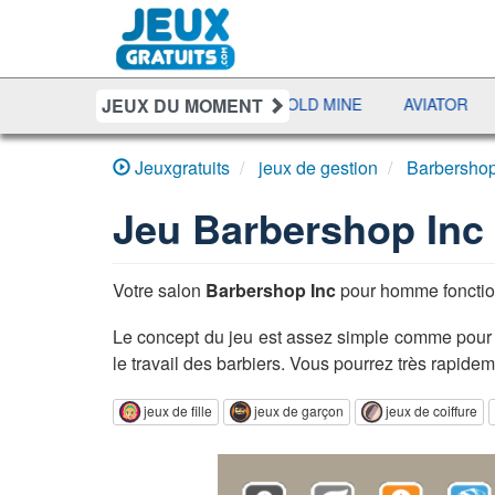
JEUX DU MOMENT
IDENT
DOMINO
GOLD MINE
AVIATOR
JEWEL 
Jeuxgratuits
jeux de gestion
Barbershop
Jeu
Barbershop Inc
Votre salon
Barbershop Inc
pour homme fonctio
Le concept du jeu est assez simple comme pour 
le travail des barbiers. Vous pourrez très rapide
jeux de fille
jeux de garçon
jeux de coiffure