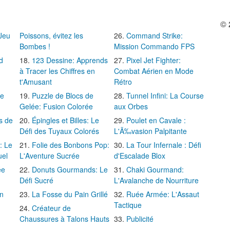
© 
 Jeu
Poissons, évitez les
Command Strike:
Bombes !
Mission Commando FPS
d
123 Dessine: Apprends
Pixel Jet Fighter:
à Tracer les Chiffres en
Combat Aérien en Mode
t'Amusant
Rétro
Le
Puzzle de Blocs de
Tunnel Infini: La Course
Gelée: Fusion Colorée
aux Orbes
s de
Épingles et Billes: Le
Poulet en Cavale :
Défi des Tuyaux Colorés
L'Ã‰vasion Palpitante
: Le
Folie des Bonbons Pop:
La Tour Infernale : Défi
uel
L'Aventure Sucrée
d'Escalade Blox
ée
Donuts Gourmands: Le
Chaki Gourmand:
Défi Sucré
L'Avalanche de Nourriture
in
La Fosse du Pain Grillé
Ruée Armée: L'Assaut
Tactique
Créateur de
Chaussures à Talons Hauts
Publicité