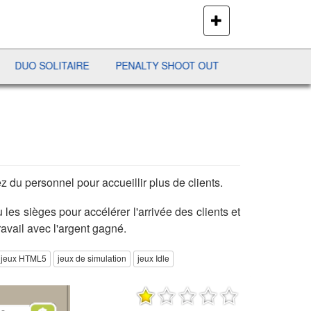
PLUS
DE
JEUX
LITAIRE
PENALTY SHOOT OUT
DAMES
RAM
 du personnel pour accueillir plus de clients.
u les sièges pour accélérer l'arrivée des clients et
avail avec l'argent gagné.
jeux HTML5
jeux de simulation
jeux Idle