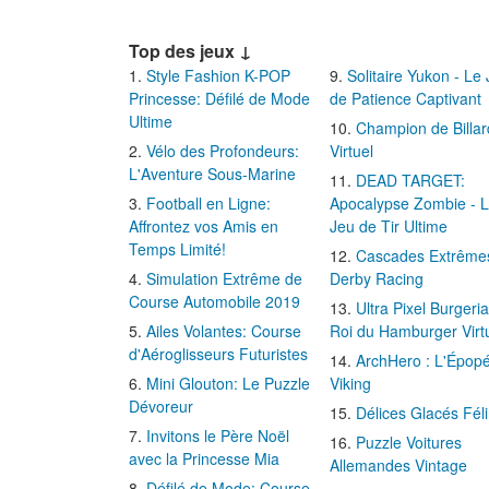
Top des jeux ↓
Style Fashion K-POP
Solitaire Yukon - Le
Princesse: Défilé de Mode
de Patience Captivant
Ultime
Champion de Billar
Vélo des Profondeurs:
Virtuel
L'Aventure Sous-Marine
DEAD TARGET:
Football en Ligne:
Apocalypse Zombie - 
Affrontez vos Amis en
Jeu de Tir Ultime
Temps Limité!
Cascades Extrême
Simulation Extrême de
Derby Racing
Course Automobile 2019
Ultra Pixel Burgeria
Ailes Volantes: Course
Roi du Hamburger Virt
d'Aéroglisseurs Futuristes
ArchHero : L'Épop
Mini Glouton: Le Puzzle
Viking
Dévoreur
Délices Glacés Fél
Invitons le Père Noël
Puzzle Voitures
avec la Princesse Mia
Allemandes Vintage
Défilé de Mode: Course