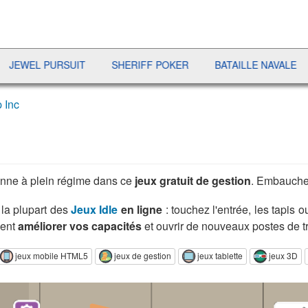
PURSUIT
SHERIFF POKER
BATAILLE NAVALE
DUO SO
 Inc
nne à plein régime dans ce
jeux gratuit de gestion
. Embauchez
la plupart des
Jeux Idle
en ligne
: touchez l'entrée, les tapis o
ment
améliorer vos capacités
et ouvrir de nouveaux postes de tr
jeux mobile HTML5
jeux de gestion
jeux tablette
jeux 3D