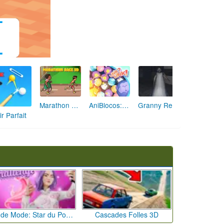
Marathon Champion io
AniBlocos: Connecte les Animaux Mignons!
Granny Revient 3D : Destin Maléfique
ir Parfait
Défi de Mode: Star du Podium
Cascades Folles 3D