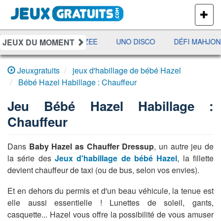
PLUS
DE
JEUX
JEUX DU MOMENT
AMI
JETX
YAHTZEE
UNO DISCO
DÉFI MAHJON
Jeuxgratuits
jeux d'habillage de bébé Hazel
Bébé Hazel Habillage : Chauffeur
Jeu
Bébé Hazel Habillage :
Chauffeur
Dans
Baby Hazel as Chauffer Dressup
, un autre jeu de
la série des
Jeux d'habillage de bébé Hazel
, la fillette
devient chauffeur de taxi (ou de bus, selon vos envies).
Et en dehors du permis et d'un beau véhicule, la tenue est
elle aussi essentielle ! Lunettes de soleil, gants,
casquette... Hazel vous offre la possibilité de vous amuser