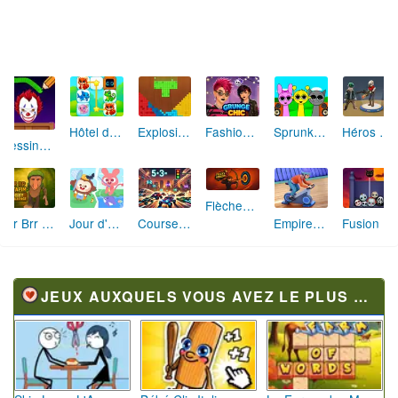
Hôtel des Animaux de Rêve
Explosion de Blocs de Sable
Fashion Rebelle: Style Grunge Chic
Sprunki Monster: Rythmes Musicaux Monstres
Héros des Terres Hostiles
Dessine et Écrase : Le Jeu des Monstres
Flèches Rusées 2 : Visez Juste et Défiez la Rotation!
Brr Brr Patapim: Le Défi Parkour Délirant
Jour d'Aventure: Puzzles en Plein Air
Course Mathématique: La Vitesse par les Chiffres
Empire Fitness - Simulateur de Salle de Sport
Fusion Monstrueuse d'Halloween
JEUX AUXQUELS VOUS AVEZ LE PLUS JOUÉ