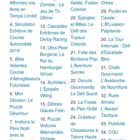
Affrontez vos
Gelée: Fusion
Orbes
Zombie - Le
Amis en
Colorée
Jeu de Tir
Poulet en
Temps Limité!
Ultime
Épingles
Cavale :
Simulation
et Billes: Le
L'Ã‰vasion
Cascades
Extrême de
Défi des
Palpitante
Extrêmes de
Course
Tuyaux
Derby Racing
La Tour
Automobile
Colorés
Infernale : Défi
Ultra Pixel
2019
Folie des
d'Escalade
Burgeria: Le
Ailes
Bonbons Pop:
Blox
Roi du
Volantes:
L'Aventure
Hamburger
Chaki
Course
Sucrée
Virtuel
Gourmand:
d'Aéroglisseurs
Donuts
L'Avalanche
ArchHero :
Futuristes
Gourmands:
de Nourriture
L'Épopée
Mini
Le Défi Sucré
Viking
Ruée
Glouton: Le
La Fosse
Armée:
Délices
Puzzle
du Pain Grillé
L'Assaut
Glacés Félin
Dévoreur
Tactique
Créateur
Puzzle
Invitons le
de
Publicité
Voitures
Père Noël
Chaussures à
Allemandes
CGU
avec la
Talons Hauts
Vintage