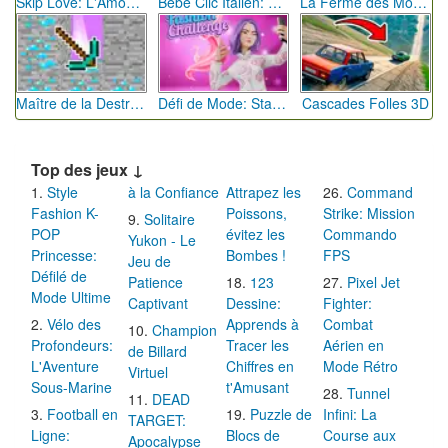
Skip Love: L'Amour en Péril
Bébé Clic Italien: La Folie des Petits Bambins
La Ferme des Mots - Cultivez votre Vocabulaire
Maître de la Destruction: Fusion de Pioches
Défi de Mode: Star du Podium
Cascades Folles 3D
Top des jeux ↓
Style
à la Confiance
Attrapez les
Command
Fashion K-
Poissons,
Strike: Mission
Solitaire
POP
évitez les
Commando
Yukon - Le
Princesse:
Bombes !
FPS
Jeu de
Défilé de
Patience
123
Pixel Jet
Mode Ultime
Captivant
Dessine:
Fighter:
Vélo des
Apprends à
Combat
Champion
Profondeurs:
Tracer les
Aérien en
de Billard
L'Aventure
Chiffres en
Mode Rétro
Virtuel
Sous-Marine
t'Amusant
Tunnel
DEAD
Football en
Puzzle de
Infini: La
TARGET:
Ligne:
Blocs de
Course aux
Apocalypse