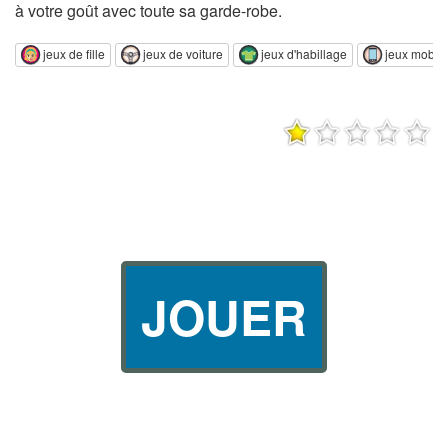
à votre goût avec toute sa garde-robe.
jeux de fille
jeux de voiture
jeux d'habillage
jeux mobil
JOUER