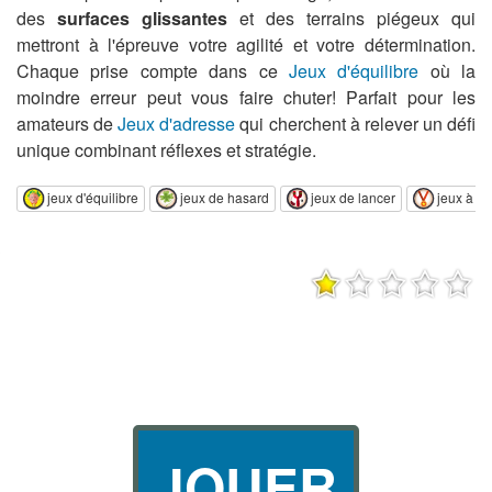
des
surfaces glissantes
et des terrains piégeux qui
mettront à l'épreuve votre agilité et votre détermination.
Chaque prise compte dans ce
Jeux d'équilibre
où la
moindre erreur peut vous faire chuter! Parfait pour les
amateurs de
Jeux d'adresse
qui cherchent à relever un défi
unique combinant réflexes et stratégie.
jeux d'équilibre
jeux de hasard
jeux de lancer
jeux à sc
JOUER