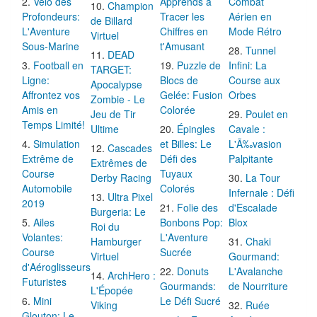
Vélo des
Apprends à
Combat
Champion
Profondeurs:
Tracer les
Aérien en
de Billard
L'Aventure
Chiffres en
Mode Rétro
Virtuel
Sous-Marine
t'Amusant
Tunnel
DEAD
Football en
Puzzle de
Infini: La
TARGET:
Ligne:
Blocs de
Course aux
Apocalypse
Affrontez vos
Gelée: Fusion
Orbes
Zombie - Le
Amis en
Colorée
Jeu de Tir
Poulet en
Temps Limité!
Ultime
Épingles
Cavale :
Simulation
et Billes: Le
L'Ã‰vasion
Cascades
Extrême de
Défi des
Palpitante
Extrêmes de
Course
Tuyaux
Derby Racing
La Tour
Automobile
Colorés
Infernale : Défi
Ultra Pixel
2019
Folie des
d'Escalade
Burgeria: Le
Ailes
Bonbons Pop:
Blox
Roi du
Volantes:
L'Aventure
Hamburger
Chaki
Course
Sucrée
Virtuel
Gourmand:
d'Aéroglisseurs
Donuts
L'Avalanche
ArchHero :
Futuristes
Gourmands:
de Nourriture
L'Épopée
Mini
Le Défi Sucré
Viking
Ruée
Glouton: Le