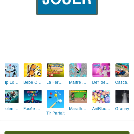
Skip Love: L'Amour en Péril
Bébé Clic Italien: La Folie des Petits Bambins
La Ferme des Mots - Cultivez votre Vocabulaire
Maître de la Destruction: Fusion de Pioches
Défi de Mode: Star du Podium
Cascades Folles 3D
Aboiement Stellaire : Aventure Canine
Fusée Chromatique: La Course des Couleurs
Marathon Champion io
AniBlocos: Connecte les Animaux Mignons!
Granny Revient 3D : Destin Maléfique
Tir Parfait