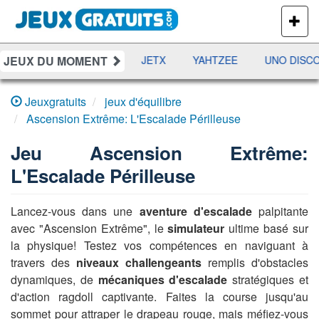
PLUS
DE
JEUX
JEUX DU MOMENT
DAMES
RAMI
JETX
YAHTZEE
UNO DISCO
Jeuxgratuits
jeux d'équilibre
Ascension Extrême: L'Escalade Périlleuse
Jeu
Ascension Extrême:
L'Escalade Périlleuse
Lancez-vous dans une
aventure d'escalade
palpitante
avec "Ascension Extrême", le
simulateur
ultime basé sur
la physique! Testez vos compétences en naviguant à
travers des
niveaux challengeants
remplis d'obstacles
dynamiques, de
mécaniques d'escalade
stratégiques et
d'action ragdoll captivante. Faites la course jusqu'au
sommet pour attraper le drapeau rouge, mais méfiez-vous