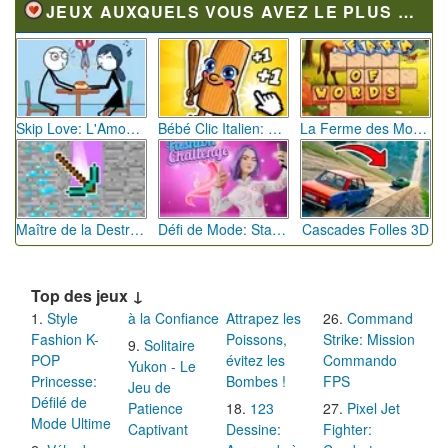
JEUX AUXQUELS VOUS AVEZ LE PLUS JOUÉ
Skip Love: L'Amour en Péril
Bébé Clic Italien: La Folie des Petits Bambins
La Ferme des Mots - Cultivez votre Vocabulaire
Maître de la Destruction: Fusion de Pioches
Défi de Mode: Star du Podium
Cascades Folles 3D
Top des jeux ↓
Style
à la Confiance
Attrapez les
Command
Fashion K-
Poissons,
Strike: Mission
Solitaire
POP
évitez les
Commando
Yukon - Le
Princesse:
Bombes !
FPS
Jeu de
Défilé de
Patience
123
Pixel Jet
Mode Ultime
Captivant
Dessine:
Fighter: