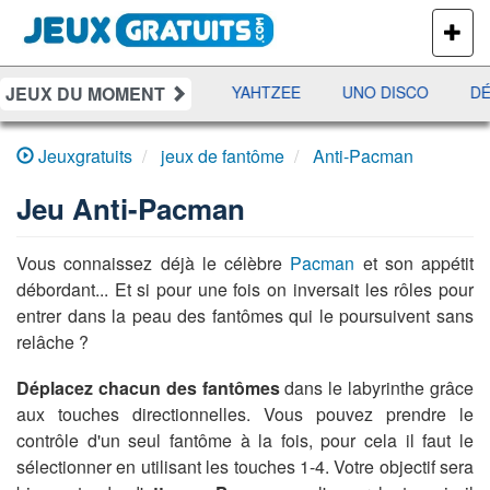
PLUS
DE
JEUX
JEUX DU MOMENT
ES
RAMI
JETX
YAHTZEE
UNO DISCO
DÉF
Jeuxgratuits
jeux de fantôme
Anti-Pacman
Jeu
Anti-Pacman
Vous connaissez déjà le célèbre
Pacman
et son appétit
débordant... Et si pour une fois on inversait les rôles pour
entrer dans la peau des fantômes qui le poursuivent sans
relâche ?
Déplacez chacun des fantômes
dans le labyrinthe grâce
aux touches directionnelles. Vous pouvez prendre le
contrôle d'un seul fantôme à la fois, pour cela il faut le
sélectionner en utilisant les touches 1-4. Votre objectif sera