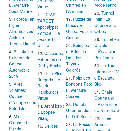
de Billard
L'Aventure
Chiffres en
Mode Rétro
Virtuel
Sous-Marine
t'Amusant
Tunnel
DEAD
Football en
Puzzle de
Infini: La
TARGET:
Ligne:
Blocs de
Course aux
Apocalypse
Affrontez vos
Gelée: Fusion
Orbes
Zombie - Le
Amis en
Colorée
Jeu de Tir
Poulet en
Temps Limité!
Ultime
Épingles
Cavale :
Simulation
et Billes: Le
L'Ã‰vasion
Cascades
Extrême de
Défi des
Palpitante
Extrêmes de
Course
Tuyaux
Derby Racing
La Tour
Automobile
Colorés
Infernale : Défi
Ultra Pixel
2019
Folie des
d'Escalade
Burgeria: Le
Ailes
Bonbons Pop:
Blox
Roi du
Volantes:
L'Aventure
Hamburger
Chaki
Course
Sucrée
Virtuel
Gourmand:
d'Aéroglisseurs
Donuts
L'Avalanche
ArchHero :
Futuristes
Gourmands:
de Nourriture
L'Épopée
Mini
Le Défi Sucré
Viking
Ruée
Glouton: Le
La Fosse
Armée:
Délices
Puzzle
du Pain Grillé
L'Assaut