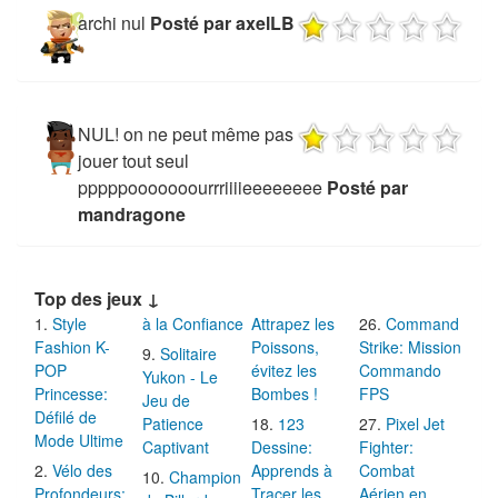
archi nul
Posté par axelLB
NUL! on ne peut même pas
jouer tout seul
pppppooooooourrriiiieeeeeeee
Posté par
mandragone
Top des jeux ↓
Style
à la Confiance
Attrapez les
Command
Fashion K-
Poissons,
Strike: Mission
Solitaire
POP
évitez les
Commando
Yukon - Le
Princesse:
Bombes !
FPS
Jeu de
Défilé de
Patience
123
Pixel Jet
Mode Ultime
Captivant
Dessine:
Fighter:
Vélo des
Apprends à
Combat
Champion
Profondeurs:
Tracer les
Aérien en