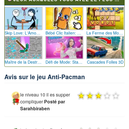
Skip Love: L'Amour en Péril
Bébé Clic Italien: La Folie des Petits Bambins
La Ferme des Mots - Cultivez votre Vocabulaire
Maître de la Destruction: Fusion de Pioches
Défi de Mode: Star du Podium
Cascades Folles 3D
Avis sur le jeu Anti-Pacman
le niveau 10 il es supper
compliquer
Posté par
Sarahbiraben