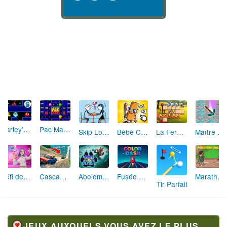
Marley's Maze Mania
Pac Maker
Skip Love: L'Amour en Péril
Bébé Clic Italien: La Folie des Petits Bambins
La Ferme des Mots - Cultivez votre Vocabulaire
Maître de la Destruction: Fusion de Pioches
Défi de Mode: Star du Podium
Cascades Folles 3D
Aboiement Stellaire : Aventure Canine
Fusée Chromatique: La Course des Couleurs
Marathon Champion io
Tir Parfait
JEUX AUXQUELS VOUS AVEZ LE PLUS JOUÉ