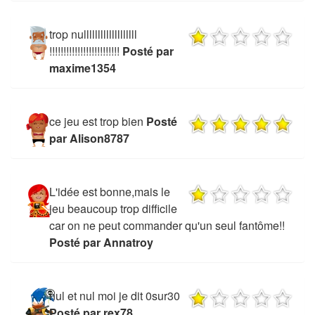
trop nulllllllllllllllllll
!!!!!!!!!!!!!!!!!!!!!!!!!
Posté par
maxime1354
ce jeu est trop bien
Posté
par Alison8787
L'idée est bonne,mais le
jeu beaucoup trop difficile
car on ne peut commander qu'un seul fantôme!!
Posté par Annatroy
nul et nul moi je dit 0sur30
Posté par rex78