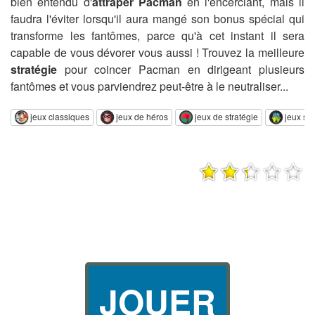
bien entendu d'
attraper Pacman
en l'encerclant, mais il
faudra l'éviter lorsqu'il aura mangé son bonus spécial qui
transforme les fantômes, parce qu'à cet instant il sera
capable de vous dévorer vous aussi ! Trouvez la meilleure
stratégie
pour coincer Pacman en dirigeant plusieurs
fantômes et vous parviendrez peut-être à le neutraliser...
jeux classiques
jeux de héros
jeux de stratégie
jeux st
JOUER