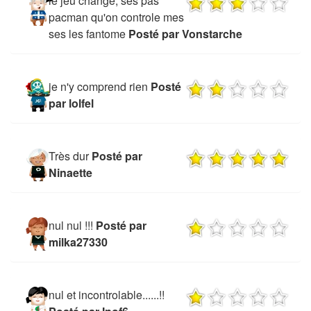
le jeu change, ses pas
pacman qu'on controle mes
ses les fantome
Posté par Vonstarche
je n'y comprend rien
Posté
par lolfel
Très dur
Posté par
Ninaette
nul nul !!!
Posté par
milka27330
nul et incontrolable......!!