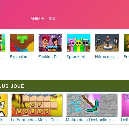
Hôtel des Animaux de Rêve
Explosion de Blocs de Sable
Fashion Rebelle: Style Grunge Chic
Sprunki Monster: Rythmes Musicaux Monstres
Héros des Terres Hostiles
LUS JOUÉ
Bébé Clic Italien: La Folie des Petits Bambins
La Ferme des Mots - Cultivez votre Vocabulaire
Maître de la Destruction: Fusion de Pioches