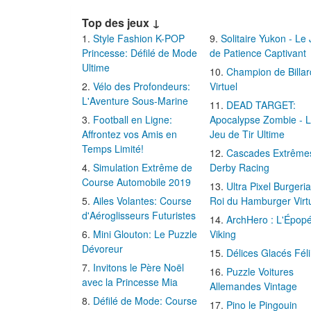
Top des jeux ↓
Style Fashion K-POP
Solitaire Yukon - Le
Princesse: Défilé de Mode
de Patience Captivant
Ultime
Champion de Billar
Vélo des Profondeurs:
Virtuel
L'Aventure Sous-Marine
DEAD TARGET:
Football en Ligne:
Apocalypse Zombie - 
Affrontez vos Amis en
Jeu de Tir Ultime
Temps Limité!
Cascades Extrême
Simulation Extrême de
Derby Racing
Course Automobile 2019
Ultra Pixel Burgeria
Ailes Volantes: Course
Roi du Hamburger Virt
d'Aéroglisseurs Futuristes
ArchHero : L'Épop
Mini Glouton: Le Puzzle
Viking
Dévoreur
Délices Glacés Fél
Invitons le Père Noël
Puzzle Voitures
avec la Princesse Mia
Allemandes Vintage
Défilé de Mode: Course
Pino le Pingouin