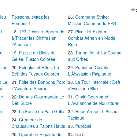
© 
 Jeu
Poissons, évitez les
Command Strike:
Bombes !
Mission Commando FPS
d
123 Dessine: Apprends
Pixel Jet Fighter:
à Tracer les Chiffres en
Combat Aérien en Mode
t'Amusant
Rétro
Le
Puzzle de Blocs de
Tunnel Infini: La Course
Gelée: Fusion Colorée
aux Orbes
s de
Épingles et Billes: Le
Poulet en Cavale :
Défi des Tuyaux Colorés
L'Ã‰vasion Palpitante
: Le
Folie des Bonbons Pop:
La Tour Infernale : Défi
uel
L'Aventure Sucrée
d'Escalade Blox
ée
Donuts Gourmands: Le
Chaki Gourmand:
Défi Sucré
L'Avalanche de Nourriture
in
La Fosse du Pain Grillé
Ruée Armée: L'Assaut
Tactique
Créateur de
Chaussures à Talons Hauts
Publicité
Opération Rigolote de
CGU