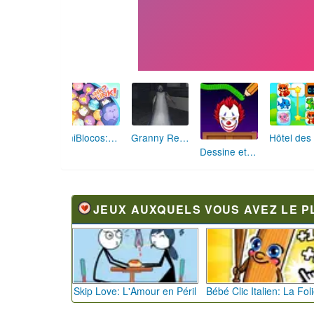
AniBlocos: Connecte les Animaux Mignons!
Granny Revient 3D : Destin Maléfique
Dessine et Écrase : Le Jeu des Monstres
JEUX AUXQUELS VOUS AVEZ LE P
Skip Love: L'Amour en Péril