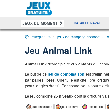
JEUX DU MOMENT
 PURSUIT
SHERIFF POKER
BATAILLE NAVALE
DUO 
Jeuxgratuits
jeux de mahjong connect
A
Jeu
Animal Link
Animal Link
devrait plaire aux
enfants
qui désir
Le but de ce
jeu de combinaison
est d'
éliminer
par paires libres
. Une tuile est dite libre lors
(soit 2 angles droits). Par contre, vous pourrez éli
Le jeu comporte
25 niveaux
dont la difficulté va
jeux classiques
jeux de carré
jeux de fille