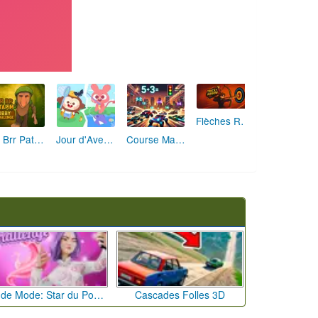
Flèches Rusées 2 : Visez Juste et Défiez la Rotation!
Brr Brr Patapim: Le Défi Parkour Délirant
Jour d'Aventure: Puzzles en Plein Air
Course Mathématique: La Vitesse par les Chiffres
Défi de Mode: Star du Podium
Cascades Folles 3D