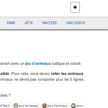
PLUS
DE
JEUX
MI
JETX
YAHTZEE
UNO DISCO
DÉFI MAHJONG
arrant avec un
jeu d'animaux
ludique et coloré.
sible
. Pour cela, vous devez
relier les animaux
 2 animaux ne devra pas comporter plus de 3 lignes
oiles ?
e HTML5
jeux de hasard
jeux d'animaux
jeux de mahjong
jeu