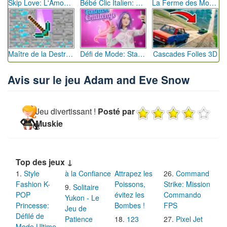
Skip Love: L'Amour en Péril
Bébé Clic Italien: La Folie des Petits Bambins
La Ferme des Mots - Cultivez votre Vocabulaire
Maître de la Destruction: Fusion de Pioches
Défi de Mode: Star du Podium
Cascades Folles 3D
Avis sur le jeu Adam and Eve Snow
Jeu divertissant !
Posté par
Muskie
Top des jeux ↓
Style
à la Confiance
Attrapez les
Command
Fashion K-
Poissons,
Strike: Mission
Solitaire
POP
évitez les
Commando
Yukon - Le
Princesse:
Bombes !
FPS
Jeu de
Défilé de
Patience
123
Pixel Jet
Mode Ultime