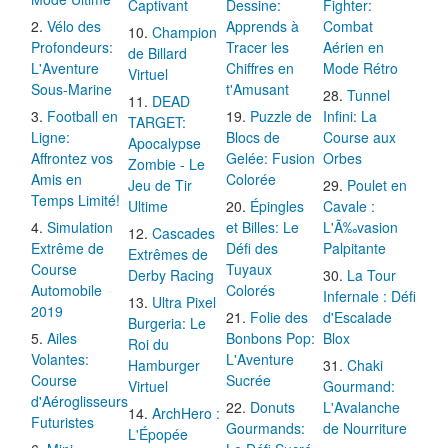
Captivant
Dessine:
Fighter:
Vélo des
Apprends à
Combat
Champion
Profondeurs:
Tracer les
Aérien en
de Billard
L'Aventure
Chiffres en
Mode Rétro
Virtuel
Sous-Marine
t'Amusant
Tunnel
DEAD
Football en
Puzzle de
Infini: La
TARGET:
Ligne:
Blocs de
Course aux
Apocalypse
Affrontez vos
Gelée: Fusion
Orbes
Zombie - Le
Amis en
Colorée
Jeu de Tir
Poulet en
Temps Limité!
Ultime
Épingles
Cavale :
Simulation
et Billes: Le
L'Ã‰vasion
Cascades
Extrême de
Défi des
Palpitante
Extrêmes de
Course
Tuyaux
Derby Racing
La Tour
Automobile
Colorés
Infernale : Défi
Ultra Pixel
2019
Folie des
d'Escalade
Burgeria: Le
Ailes
Bonbons Pop:
Blox
Roi du
Volantes:
L'Aventure
Hamburger
Chaki
Course
Sucrée
Virtuel
Gourmand:
d'Aéroglisseurs
Donuts
L'Avalanche
ArchHero :
Futuristes
Gourmands:
de Nourriture
L'Épopée