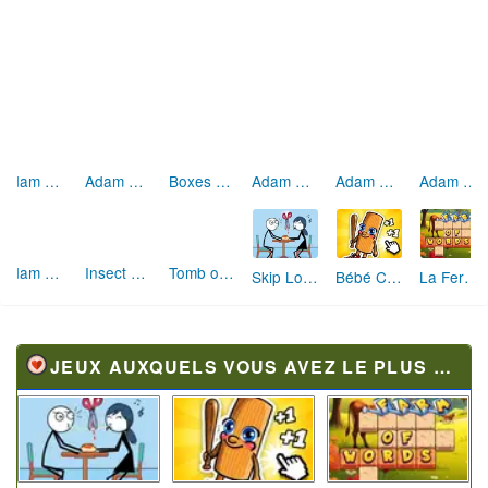
Adam and Eve Go 2
Adam and Eve Go 3
Boxes Wizard
Adam and Eve 6
Adam and Eve
Adam and Eve 8
Adam and Eve Aliens
Insect Exploration
Tomb of the Mark 2
Skip Love: L'Amour en Péril
Bébé Clic Italien: La Folie des Petits Bambins
La Ferme des Mots - Cultivez votre Vocabulaire
JEUX AUXQUELS VOUS AVEZ LE PLUS JOUÉ