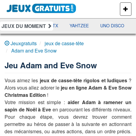
PLUS
DE
JEUX
JEUX DU MOMENT
DAMES
RAMI
JETX
YAHTZEE
UNO DISCO
Jeuxgratuits
jeux de casse-tête
Adam and Eve Snow
Jeu
Adam and Eve Snow
Vous aimez les
jeux de casse-tête rigolos et ludiques
?
Alors vous allez adorer le
jeu en ligne Adam & Eve Snow
Christmas Edition
!
Votre mission est simple :
aider Adam à ramener un
sapin de Noël à Eve
en parcourant les différents niveaux.
Pour chaque étape, vous devrez trouver comment
permettre au héros de passer à la suivante en actionnant
des mécanismes, ou autres actions, dans un ordre précis.